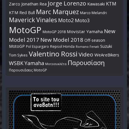
Jorge Lorenzo
KTM
Zarco
Jonathan Rea
Kawasaki
Marc Marquez
KTM Red Bull
Marco Melandri
Maverick Vinales
Moto2
Moto3
MotoGP
New
Movistar Yamaha
MotoGP 2018
Model 2017
New Model 2018
Off-season
MotoGP
Suzuki
Pol Espargaro
Repsol Honda
Romano Fenati
Valentino Rossi
Video
WeAreBikers
Tom Sykes
Παρουσίαση
WSBK
Yamaha
Μοτοσυκλέτα
Παρουσιάσεις MotoGP