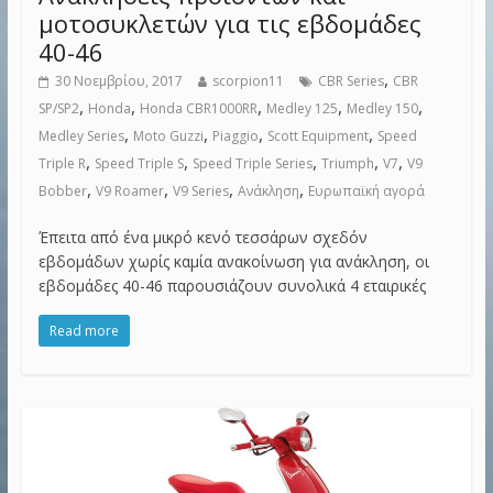
μοτοσυκλετών για τις εβδομάδες
40-46
,
30 Νοεμβρίου, 2017
scorpion11
CBR Series
CBR
,
,
,
,
,
SP/SP2
Honda
Honda CBR1000RR
Medley 125
Medley 150
,
,
,
,
Medley Series
Moto Guzzi
Piaggio
Scott Equipment
Speed
,
,
,
,
,
Triple R
Speed Triple S
Speed Triple Series
Triumph
V7
V9
,
,
,
,
Bobber
V9 Roamer
V9 Series
Ανάκληση
Ευρωπαϊκή αγορά
Έπειτα από ένα μικρό κενό τεσσάρων σχεδόν
εβδομάδων χωρίς καμία ανακοίνωση για ανάκληση, οι
εβδομάδες 40-46 παρουσιάζουν συνολικά 4 εταιρικές
Read more