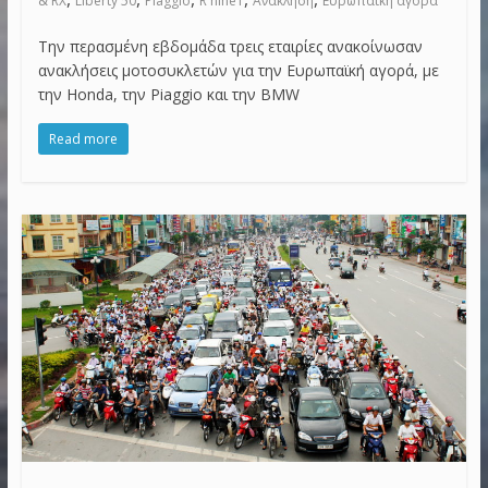
& RX
Liberty 50
Piaggio
R nineT
Ανάκληση
Ευρωπαϊκή αγορά
Την περασμένη εβδομάδα τρεις εταιρίες ανακοίνωσαν
ανακλήσεις μοτοσυκλετών για την Ευρωπαϊκή αγορά, με
την Honda, την Piaggio και την BMW
Read more