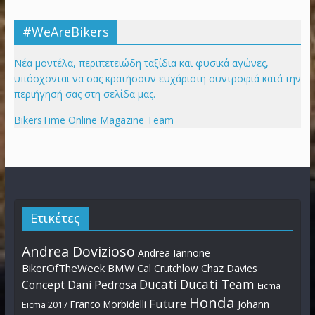
#WeAreBikers
Νέα μοντέλα, περιπετειώδη ταξίδια και φυσικά αγώνες,
υπόσχονται να σας κρατήσουν ευχάριστη συντροφιά κατά την
περιήγησή σας στη σελίδα μας.
BikersTime Online Magazine Team
Ετικέτες
Andrea Dovizioso
Andrea Iannone
BikerOfTheWeek
BMW
Cal Crutchlow
Chaz Davies
Ducati
Ducati Team
Dani Pedrosa
Concept
Eicma
Honda
Future
Johann
Franco Morbidelli
Eicma 2017