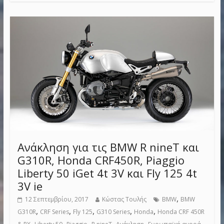
Ανάκληση για τις BMW R nineT και
G310R, Honda CRF450R, Piaggio
Liberty 50 iGet 4t 3V και Fly 125 4t
3V ie
,
12 Σεπτεμβρίου, 2017
Κώστας Τουλής
BMW
BMW
,
,
,
,
,
G310R
CRF Series
Fly 125
G310 Series
Honda
Honda CRF 450R
,
,
,
,
,