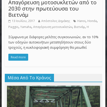
Απαγόρευση μοτοσυκλετών από το
2030 στην πρωτεύουσα του
Βιετνάμ
,
,
13 Ιουλίου, 2017
Απόστολος Δημάκης
Hanoi
Honda
,
,
,
,
Piaggio
Yamaha
Απαγόρευση μοτοσυκλετών
Βιετνάμ
Η
Σύμφωνα με διάφορες μελέτες συγκοινωνιών, αν το 10%
των οδηγών αυτοκινήτων μεταπηδήσουν στους δύο
τροχούς, η κυκλοφοριακή συμφόρηση θα μειωθεί
Read more
Μέσα Από Το Κράνος