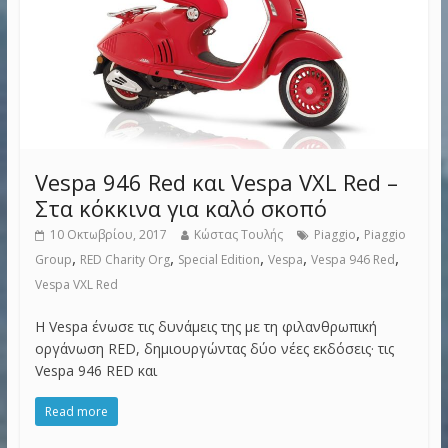
Vespa 946 Red και Vespa VXL Red –
Στα κόκκινα για καλό σκοπό
,
10 Οκτωβρίου, 2017
Κώστας Τουλής
Piaggio
Piaggio
,
,
,
,
,
Group
RED Charity Org
Special Edition
Vespa
Vespa 946 Red
Vespa VXL Red
Η Vespa ένωσε τις δυνάμεις της με τη φιλανθρωπική
οργάνωση RED, δημιουργώντας δύο νέες εκδόσεις· τις
Vespa 946 RED και
Read more