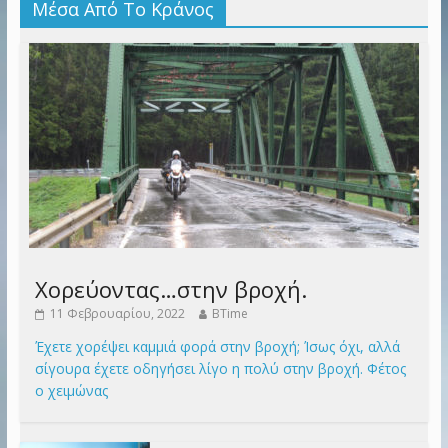
Μέσα Από Το Κράνος
Χορεύοντας…στην βροχή.
11 Φεβρουαρίου, 2022
BTime
Έχετε χορέψει καμμιά φορά στην βροχή; Ίσως όχι, αλλά
σίγουρα έχετε οδηγήσει λίγο η πολύ στην βροχή. Φέτος
ο χειμώνας