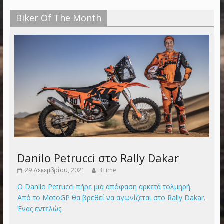
Biker Of The Month
Danilo Petrucci στο Rally Dakar
29 Δεκεμβρίου, 2021
BTime
Ο Danilo Petrucci πήρε μια απόφαση αρκετά τολμηρή.
Από το MotoGP θα βρεθεί να αγωνίζεται στο Rally Dakar.
Ένας εντελώς