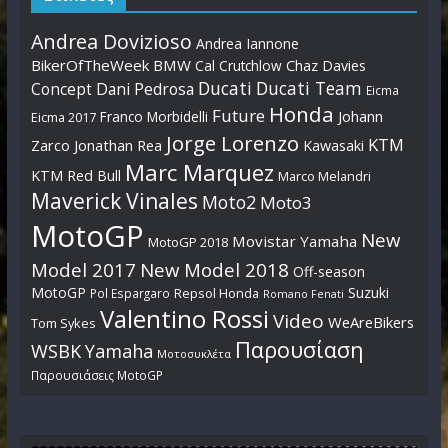
Andrea Dovizioso
Andrea Iannone
BikerOfTheWeek
BMW
Cal Crutchlow
Chaz Davies
Ducati
Ducati Team
Dani Pedrosa
Concept
Eicma
Honda
Future
Johann
Franco Morbidelli
Eicma 2017
Jorge Lorenzo
KTM
Zarco
Jonathan Rea
Kawasaki
Marc Marquez
KTM Red Bull
Marco Melandri
Maverick Vinales
Moto2
Moto3
MotoGP
New
Movistar Yamaha
MotoGP 2018
Model 2017
New Model 2018
Off-season
MotoGP
Suzuki
Pol Espargaro
Repsol Honda
Romano Fenati
Valentino Rossi
Video
WeAreBikers
Tom Sykes
Παρουσίαση
WSBK
Yamaha
Μοτοσυκλέτα
Παρουσιάσεις MotoGP