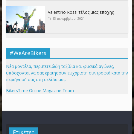
Valentino Rossi τέλος μιας εποχής
13 Δεκεμβρίου, 2021
#WeAreBikers
Νέα μοντέλα, περιπετειώδη ταξίδια και φυσικά αγώνες,
υπόσχονται να σας κρατήσουν ευχάριστη συντροφιά κατά την
περιήγησή σας στη σελίδα μας.
BikersTime Online Magazine Team
Ετικέτες