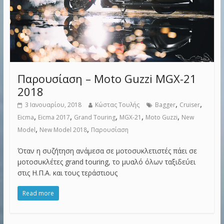
Παρουσίαση – Moto Guzzi MGX-21
2018
,
,
3 Ιανουαρίου, 2018
Κώστας Τουλής
Bagger
Cruiser
,
,
,
,
,
Eicma
Eicma 2017
Grand Touring
MGX-21
Moto Guzzi
New
,
,
Model
New Model 2018
Παρουσίαση
Όταν η συζήτηση ανάμεσα σε μοτοσυκλετιστές πάει σε
μοτοσυκλέτες grand touring, το μυαλό όλων ταξιδεύει
στις Η.Π.Α. και τους τεράστιους
Read more