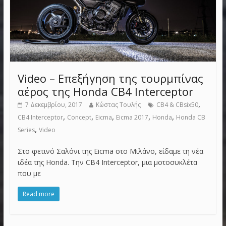
Video – Επεξήγηση της τουρμπίνας
αέρος της Honda CB4 Interceptor
,
7 Δεκεμβρίου, 2017
Κώστας Τουλής
CB4 & CBsix50
,
,
,
,
,
CB4 Interceptor
Concept
Eicma
Eicma 2017
Honda
Honda CB
,
Series
Video
Στο φετινό Σαλόνι της Eicma στο Μιλάνο, είδαμε τη νέα
ιδέα της Honda. Την CB4 Interceptor, μια μοτοσυκλέτα
που με
Read more