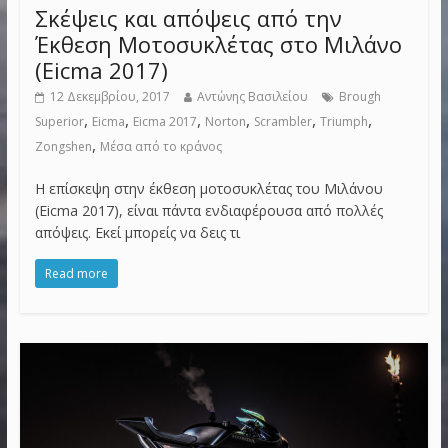
Σκέψεις και απόψεις από την
Έκθεση Μοτοσυκλέτας στο Μιλάνο
(Eicma 2017)
12 Δεκεμβρίου, 2017
Αντώνης Βασιλείου
Brough
,
,
,
,
,
,
Superior
Eicma
Eicma 2017
Norton
Scrambler
Triumph
,
Zongshen
Μέσα από το κράνος
Η επίσκεψη στην έκθεση μοτοσυκλέτας του Μιλάνου
(Eicma 2017), είναι πάντα ενδιαφέρουσα από πολλές
απόψεις. Εκεί μπορείς να δεις τι
Read more