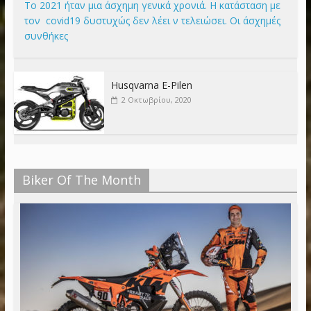
Το 2021 ήταν μια άσχημη γενικά χρονιά. Η κατάσταση με
τον covid19 δυστυχώς δεν λέει ν τελειώσει. Οι άσχημές
συνθήκες
Husqvarna E-Pilen
2 Οκτωβρίου, 2020
Biker Of The Month