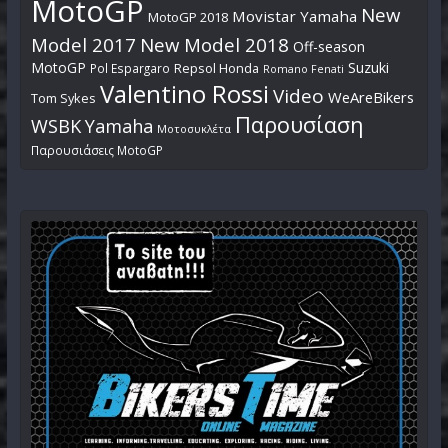
MotoGP
New
Movistar Yamaha
MotoGP 2018
Model 2017
New Model 2018
Off-season
MotoGP
Suzuki
Pol Espargaro
Repsol Honda
Romano Fenati
Valentino Rossi
Video
WeAreBikers
Tom Sykes
Παρουσίαση
WSBK
Yamaha
Μοτοσυκλέτα
Παρουσιάσεις MotoGP