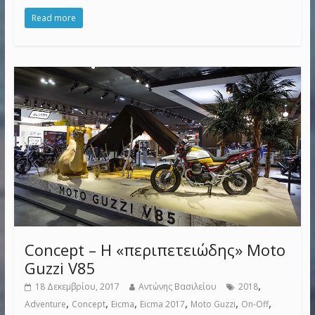
Read more
Concept – Η «περιπετειώδης» Moto
Guzzi V85
,
18 Δεκεμβρίου, 2017
Αντώνης Βασιλείου
2018
,
,
,
,
,
,
Adventure
Concept
Eicma
Eicma 2017
Moto Guzzi
On-Off