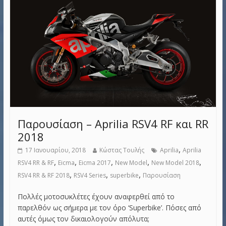
Παρουσίαση – Aprilia RSV4 RF και RR
2018
,
17 Ιανουαρίου, 2018
Κώστας Τουλής
Aprilia
Aprilia
,
,
,
,
,
RSV4 RR & RF
Eicma
Eicma 2017
New Model
New Model 2018
,
,
,
RSV4 RR & RF 2018
RSV4 Series
superbike
Παρουσίαση
Πολλές μοτοσυκλέτες έχουν αναφερθεί από το
παρελθόν ως σήμερα με τον όρο ‘Superbike’. Πόσες από
αυτές όμως τον δικαιολογούν απόλυτα;