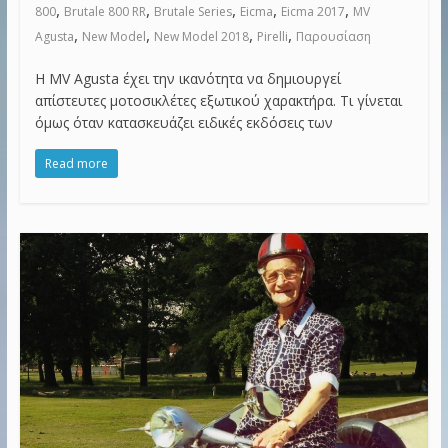
,
,
,
,
,
800
Brutale 800 RR
Brutale Series
Eicma
Eicma 2017
MV
,
,
,
,
Agusta
New Model
New Model 2018
Pirelli
Παρουσίαση
Η MV Agusta έχει την ικανότητα να δημιουργεί
απίστευτες μοτοσικλέτες εξωτικού χαρακτήρα. Τι γίνεται
όμως όταν κατασκευάζει ειδικές εκδόσεις των
Read more