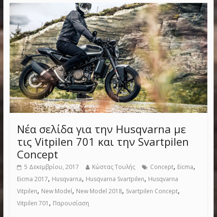
Νέα σελίδα για την Husqvarna με
τις Vitpilen 701 και την Svartpilen
Concept
,
,
5 Δεκεμβρίου, 2017
Κώστας Τουλής
Concept
Eicma
,
,
,
Eicma 2017
Husqvarna
Husqvarna Svartpilen
Husqvarna
,
,
,
,
Vitpilen
New Model
New Model 2018
Svartpilen Concept
,
Vitpilen 701
Παρουσίαση