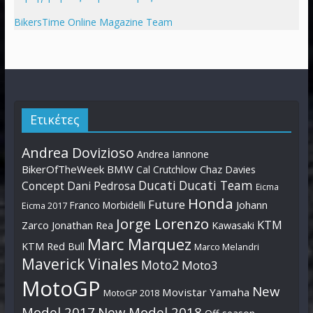
BikersTime Online Magazine Team
Ετικέτες
Andrea Dovizioso
Andrea Iannone
BikerOfTheWeek
BMW
Cal Crutchlow
Chaz Davies
Ducati
Ducati Team
Dani Pedrosa
Concept
Eicma
Honda
Future
Johann
Franco Morbidelli
Eicma 2017
Jorge Lorenzo
KTM
Zarco
Jonathan Rea
Kawasaki
Marc Marquez
KTM Red Bull
Marco Melandri
Maverick Vinales
Moto2
Moto3
MotoGP
New
Movistar Yamaha
MotoGP 2018
Model 2017
New Model 2018