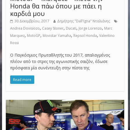
Honda θα πάω όπου με πάει η
καρδιά μου
30 Δεκεμβρίου, 2017
Δημήτρης "Dall'Igna" Νταλιάνης
,
,
,
,
Andrea Dovisiozo
Casey Stoner
Ducati
Jorge Lorenzo
Marc
,
,
,
,
Marquez
MotoGP
Movistar Yamaha
Repsol Honda
Valentino
Rossi
Ο Παγκόσμιος Πρωταθλητής του 2017, απαλαγμένος
πλέον από το στρες της αγωνιστικής σαιζόν, έδωσε
πρόσφατα μία συνέντευξη στην πίστα της
Read more