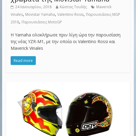
24 Ιανουαρίου, 2018
Κώστας Τουλής
Maverick
,
,
,
Vinales
Movistar Yamaha
Valentino Rossi
Παρουσιάσεις MGP
,
2018
Παρουσιάσεις MotoGP
H Yamaha ολοκλήρωσε πριν λίγη ώρα την παρουσίαση
της νέας YZR-M1, με την οποία οι Valentino Rossi και
Maverick Vinales
Read more