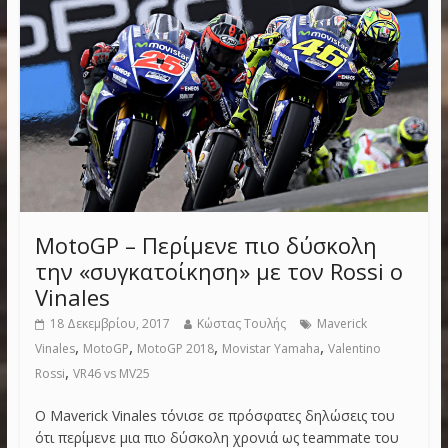
MotoGP – Περίμενε πιο δύσκολη
την «συγκατοίκηση» με τον Rossi ο
Vinales
18 Δεκεμβρίου, 2017
Κώστας Τουλής
Maverick
,
,
,
,
Vinales
MotoGP
MotoGP 2018
Movistar Yamaha
Valentino
,
Rossi
VR46 vs MV25
Ο Maverick Vinales τόνισε σε πρόσφατες δηλώσεις του
ότι περίμενε μια πιο δύσκολη χρονιά ως teammate του