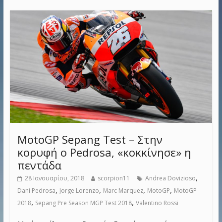
MotoGP Sepang Test – Στην
κορυφή ο Pedrosa, «κοκκίνησε» η
πεντάδα
,
28 Ιανουαρίου, 2018
scorpion11
Andrea Dovizioso
,
,
,
,
Dani Pedrosa
Jorge Lorenzo
Marc Marquez
MotoGP
MotoGP
,
,
2018
Sepang Pre Season MGP Test 2018
Valentino Rossi