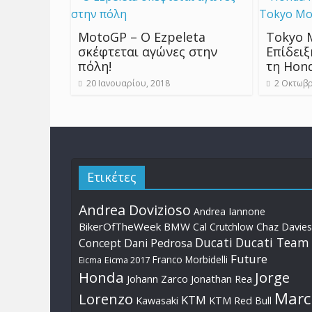
MotoGP – Ο Ezpeleta
Tokyo 
σκέφτεται αγώνες στην
Επίδειξ
πόλη!
τη Hon
20 Ιανουαρίου, 2018
2 Οκτωβρ
Ετικέτες
Andrea Dovizioso
Andrea Iannone
BikerOfTheWeek
BMW
Cal Crutchlow
Chaz Davies
Ducati
Ducati Team
Dani Pedrosa
Concept
Future
Franco Morbidelli
Eicma
Eicma 2017
Honda
Jorge
Johann Zarco
Jonathan Rea
Marc
Lorenzo
KTM
Kawasaki
KTM Red Bull