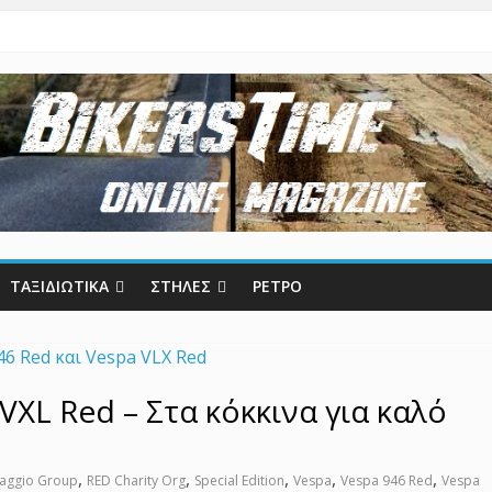
ΤΑΞΙΔΙΩΤΙΚΑ
ΣΤΗΛΕΣ
ΡΕΤΡΟ
VXL Red – Στα κόκκινα για καλό
,
,
,
,
,
iaggio Group
RED Charity Org
Special Edition
Vespa
Vespa 946 Red
Vespa