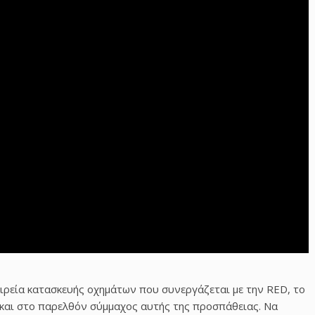
αιρεία κατασκευής οχημάτων που συνεργάζεται με την RED, το
ει και στο παρελθόν σύμμαχος αυτής της προσπάθειας. Να