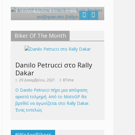
στο βάθρο
πήραν το “πρώτο αίμα”
16 Σεπτεμβρίου, 2020
19 Μαρτίου, 2018
BikersTime Team
BTime
Biker Of The Month
Danilo Petrucci στο Rally
Dakar
29 Δεκεμβρίου, 2021
BTime
Ο Danilo Petrucci πήρε μια απόφαση
αρκετά τολμηρή. Από το MotoGP θα
βρεθεί να αγωνίζεται στο Rally Dakar.
Ένας εντελώς
#WeAreBikers