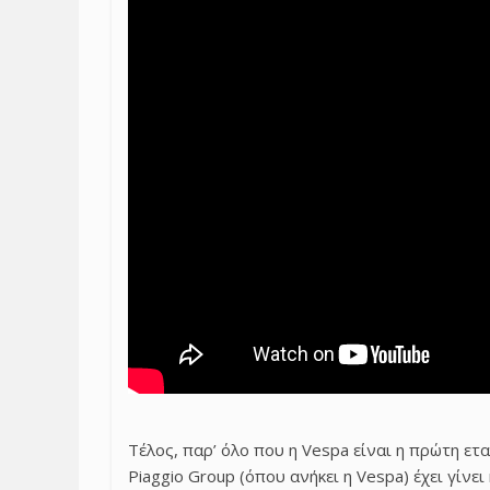
Τέλος, παρ’ όλο που η Vespa είναι η πρώτη ετ
Piaggio Group (όπου ανήκει η Vespa) έχει γίν