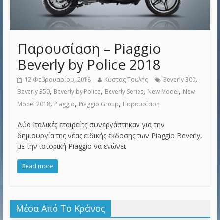
Παρουσίαση – Piaggio
Beverly by Police 2018
,
12 Φεβρουαρίου, 2018
Κώστας Τουλής
Beverly 300
,
,
,
,
Beverly 350
Beverly by Police
Beverly Series
New Model
New
,
,
,
Model 2018
Piaggio
Piaggio Group
Παρουσίαση
Δύο Ιταλικές εταιρείες συνεργάστηκαν για την
δημιουργία της νέας ειδικής έκδοσης των Piaggio Beverly,
με την ιστορική Piaggio να ενώνει
Read more
Μέσα Από Το Κράνος