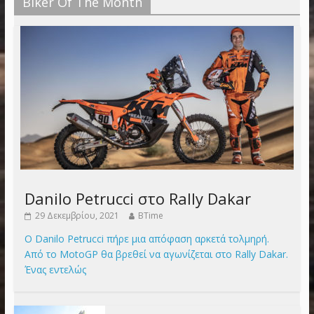
Biker Of The Month
Danilo Petrucci στο Rally Dakar
29 Δεκεμβρίου, 2021
BTime
Ο Danilo Petrucci πήρε μια απόφαση αρκετά τολμηρή.
Από το MotoGP θα βρεθεί να αγωνίζεται στο Rally Dakar.
Ένας εντελώς