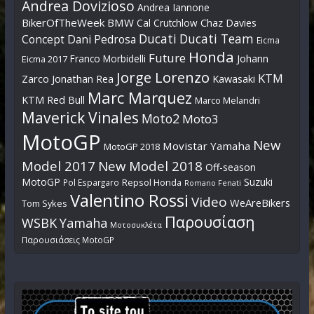
Andrea Dovizioso
Andrea Iannone
BikerOfTheWeek
BMW
Cal Crutchlow
Chaz Davies
Ducati
Ducati Team
Dani Pedrosa
Concept
Eicma
Honda
Future
Johann
Franco Morbidelli
Eicma 2017
Jorge Lorenzo
KTM
Zarco
Jonathan Rea
Kawasaki
Marc Marquez
KTM Red Bull
Marco Melandri
Maverick Vinales
Moto2
Moto3
MotoGP
New
Movistar Yamaha
MotoGP 2018
Model 2017
New Model 2018
Off-season
MotoGP
Suzuki
Pol Espargaro
Repsol Honda
Romano Fenati
Valentino Rossi
Video
WeAreBikers
Tom Sykes
Παρουσίαση
WSBK
Yamaha
Μοτοσυκλέτα
Παρουσιάσεις MotoGP