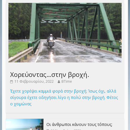
Χορεύοντας…στην βροχή.
11 Φεβρουαρίου, 2022
BTime
Έχετε χορέψει καμμιά φορά στην βροχή; Ίσως όχι, αλλά
σίγουρα έχετε οδηγήσει λίγο η πολύ στην βροχή. Φέτος
ο χειμώνας
Οι άνθρωποι κάνουν τους τόπους;