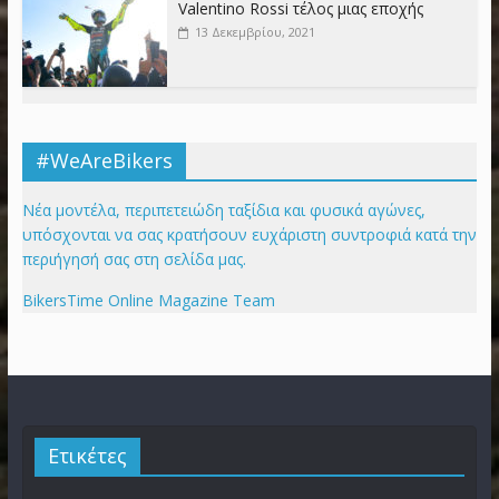
Valentino Rossi τέλος μιας εποχής
13 Δεκεμβρίου, 2021
#WeAreBikers
Νέα μοντέλα, περιπετειώδη ταξίδια και φυσικά αγώνες,
υπόσχονται να σας κρατήσουν ευχάριστη συντροφιά κατά την
περιήγησή σας στη σελίδα μας.
BikersTime Online Magazine Team
Ετικέτες