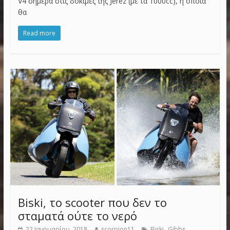
V4 σήμερα στις δοκιμές της Jerez (με τα 1000cc), η οποία
θα
Read more
Biski, το scooter που δεν το
σταματά ούτε το νερό
,
22 Ιανουαρίου, 2018
scorpion11
Biski
Gibbs