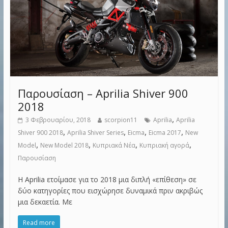
Παρουσίαση – Aprilia Shiver 900
2018
,
3 Φεβρουαρίου, 2018
scorpion11
Aprilia
Aprilia
,
,
,
,
Shiver 900 2018
Aprilia Shiver Series
Eicma
Eicma 2017
New
,
,
,
,
Model
New Model 2018
Κυπριακά Νέα
Κυπριακή αγορά
Παρουσίαση
Η Aprilia ετοίμασε για το 2018 μια διπλή «επίθεση» σε
δύο κατηγορίες που εισχώρησε δυναμικά πριν ακριβώς
μια δεκαετία. Με
Read more