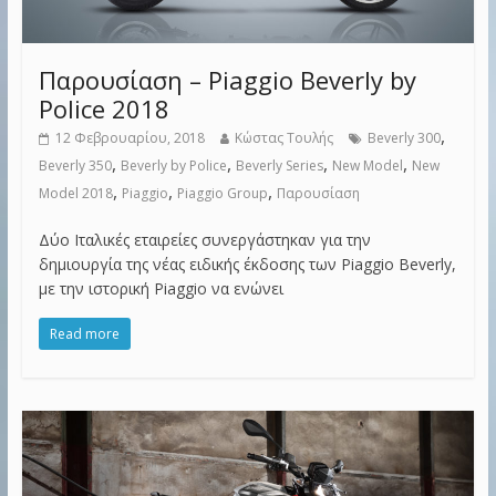
Παρουσίαση – Piaggio Beverly by
Police 2018
,
12 Φεβρουαρίου, 2018
Κώστας Τουλής
Beverly 300
,
,
,
,
Beverly 350
Beverly by Police
Beverly Series
New Model
New
,
,
,
Model 2018
Piaggio
Piaggio Group
Παρουσίαση
Δύο Ιταλικές εταιρείες συνεργάστηκαν για την
δημιουργία της νέας ειδικής έκδοσης των Piaggio Beverly,
με την ιστορική Piaggio να ενώνει
Read more