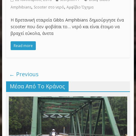
,
,
Amphibians
Scooter στο νερό
Αμφίβιο Όχημα
Η Βρετανική εταιρεία Gibbs Amphibians δημιούργησε ένα
scooter που δεν φοβάται το… νερό και είναι έτοιμο να
βραχεί εύκολα, άνετα
Read more
← Previous
Μέσα Από Το Κράνος