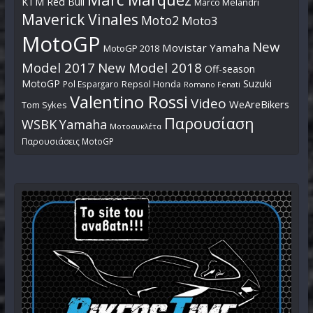
KTM Red Bull
Marco Melandri
Maverick Vinales
Moto2
Moto3
MotoGP
New
Movistar Yamaha
MotoGP 2018
Model 2017
New Model 2018
Off-season
MotoGP
Suzuki
Pol Espargaro
Repsol Honda
Romano Fenati
Valentino Rossi
Video
WeAreBikers
Tom Sykes
Παρουσίαση
WSBK
Yamaha
Μοτοσυκλέτα
Παρουσιάσεις MotoGP