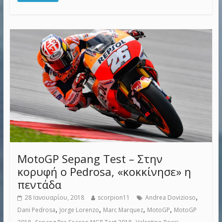
MotoGP Sepang Test – Στην
κορυφή ο Pedrosa, «κοκκίνησε» η
πεντάδα
,
28 Ιανουαρίου, 2018
scorpion11
Andrea Dovizioso
,
,
,
,
Dani Pedrosa
Jorge Lorenzo
Marc Marquez
MotoGP
MotoGP
,
,