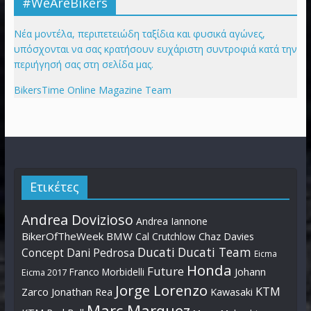
#WeAreBikers
Νέα μοντέλα, περιπετειώδη ταξίδια και φυσικά αγώνες,
υπόσχονται να σας κρατήσουν ευχάριστη συντροφιά κατά την
περιήγησή σας στη σελίδα μας.
BikersTime Online Magazine Team
Ετικέτες
Andrea Dovizioso
Andrea Iannone
BikerOfTheWeek
BMW
Cal Crutchlow
Chaz Davies
Ducati
Ducati Team
Dani Pedrosa
Concept
Eicma
Honda
Future
Johann
Franco Morbidelli
Eicma 2017
Jorge Lorenzo
KTM
Zarco
Jonathan Rea
Kawasaki
Marc Marquez