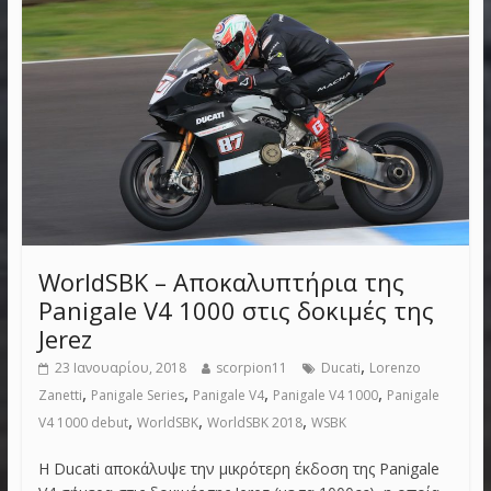
WorldSBK – Αποκαλυπτήρια της
Panigale V4 1000 στις δοκιμές της
Jerez
,
23 Ιανουαρίου, 2018
scorpion11
Ducati
Lorenzo
,
,
,
,
Zanetti
Panigale Series
Panigale V4
Panigale V4 1000
Panigale
,
,
,
V4 1000 debut
WorldSBK
WorldSBK 2018
WSBK
Η Ducati αποκάλυψε την μικρότερη έκδοση της Panigale