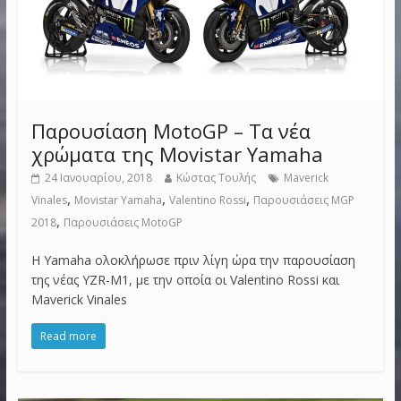
Παρουσίαση MotoGP – Τα νέα
χρώματα της Movistar Yamaha
24 Ιανουαρίου, 2018
Κώστας Τουλής
Maverick
,
,
,
Vinales
Movistar Yamaha
Valentino Rossi
Παρουσιάσεις MGP
,
2018
Παρουσιάσεις MotoGP
H Yamaha ολοκλήρωσε πριν λίγη ώρα την παρουσίαση
της νέας YZR-M1, με την οποία οι Valentino Rossi και
Maverick Vinales
Read more