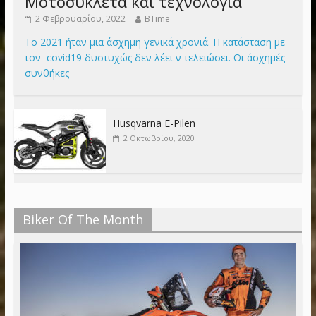
Μοτοσυκλέτα και τεχνολογία
2 Φεβρουαρίου, 2022
BTime
Το 2021 ήταν μια άσχημη γενικά χρονιά. Η κατάσταση με
τον covid19 δυστυχώς δεν λέει ν τελειώσει. Οι άσχημές
συνθήκες
Husqvarna E-Pilen
2 Οκτωβρίου, 2020
Biker Of The Month