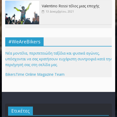
Valentino Rossi τέλος μιας εποχής
13 Δεκεμβρίου, 2021
#WeAreBikers
Νέα μοντέλα, περιπετειώδη ταξίδια και φυσικά αγώνες,
υπόσχονται να σας κρατήσουν ευχάριστη συντροφιά κατά την
περιήγησή σας στη σελίδα μας.
BikersTime Online Magazine Team
Ετικέτες