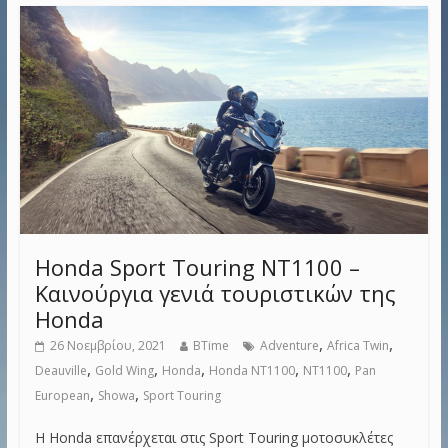
Honda Sport Touring NT1100 –
Καινούργια γενιά τουριστικών της
Honda
,
,
26 Νοεμβρίου, 2021
BTime
Adventure
Africa Twin
,
,
,
,
,
Deauville
Gold Wing
Honda
Honda NT1100
NT1100
Pan
,
,
European
Showa
Sport Touring
Η Honda επανέρχεται στις Sport Touring μοτοσυκλέτες