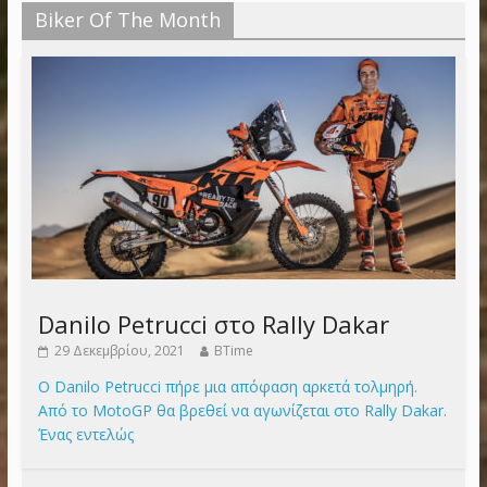
Biker Of The Month
Danilo Petrucci στο Rally Dakar
29 Δεκεμβρίου, 2021
BTime
Ο Danilo Petrucci πήρε μια απόφαση αρκετά τολμηρή.
Από το MotoGP θα βρεθεί να αγωνίζεται στο Rally Dakar.
Ένας εντελώς