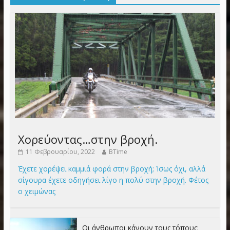
Χορεύοντας…στην βροχή.
11 Φεβρουαρίου, 2022
BTime
Έχετε χορέψει καμμιά φορά στην βροχή; Ίσως όχι, αλλά
σίγουρα έχετε οδηγήσει λίγο η πολύ στην βροχή. Φέτος
ο χειμώνας
Οι άνθρωποι κάνουν τους τόπους;