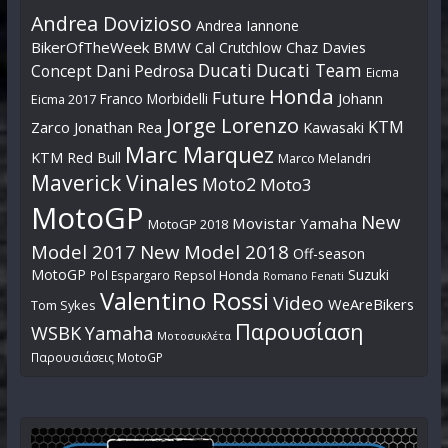
Andrea Dovizioso
Andrea Iannone
BikerOfTheWeek
BMW
Cal Crutchlow
Chaz Davies
Ducati
Ducati Team
Dani Pedrosa
Concept
Eicma
Honda
Future
Johann
Franco Morbidelli
Eicma 2017
Jorge Lorenzo
KTM
Zarco
Jonathan Rea
Kawasaki
Marc Marquez
KTM Red Bull
Marco Melandri
Maverick Vinales
Moto2
Moto3
MotoGP
New
Movistar Yamaha
MotoGP 2018
Model 2017
New Model 2018
Off-season
MotoGP
Suzuki
Pol Espargaro
Repsol Honda
Romano Fenati
Valentino Rossi
Video
WeAreBikers
Tom Sykes
Παρουσίαση
WSBK
Yamaha
Μοτοσυκλέτα
Παρουσιάσεις MotoGP