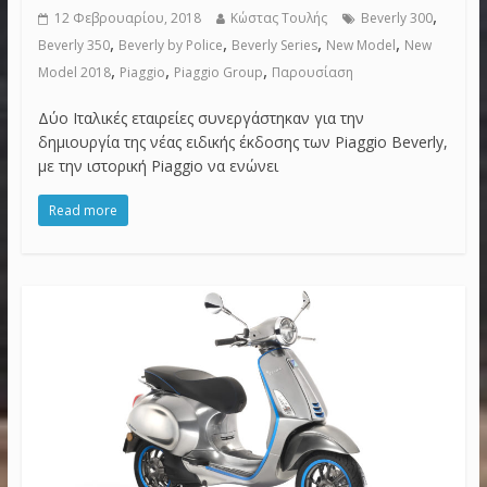
,
12 Φεβρουαρίου, 2018
Κώστας Τουλής
Beverly 300
,
,
,
,
Beverly 350
Beverly by Police
Beverly Series
New Model
New
,
,
,
Model 2018
Piaggio
Piaggio Group
Παρουσίαση
Δύο Ιταλικές εταιρείες συνεργάστηκαν για την
δημιουργία της νέας ειδικής έκδοσης των Piaggio Beverly,
με την ιστορική Piaggio να ενώνει
Read more