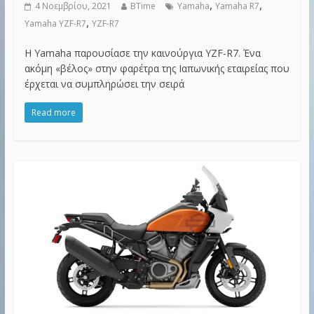
,
,
4 Νοεμβρίου, 2021
BTime
Yamaha
Yamaha R7
,
Yamaha YZF-R7
YZF-R7
Η Yamaha παρουσίασε την καινούργια YZF-R7. Ένα
ακόμη «βέλος» στην φαρέτρα της Ιαπωνικής εταιρείας που
έρχεται να συμπληρώσει την σειρά
Read more