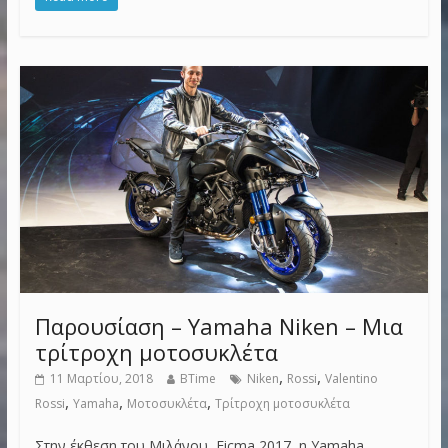
Παρουσίαση – Yamaha Niken – Μια
τρίτροχη μοτοσυκλέτα
,
,
11 Μαρτίου, 2018
BTime
Niken
Rossi
Valentino
,
,
,
Rossi
Yamaha
Μοτοσυκλέτα
Τρίτροχη μοτοσυκλέτα
Στην έκθεση του Μιλάνου, Eicma 2017, η Yamaha