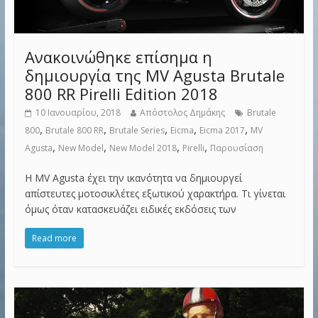
Ανακοινώθηκε επίσημα η
δημιουργία της MV Agusta Brutale
800 RR Pirelli Edition 2018
10 Ιανουαρίου, 2018
Απόστολος Δημάκης
Brutale
,
,
,
,
,
800
Brutale 800 RR
Brutale Series
Eicma
Eicma 2017
MV
,
,
,
,
Agusta
New Model
New Model 2018
Pirelli
Παρουσίαση
Η MV Agusta έχει την ικανότητα να δημιουργεί
απίστευτες μοτοσικλέτες εξωτικού χαρακτήρα. Τι γίνεται
όμως όταν κατασκευάζει ειδικές εκδόσεις των
Read more