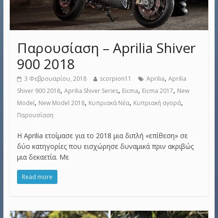
Παρουσίαση – Aprilia Shiver
900 2018
,
3 Φεβρουαρίου, 2018
scorpion11
Aprilia
Aprilia
,
,
,
,
Shiver 900 2018
Aprilia Shiver Series
Eicma
Eicma 2017
New
,
,
,
,
Model
New Model 2018
Κυπριακά Νέα
Κυπριακή αγορά
Παρουσίαση
Η Aprilia ετοίμασε για το 2018 μια διπλή «επίθεση» σε
δύο κατηγορίες που εισχώρησε δυναμικά πριν ακριβώς
μια δεκαετία. Με
Read more