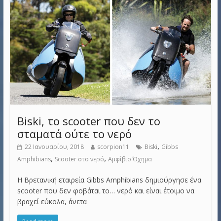
Biski, το scooter που δεν το
σταματά ούτε το νερό
,
22 Ιανουαρίου, 2018
scorpion11
Biski
Gibbs
,
,
Amphibians
Scooter στο νερό
Αμφίβιο Όχημα
Η Βρετανική εταιρεία Gibbs Amphibians δημιούργησε ένα
scooter που δεν φοβάται το… νερό και είναι έτοιμο να
βραχεί εύκολα, άνετα