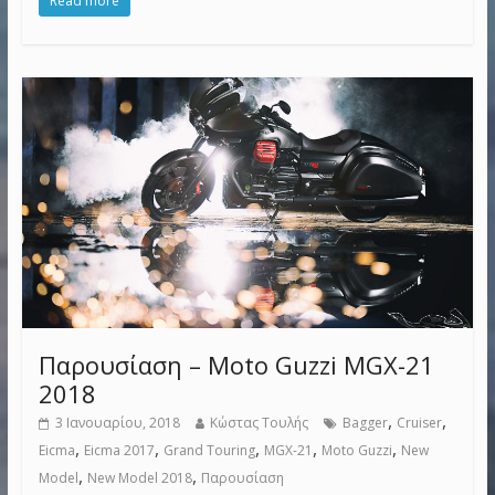
Read more
Παρουσίαση – Moto Guzzi MGX-21
2018
,
,
3 Ιανουαρίου, 2018
Κώστας Τουλής
Bagger
Cruiser
,
,
,
,
,
Eicma
Eicma 2017
Grand Touring
MGX-21
Moto Guzzi
New
,
,
Model
New Model 2018
Παρουσίαση