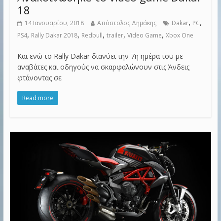
18
,
,
14 Ιανουαρίου, 2018
Απόστολος Δημάκης
Dakar
PC
,
,
,
,
,
PS4
Rally Dakar 2018
Redbull
trailer
Video Game
Xbox One
Και ενώ το Rally Dakar διανύει την 7η ημέρα του με
αναβάτες και οδηγούς να σκαρφαλώνουν στις Άνδεις
φτάνοντας σε
Read more