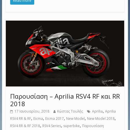
Read more
Παρουσίαση – Aprilia RSV4 RF και RR
2018
,
17 Ιανουαρίου, 2018
Κώστας Τουλής
Aprilia
Aprilia
,
,
,
,
,
RSV4 RR & RF
Eicma
Eicma 2017
New Model
New Model 2018
,
,
,
RSV4 RR & RF 2018
RSV4 Series
superbike
Παρουσίαση