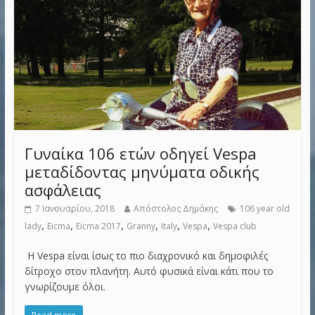
Γυναίκα 106 ετών οδηγεί Vespa
μεταδίδοντας μηνύματα οδικής
ασφάλειας
7 Ιανουαρίου, 2018
Απόστολος Δημάκης
106 year old
,
,
,
,
,
,
lady
Eicma
Eicma 2017
Granny
Italy
Vespa
Vespa club
Η Vespa είναι ίσως το πιο διαχρονικό και δημοφιλές
δίτροχο στον πλανήτη. Αυτό φυσικά είναι κάτι που το
γνωρίζουμε όλοι.