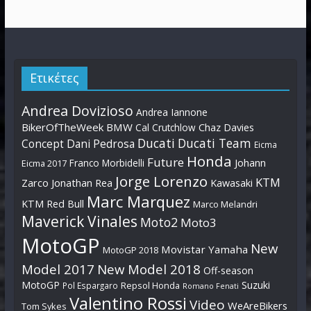
Ετικέτες
Andrea Dovizioso
Andrea Iannone
BikerOfTheWeek
BMW
Cal Crutchlow
Chaz Davies
Ducati
Ducati Team
Dani Pedrosa
Concept
Eicma
Honda
Future
Johann
Franco Morbidelli
Eicma 2017
Jorge Lorenzo
KTM
Zarco
Jonathan Rea
Kawasaki
Marc Marquez
KTM Red Bull
Marco Melandri
Maverick Vinales
Moto2
Moto3
MotoGP
New
Movistar Yamaha
MotoGP 2018
Model 2017
New Model 2018
Off-season
MotoGP
Suzuki
Pol Espargaro
Repsol Honda
Romano Fenati
Valentino Rossi
Video
WeAreBikers
Tom Sykes