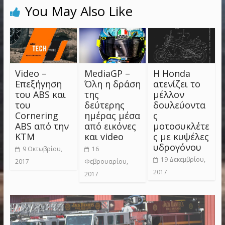
You May Also Like
Video –
MediaGP –
Η Honda
Επεξήγηση
Όλη η δράση
ατενίζει το
του ABS και
της
μέλλον
του
δεύτερης
δουλεύοντα
Cornering
ημέρας μέσα
ς
ABS από την
από εικόνες
μοτοσυκλέτε
KTM
και video
ς με κυψέλες
υδρογόνου
9 Οκτωβρίου,
16
19 Δεκεμβρίου,
2017
Φεβρουαρίου,
2017
2017