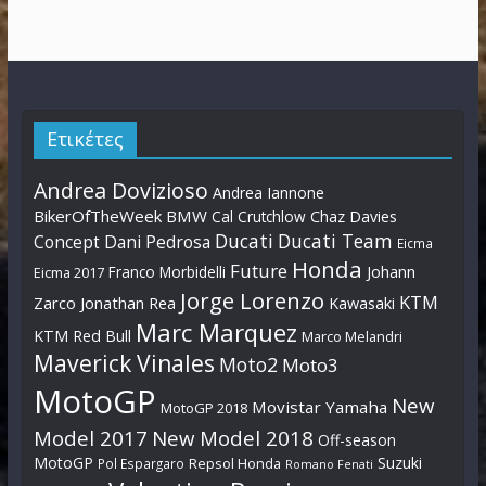
Ετικέτες
Andrea Dovizioso
Andrea Iannone
BikerOfTheWeek
BMW
Cal Crutchlow
Chaz Davies
Ducati
Ducati Team
Dani Pedrosa
Concept
Eicma
Honda
Future
Johann
Franco Morbidelli
Eicma 2017
Jorge Lorenzo
KTM
Zarco
Jonathan Rea
Kawasaki
Marc Marquez
KTM Red Bull
Marco Melandri
Maverick Vinales
Moto2
Moto3
MotoGP
New
Movistar Yamaha
MotoGP 2018
Model 2017
New Model 2018
Off-season
MotoGP
Suzuki
Pol Espargaro
Repsol Honda
Romano Fenati