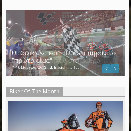
Ο Dovizioso και η Ducati πήραν το
“πρώτο αίμα”
19 Μαρτίου, 2018
BikersTime Team
Biker Of The Month