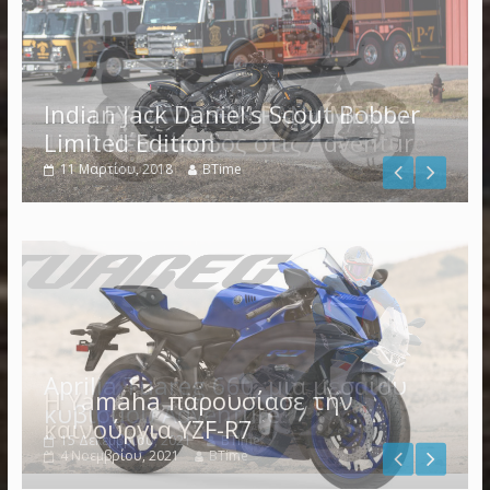
Indian Jack Daniel’s Scout Bobber
Limited Edition
11 Μαρτίου, 2018
BTime
Η Yamaha παρουσίασε την
καινούργια YZF-R7
4 Νοεμβρίου, 2021
BTime