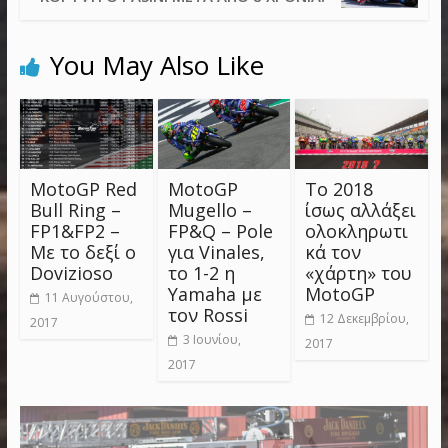
You May Also Like
MotoGP Red
MotoGP
Το 2018
Bull Ring –
Mugello –
ίσως αλλάξει
FP1&FP2 –
FP&Q – Pole
ολοκληρωτι
Με το δεξί ο
για Vinales,
κά τον
Dovizioso
το 1-2 η
«χάρτη» του
Yamaha με
MotoGP
11 Αυγούστου,
τον Rossi
12 Δεκεμβρίου,
2017
3 Ιουνίου,
2017
2017