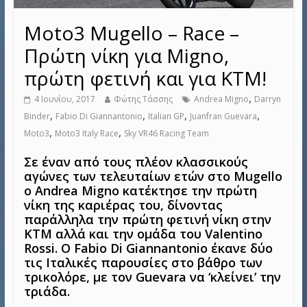
Moto3 Mugello – Race –
Πρώτη νίκη για Migno,
πρώτη φετινή και για KTM!
,
4 Ιουνίου, 2017
Φώτης Τάσσης
Andrea Migno
Darryn
,
,
,
,
Binder
Fabio Di Giannantonio
Italian GP
Juanfran Guevara
,
,
Moto3
Moto3 Italy Race
Sky VR46 Racing Team
Σε έναν από τους πλέον κλασσικούς
αγώνες των τελευταίων ετών στο Mugello
o Andrea Migno κατέκτησε την πρώτη
νίκη της καριέρας του, δίνοντας
παράλληλα την πρώτη φετινή νίκη στην
KTM αλλά και την ομάδα του Valentino
Rossi. Ο Fabio Di Giannantonio έκανε δύο
τις Ιταλικές παρουσίες στο βάθρο των
τρικολόρε, με τον Guevara να ‘κλείνει’ την
τριάδα.