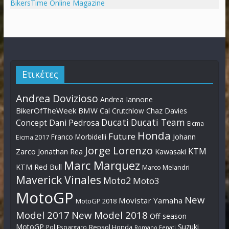
BikersTime Online Magazine
Ετικέτες
Andrea Dovizioso
Andrea Iannone
BikerOfTheWeek
BMW
Cal Crutchlow
Chaz Davies
Ducati
Ducati Team
Dani Pedrosa
Concept
Eicma
Honda
Future
Johann
Franco Morbidelli
Eicma 2017
Jorge Lorenzo
KTM
Zarco
Jonathan Rea
Kawasaki
Marc Marquez
KTM Red Bull
Marco Melandri
Maverick Vinales
Moto2
Moto3
MotoGP
New
Movistar Yamaha
MotoGP 2018
Model 2017
New Model 2018
Off-season
MotoGP
Suzuki
Pol Espargaro
Repsol Honda
Romano Fenati