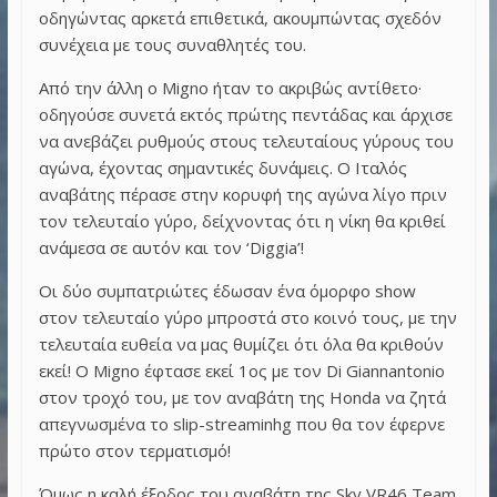
οδηγώντας αρκετά επιθετικά, ακουμπώντας σχεδόν
συνέχεια με τους συναθλητές του.
Από την άλλη ο Migno ήταν το ακριβώς αντίθετο·
οδηγούσε συνετά εκτός πρώτης πεντάδας και άρχισε
να ανεβάζει ρυθμούς στους τελευταίους γύρους του
αγώνα, έχοντας σημαντικές δυνάμεις. Ο Ιταλός
αναβάτης πέρασε στην κορυφή της αγώνα λίγο πριν
τον τελευταίο γύρο, δείχνοντας ότι η νίκη θα κριθεί
ανάμεσα σε αυτόν και τον ‘Diggia’!
Οι δύο συμπατριώτες έδωσαν ένα όμορφο show
στον τελευταίο γύρο μπροστά στο κοινό τους, με την
τελευταία ευθεία να μας θυμίζει ότι όλα θα κριθούν
εκεί! Ο Migno έφτασε εκεί 1ος με τον Di Giannantonio
στον τροχό του, με τον αναβάτη της Honda να ζητά
απεγνωσμένα το slip-streaminhg που θα τον έφερνε
πρώτο στον τερματισμό!
Όμως η καλή έξοδος του αναβάτη της Sky VR46 Team