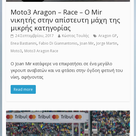
Moto3 Aragon – Race – Ο Mir
νικητής στην απίστευτη μάχη της
μικρής κατηγορίας
,
24 Σεπτεμβρίου, 2017
Κώστας Τουλής
Aragon GP
,
,
,
,
Enea Bastianini
Fabio Di Giannantonio
Joan Mir
Jorge Martin
,
Moto3
Moto3 Aragon Race
Ο Joan Mir κατάφερε να επικρατήσει σε ένα μεγάλο
γκρουπ αναβατών και να φτάσει στην όγδοη φετινή του
νίκη, αφήνοντας
Read more