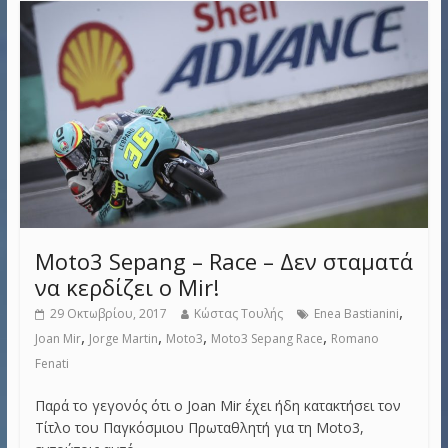
Moto3 Sepang – Race – Δεν σταματά
να κερδίζει ο Mir!
,
29 Οκτωβρίου, 2017
Κώστας Τουλής
Enea Bastianini
,
,
,
,
Joan Mir
Jorge Martin
Moto3
Moto3 Sepang Race
Romano
Fenati
Παρά το γεγονός ότι ο Joan Mir έχει ήδη κατακτήσει τον
Τίτλο του Παγκόσμιου Πρωταθλητή για τη Moto3,