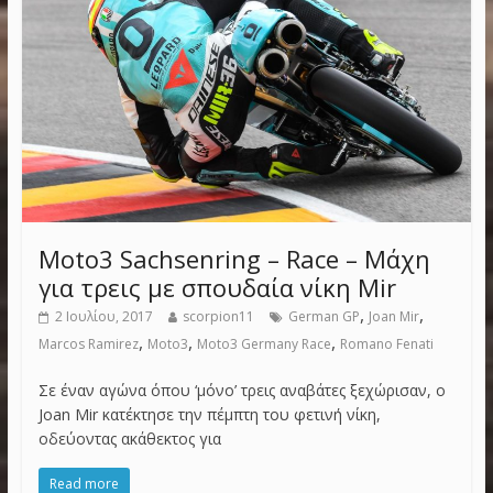
Moto3 Sachsenring – Race – Μάχη
για τρεις με σπουδαία νίκη Mir
,
,
2 Ιουλίου, 2017
scorpion11
German GP
Joan Mir
,
,
,
Marcos Ramirez
Moto3
Moto3 Germany Race
Romano Fenati
Σε έναν αγώνα όπου ‘μόνο’ τρεις αναβάτες ξεχώρισαν, ο
Joan Mir κατέκτησε την πέμπτη του φετινή νίκη,
οδεύοντας ακάθεκτος για
Read more