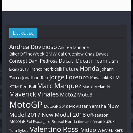
Ετικέτες
Andrea Dovizioso
Andrea Iannone
BikerOfTheWeek
BMW
Cal Crutchlow
Chaz Davies
Ducati
Ducati Team
Dani Pedrosa
Concept
Eicma
Honda
Future
Johann
Franco Morbidelli
Eicma 2017
Jorge Lorenzo
KTM
Zarco
Jonathan Rea
Kawasaki
Marc Marquez
KTM Red Bull
Marco Melandri
Maverick Vinales
Moto2
Moto3
MotoGP
New
Movistar Yamaha
MotoGP 2018
Model 2017
New Model 2018
Off-season
MotoGP
Suzuki
Pol Espargaro
Repsol Honda
Romano Fenati
Valentino Rossi
Video
WeAreBikers
Tom Sykes