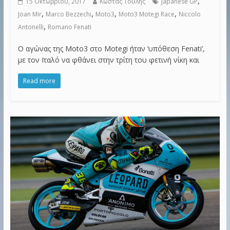
,
15 Οκτωβρίου, 2017
Κώστας Τουλής
Japanese GP
,
,
,
,
Joan Mir
Marco Bezzechi
Moto3
Moto3 Motegi Race
Niccolo
,
Antonelli
Romano Fenati
Ο αγώνας της Moto3 στο Motegi ήταν ‘υπόθεση Fenati’,
με τον Ιταλό να φθάνει στην τρίτη του φετινή νίκη και
Read more