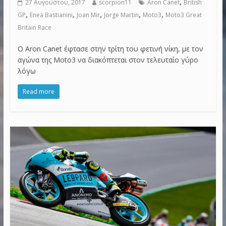
,
27 Αυγούστου, 2017
scorpion11
Aron Canet
British
,
,
,
,
,
GP
Enea Bastianini
Joan Mir
Jorge Martin
Moto3
Moto3 Great
Britain Race
Ο Aron Canet έφτασε στην τρίτη του φετινή νίκη, με τον
αγώνα της Moto3 να διακόπτεται στον τελευταίο γύρο
λόγω
Read more