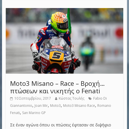
Moto3 Misano – Race – Βροχή…
πτώσεων και νικητής ο Fenati
10 Σεπτεμβρίου, 2017
Κώστας Τουλής
Fabio Di
,
,
,
,
Giannantonio
Joan Mir
Moto3
Moto3 Misano Race
Romano
,
Fenati
San Marino GP
Σε έναν αγώνα όπου οι πτώσεις έφτασαν σε διψήφιο