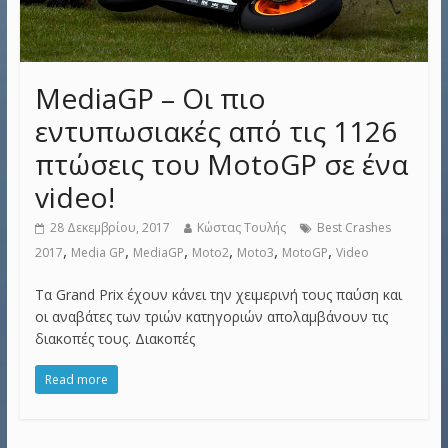
MediaGP – Οι πιο
εντυπωσιακές από τις 1126
πτώσεις του MotoGP σε ένα
video!
28 Δεκεμβρίου, 2017
Κώστας Τουλής
Best Crashes
,
,
,
,
,
,
2017
Media GP
MediaGP
Moto2
Moto3
MotoGP
Video
Τα Grand Prix έχουν κάνει την χειμερινή τους παύση και
οι αναβάτες των τριών κατηγοριών απολαμβάνουν τις
διακοπές τους. Διακοπές
Read more