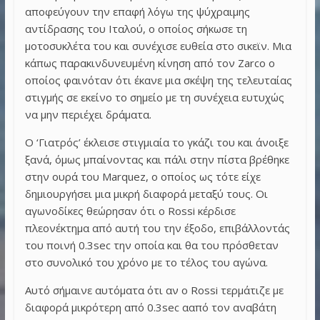
αποφεύγουν την επαφή λόγω της ψύχραιμης
αντίδρασης του Ιταλού, ο οποίος σήκωσε τη
μοτοσυκλέτα του και συνέχισε ευθεία στο σικεϊν. Μια
κάπως παρακινδυνευμένη κίνηση από τον Zarco ο
οποίος φαινόταν ότι έκανε μια σκέψη της τελευταίας
στιγμής σε εκείνο το σημείο με τη συνέχεια ευτυχώς
να μην περιέχει δράματα.
O ‘Γιατρός’ έκλεισε στιγμιαία το γκάζι του και άνοιξε
ξανά, όμως μπαίνοντας και πάλι στην πίστα βρέθηκε
στην ουρά του Marquez, ο οποίος ως τότε είχε
δημιουργήσει μια μικρή διαφορά μεταξύ τους. Οι
αγωνοδίκες θεώρησαν ότι ο Rossi κέρδισε
πλεονέκτημα από αυτή του την έξοδο, επιβάλλοντάς
του ποινή 0.3sec την οποία και θα του πρόσθεταν
στο συνολικό του χρόνο με το τέλος του αγώνα.
Αυτό σήμαινε αυτόματα ότι αν ο Rossi τερμάτιζε με
διαφορά μικρότερη από 0.3sec ααπό τον αναβάτη