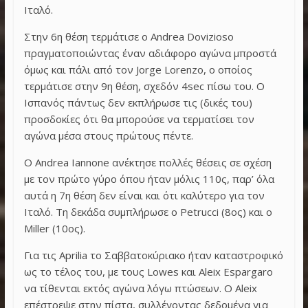
Ιταλό.
Στην 6η θέση τερμάτισε ο Andrea Dovizioso
πραγματοποιώντας έναν αδιάφορο αγώνα μπροστά
όμως και πάλι από τον Jorge Lorenzo, ο οποίος
τερμάτισε στην 9η θέση, σχεδόν 4sec πίσω του. Ο
Ισπανός πάντως δεν εκπλήρωσε τις (δικές του)
προσδοκίες ότι θα μπορούσε να τερματίσει τον
αγώνα μέσα στους πρώτους πέντε.
Ο Andrea Iannone ανέκτησε πολλές θέσεις σε σχέση
με τον πρώτο γύρο όπου ήταν μόλις 110ς, παρ’ όλα
αυτά η 7η θέση δεν είναι και ότι καλύτερο για τον
Ιταλό. Τη δεκάδα συμπλήρωσε ο Petrucci (8ος) και ο
Miller (10ος).
Για τις Aprilia το Σαββατοκύριακο ήταν καταστροφικό
ως το τέλος του, με τους Lowes και Aleix Espargaro
να τίθενται εκτός αγώνα λόγω πτώσεων. Ο Aleix
επέστρεψε στην πίστα, συλλέγοντας δεδομένα για