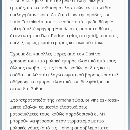
Έτσι, ο Marquez από την pole επέλεξε σκληρό
εμπρός-πίσω συνδυασμό ελαστικών, ενώ την ίδια
επιλογή έκανε και ο Cal Crutchlow της ομάδας του
Lucio Cecchinello που εκκινούσε από την 9η θέση. Η
τρίτη (πολύ) γρήγορη Honda στις μπροστά θέσεις
ήταν αυτή του Dani Pedrosa (4ος στο grid), ο οποίος
επέλεξε όμως μεσαίο εμπρός και σκληρό πίσω.
Έχουμε δει και άλλες φορές από τον Dani να
χρησιμοποιεί πιο μαλακό εμπρός ελαστικό από τους
άλλους αναβάτες της Honda, καθώς ο ίδιος και η
ομάδα του λένε ότι λόγω σωματικού βάρους και στυλ
οδήγησης το εμπρός ελαστικό του δεν φθείρεται
στον ίδιο βαθμό.
Στο ‘στρατόπεδο’ της Yamaha τώρα, οι Vinales-Rossi-
Zarco έβαλαν τα μεσαία ελαστικά στις
μοτοσυκλέτες τους, καθώς παραδοσιακά οι M1
μπορούν να φτάσουν στον τερματισμό με πιο
μαλακές γόμες (από τις Honda) απροβλημάτιστα.