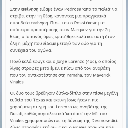
Στην εκκίνηση είδαμε έναν Pedrosa ‘από τα παλιά’ να
στρίβει στην 1η θέση, κάνοντας μια πραγματικά
σπουδαία εκκίνηση. Πίσω του ο Rossi έκανε μια
απόπειρα προσπέρασης στον Marquez για την 2η
θέση, ο Ισπανός όμως κρατήθηκε καλά και αυτή ήταν
όλη η ‘μάχη’ που είδαμε μεταξύ των δύο για τη
συνέχεια του αγώνα.
Πολύ καλά έφυγε και ο Jorge Lorenzo (4ος), ο οποίος
λίγες στροφές μετά έμεινε πίσω από τον αναβάτη
που τον αντικατέστησε στη Yamaha, τον Maverick
Vinales.
Οι δύο τους βρέθηκαν δίπλα-δίπλα στην πίσω μεγάλη
ευθεία του Texas και εκείνη ίσως ήταν η πιο
χαρούμενη στιγμή του Lorenzo ως αναβάτης της
Ducati, καθώς κυριολεκτικά ‘κατάπιε’ την M1 του
Vinales χρησιμοποιώντας τη δύναμη της Desmosedici.
Λίγες στροφές μετά όμως και ο Vinales ήταν και πάλι