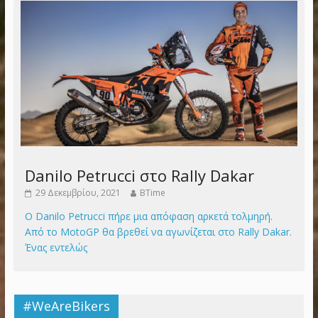
Danilo Petrucci στο Rally Dakar
29 Δεκεμβρίου, 2021
BTime
Ο Danilo Petrucci πήρε μια απόφαση αρκετά τολμηρή.
Από το MotoGP θα βρεθεί να αγωνίζεται στο Rally Dakar.
Ένας εντελώς
#WeAreBikers