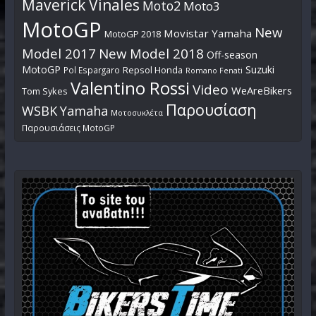
Maverick Vinales
Moto2
Moto3
MotoGP
New
Movistar Yamaha
MotoGP 2018
Model 2017
New Model 2018
Off-season
MotoGP
Suzuki
Pol Espargaro
Repsol Honda
Romano Fenati
Valentino Rossi
Video
WeAreBikers
Tom Sykes
Παρουσίαση
WSBK
Yamaha
Μοτοσυκλέτα
Παρουσιάσεις MotoGP