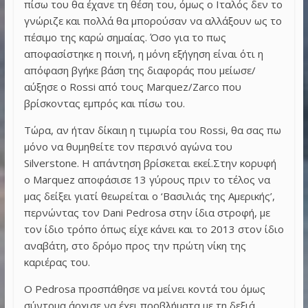
πίσω του θα έχανε τη θέση του, όμως ο Ιταλός δεν το
γνώριζε και πολλά θα μπορούσαν να αλλάξουν ως το
πέσιμο της καρώ σημαίας. Όσο για το πως
αποφασίστηκε η ποινή, η μόνη εξήγηση είναι ότι η
απόφαση βγήκε βάση της διαφοράς που μείωσε/
αύξησε ο Rossi από τους Marquez/Zarco που
βρίσκοντας εμπρός και πίσω του.
Τώρα, αν ήταν δίκαιη η τιμωρία του Rossi, θα σας πω
μόνο να θυμηθείτε τον περσινό αγώνα του
Silverstone. Η απάντηση βρίσκεται εκεί.Στην κορυφή
ο Marquez αποφάσισε 13 γύρους πριν το τέλος να
μας δείξει γιατί θεωρείται ο ‘Βασιλιάς της Αμερικής’,
περνώντας τον Dani Pedrosa στην ίδια στροφή, με
τον ίδιο τρόπο όπως είχε κάνει και το 2013 στον ίδιο
αναβάτη, στο δρόμο προς την πρώτη νίκη της
καριέρας του.
Ο Pedrosa προσπάθησε να μείνει κοντά του όμως
σύντομα άρχισε να έχει προβλήματα με τη δεξιά