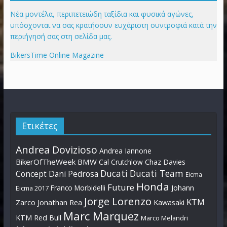
Νέα μοντέλα, περιπετειώδη ταξίδια και φυσικά αγώνες,
υπόσχονται να σας κρατήσουν ευχάριστη συντροφιά κατά την
περιήγησή σας στη σελίδα μας.
BikersTime Online Magazine
Ετικέτες
Andrea Dovizioso
Andrea Iannone
BikerOfTheWeek
BMW
Cal Crutchlow
Chaz Davies
Ducati
Ducati Team
Dani Pedrosa
Concept
Eicma
Honda
Future
Johann
Franco Morbidelli
Eicma 2017
Jorge Lorenzo
KTM
Zarco
Jonathan Rea
Kawasaki
Marc Marquez
KTM Red Bull
Marco Melandri