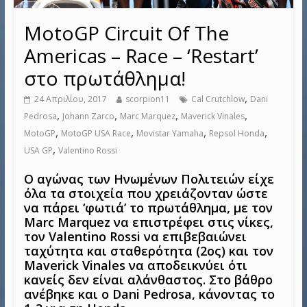
MotoGP Circuit Of The
Americas – Race – ‘Restart’
στο πρωτάθλημα!
,
24 Απριλίου, 2017
scorpion11
Cal Crutchlow
Dani
,
,
,
,
Pedrosa
Johann Zarco
Marc Marquez
Maverick Vinales
,
,
,
,
MotoGP
MotoGP USA Race
Movistar Yamaha
Repsol Honda
,
USA GP
Valentino Rossi
Ο αγώνας των Ηνωμένων Πολιτειών είχε
όλα τα στοιχεία που χρειάζονταν ώστε
να πάρει ‘φωτιά’ το πρωτάθλημα, με τον
Marc Marquez να επιστρέφει στις νίκες,
τον Valentino Rossi να επιβεβαιώνει
ταχύτητα και σταθερότητα (2ος) και τον
Maverick Vinales να αποδεικνύει ότι
κανείς δεν είναι αλάνθαστος. Στο βάθρο
ανέβηκε και ο Dani Pedrosa, κάνοντας το