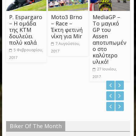
P. Espargaro
Moto3 Brno
MediaGP –
– Η ομάδα
– Race –
Το μαγικό
της KTM
Έκτη φετινή
GP του
δουλεύει
νίκη για Mir
Assen
πολύ καλά
αποτυπωμέν
7 Αυγούστου,
ο στο
5 Φεβρουαρίου,
2017
καλύτερο
2017
υλικό!
27 Ιουνίου,
2017
Biker Of The Month