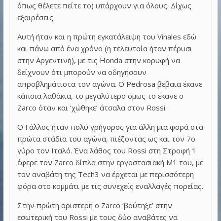
όπως θέλετε πείτε το) υπάρχουν για όλους. Δίχως
εξαιρέσεις.
Αυτή ήταν και η πρώτη εγκατάλειψη του Vinales εδώ
και πάνω από ένα χρόνο (η τελευταία ήταν πέρυσι
στην Αργεντινή), με τις Honda στην κορυφή να
δείχνουν ότι μπορούν να οδηγήσουν
απροβλημάτιστα τον αγώνα. Ο Pedrosa βέβαια έκανε
κάποια λαθάκια, το μεγαλύτερο όμως το έκανε ο
Zarco όταν και ‘χώθηκε’ άτσαλα στον Rossi.
Ο Γάλλος ήταν πολύ γρήγορος για άλλη μια φορά στα
πρώτα στάδια του αγώνα, πιέζοντας ως και τον 7ο
γύρο τον Ιταλό. Ένα λάθος του Rossi στη Στροφή 1
έφερε τον Zarco δίπλα στην εργοστασιακή M1 του, με
τον αναβάτη της Τech3 να έρχεται με περισσότερη
φόρα στο κομμάτι με τις συνεχείς εναλλαγές πορείας.
Στην πρώτη αριστερή ο Zarco ‘βούτηξε’ στην
εσωτερική του Rossi με τους δύο αναβάτες να