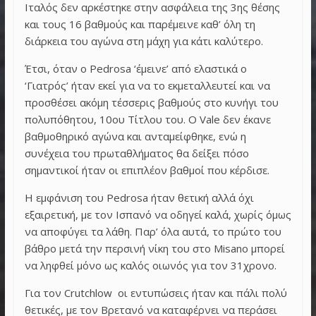
Ιταλός δεν αρκέστηκε στην ασφάλεια της 3ης θέσης
και τους 16 βαθμούς και παρέμεινε καθ’ όλη τη
διάρκεια του αγώνα στη μάχη για κάτι καλύτερο.
Έτσι, όταν ο Pedrosa ‘έμεινε’ από ελαστικά ο
‘Γιατρός’ ήταν εκεί για να το εκμεταλλευτεί και να
προσθέσει ακόμη τέσσερις βαθμούς στο κυνήγι του
πολυπόθητου, 10ου Τίτλου του. Ο Vale δεν έκανε
βαθμοθηρικό αγώνα και ανταμείφθηκε, ενώ η
συνέχεια του πρωταθλήματος θα δείξει πόσο
σημαντικοί ήταν οι επιπλέον βαθμοί που κέρδισε.
Η εμφάνιση του Pedrosa ήταν θετική αλλά όχι
εξαιρετική, με τον Ισπανό να οδηγεί καλά, χωρίς όμως
να αποφύγει τα λάθη. Παρ’ όλα αυτά, το πρώτο του
βάθρο μετά την περσινή νίκη του στο Misano μπορεί
να ληφθεί μόνο ως καλός οιωνός για τον 31χρονο.
Για τον Crutchlow οι εντυπώσεις ήταν και πάλι πολύ
θετικές, με τον Βρετανό να καταφέρνει να περάσει