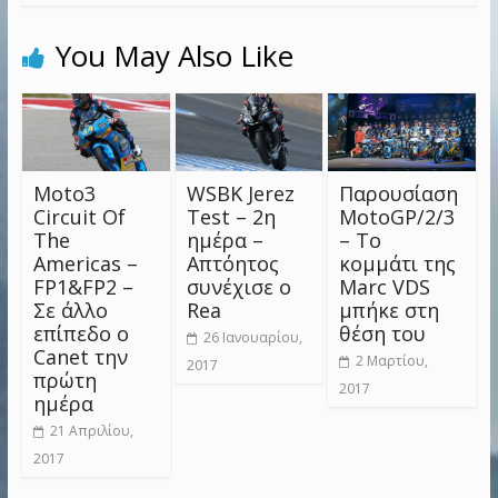
You May Also Like
Moto3
WSBK Jerez
Παρουσίαση
Circuit Of
Test – 2η
MotoGP/2/3
The
ημέρα –
– Το
Americas –
Απτόητος
κομμάτι της
FP1&FP2 –
συνέχισε ο
Marc VDS
Σε άλλο
Rea
μπήκε στη
επίπεδο ο
θέση του
26 Ιανουαρίου,
Canet την
2 Μαρτίου,
2017
πρώτη
2017
ημέρα
21 Απριλίου,
2017