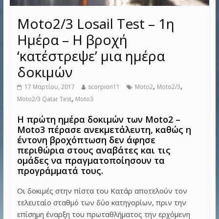
Moto2/3 Losail Test – 1η
Ημέρα – Η βροχή
‘κατέστρεψε’ μια ημέρα
δοκιμών
,
,
17 Μαρτίου, 2017
scorpion11
Moto2
Moto2/3
,
Moto2/3 Qatar Test
Moto3
Η πρώτη ημέρα δοκιμών των Moto2 –
Moto3 πέρασε ανεκμετάλευτη, καθώς η
έντονη βροχόπτωση δεν άφησε
περιθώρια στους αναβάτες και τις
ομάδες να πραγματοποίησουν τα
προγράμματά τους.
Οι δοκιμές στην πίστα του Κατάρ αποτελούν τον
τελευταίο σταθμό των δύο κατηγορίων, πριν την
επίσημη έναρξη του πρωταθλήματος την ερχόμενη