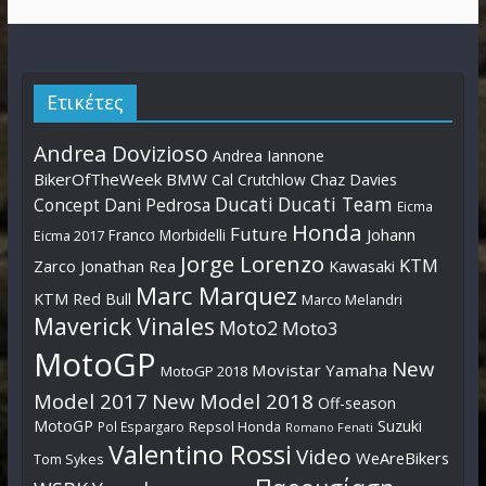
Ετικέτες
Andrea Dovizioso
Andrea Iannone
BikerOfTheWeek
BMW
Cal Crutchlow
Chaz Davies
Ducati
Ducati Team
Dani Pedrosa
Concept
Eicma
Honda
Future
Johann
Franco Morbidelli
Eicma 2017
Jorge Lorenzo
KTM
Zarco
Jonathan Rea
Kawasaki
Marc Marquez
KTM Red Bull
Marco Melandri
Maverick Vinales
Moto2
Moto3
MotoGP
New
Movistar Yamaha
MotoGP 2018
Model 2017
New Model 2018
Off-season
MotoGP
Suzuki
Pol Espargaro
Repsol Honda
Romano Fenati
Valentino Rossi
Video
WeAreBikers
Tom Sykes
Παρουσίαση
WSBK
Yamaha