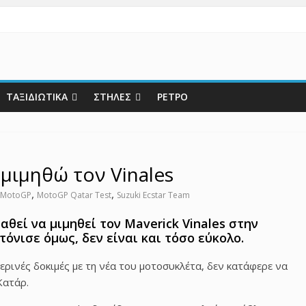
ΤΑΞΙΔΙΩΤΙΚΑ
ΣΤΗΛΕΣ
ΡΕΤΡΟ
μιμηθώ τον Vinales
,
,
MotoGP
MotoGP Qatar Test
Suzuki Ecstar Team
θεί να μιμηθεί τον Maverick Vinales στην
όνισε όμως, δεν είναι και τόσο εύκολο.
μερινές δοκιμές με τη νέα του μοτοσυκλέτα, δεν κατάφερε να
Κατάρ.