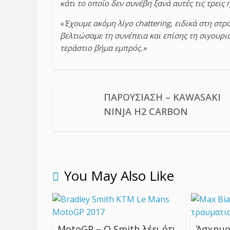
κάτι το οποίο δεν συνέβη ξανά αυτές τις τρεις 
«
Έχουμε ακόμη λίγο chattering, ειδικά στη σ
βελτιώσαμε τη συνέπεια και επίσης τη σιγουρι
τεράστιο βήμα εμπρός.»
ΠΑΡΟΥΣΊΑΣΗ – KAWASAKI
NINJA H2 CARBON
You May Also Like
MotoGP – Ο Smith λέει ότι
Άσχημο