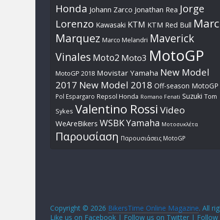
Honda
Jorge
Johann Zarco
Jonathan Rea
Marc
Lorenzo
KTM
Kawasaki
KTM Red Bull
Marquez
Maverick
Marco Melandri
MotoGP
Vinales
Moto2
Moto3
New Model
Movistar Yamaha
MotoGP 2018
2017
New Model 2018
Off-season MotoGP
Suzuki
Pol Espargaro
Repsol Honda
Tom
Romano Fenati
Valentino Rossi
Video
Sykes
WSBK
Yamaha
WeAreBikers
Μοτοσυκλέτα
Παρουσίαση
Παρουσιάσεις MotoGP
Copyright © 2026
BikersTime Online Magazine
. All r
Like us on Facebook | Follow us on Twitter | Follow