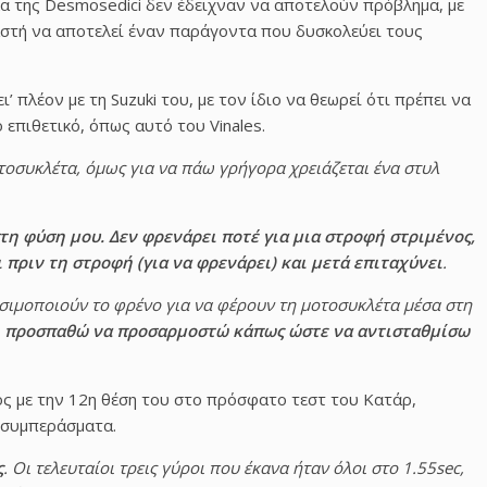
λα της Desmosedici δεν έδειχναν να αποτελούν πρόβλημα, με
στή να αποτελεί έναν παράγοντα που δυσκολεύει τους
ι’ πλέον με τη Suzuki του, με τον ίδιο να θεωρεί ότι πρέπει να
 επιθετικό, όπως αυτό του Vinales.
συκλέτα, όμως για να πάω γρήγορα χρειάζεται ένα στυλ
τη φύση μου. Δεν φρενάρει ποτέ για μια στροφή στριμένος,
 πριν τη στροφή (για να φρενάρει) και μετά επιταχύνει
.
ησιμοποιούν το φρένο για να φέρουν τη μοτοσυκλέτα μέσα στη
ή προσπαθώ να προσαρμοστώ κάπως ώστε να αντισταθμίσω
ος με την 12η θέση του στο πρόσφατο τεστ του Κατάρ,
α συμπεράσματα.
ς
. Οι τελευταίοι τρεις γύροι που έκανα ήταν όλοι στο 1.55sec,