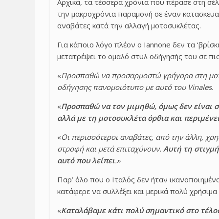
Αρχικά, τα τέσσερα χρόνια που πέρασε στη σέ
την μακροχρόνια παραμονή σε έναν κατασκευα
αναβάτες κατά την αλλαγή μοτοσυκλέτας.
Για κάποιο λόγο πλέον ο Iannone δεν τα ‘βρίσκε
μετατρέψει το ομαλό στυλ οδήγησής του σε πιο
«
Προσπαθώ να προσαρμοστώ γρήγορα στη μοτο
οδήγησης πανομοιότυπο με αυτό του Vinales.
«
Προσπαθώ να τον μιμηθώ, όμως δεν είναι σ
αλλά με τη μοτοσυκλέτα όρθια και περιμένει
«
Οι περισσότεροι αναβάτες, από την άλλη, χρ
στροφή και μετά επιταχύνουν.
Αυτή τη στιγμ
αυτό που λείπει
.»
Παρ’ όλο που ο Ιταλός δεν ήταν ικανοποιημέν
κατάφερε να συλλέξει και μερικά πολύ χρήσιμ
«
Καταλάβαμε κάτι πολύ σημαντικό στο τέλο