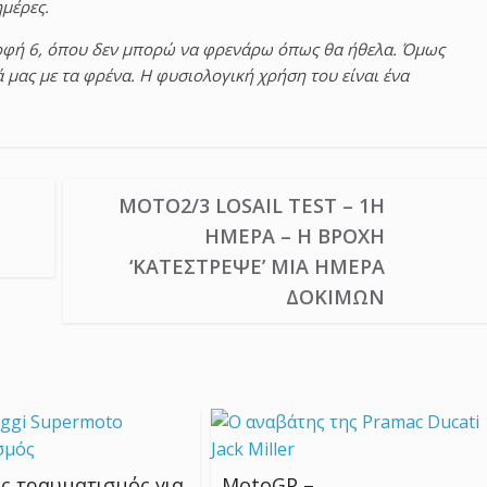
ημέρες.
τροφή 6, όπου δεν μπορώ να φρενάρω όπως θα ήθελα. Όμως
ά μας με τα φρένα. Η φυσιολογική χρήση του είναι ένα
MOTO2/3 LOSAIL TEST – 1Η
ΗΜΈΡΑ – Η ΒΡΟΧΉ
‘ΚΑΤΈΣΤΡΕΨΕ’ ΜΙΑ ΗΜΈΡΑ
ΔΟΚΙΜΏΝ
ς τραυματισμός για
MotoGP –