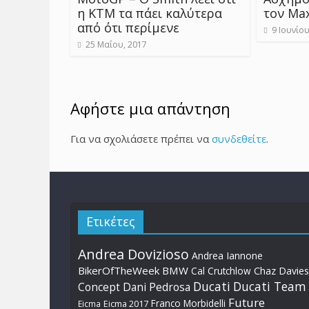
η KTM τα πάει καλύτερα
τον Max
από ότι περίμενε
9 Ιουνίου
25 Μαΐου, 2017
Αφήστε μια απάντηση
Για να σχολιάσετε πρέπει να
συνδεθείτε
.
Ετικέτες
Andrea Dovizioso
Andrea Iannone
BikerOfTheWeek
BMW
Cal Crutchlow
Chaz Davies
Ducati
Ducati Team
Dani Pedrosa
Concept
Future
Franco Morbidelli
Eicma
Eicma 2017