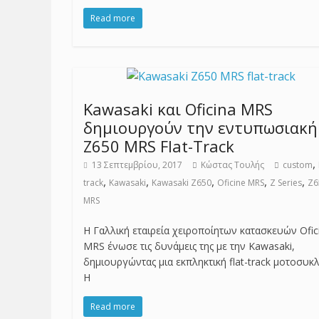
Read more
Kawasaki και Oficina MRS
δημιουργούν την εντυπωσιακή
Z650 MRS Flat-Track
,
13 Σεπτεμβρίου, 2017
Κώστας Τουλής
custom
,
,
,
,
,
track
Kawasaki
Kawasaki Z650
Oficine MRS
Z Series
Z6
MRS
Η Γαλλική εταιρεία χειροποίητων κατασκευών Ofic
MRS ένωσε τις δυνάμεις της με την Kawasaki,
δημιουργώντας μια εκπληκτική flat-track μοτοσυκλ
Η
Read more