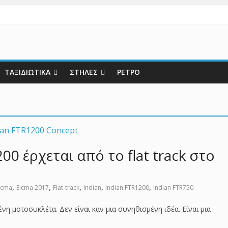
ΤΑΞΙΔΙΩΤΙΚΑ
ΣΤΗΛΕΣ
ΡΕΤΡΟ
00 έρχεται από το flat track στο
,
,
,
,
,
icma
Eicma 2017
Flat-track
Indian
Indian FTR1200
Indian FTR750
νη μοτοσυκλέτα. Δεν είναι καν μια συνηθισμένη ιδέα. Είναι μια