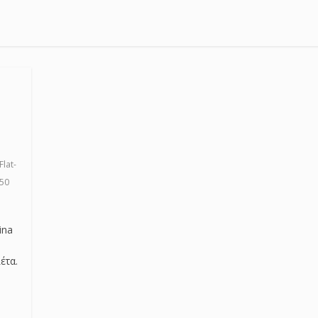
Flat-
50
ina
έτα.