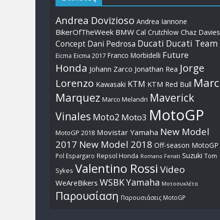
Andrea Dovizioso
Andrea Iannone
BikerOfTheWeek
BMW
Cal Crutchlow
Chaz Davies
Ducati
Ducati Team
Dani Pedrosa
Concept
Future
Franco Morbidelli
Eicma
Eicma 2017
Honda
Jorge
Johann Zarco
Jonathan Rea
Marc
Lorenzo
KTM
Kawasaki
KTM Red Bull
Marquez
Maverick
Marco Melandri
MotoGP
Vinales
Moto2
Moto3
New Model
Movistar Yamaha
MotoGP 2018
2017
New Model 2018
Off-season MotoGP
Suzuki
Pol Espargaro
Repsol Honda
Tom
Romano Fenati
Valentino Rossi
Video
Sykes
WSBK
Yamaha
WeAreBikers
Μοτοσυκλέτα
Παρουσίαση
Παρουσιάσεις MotoGP