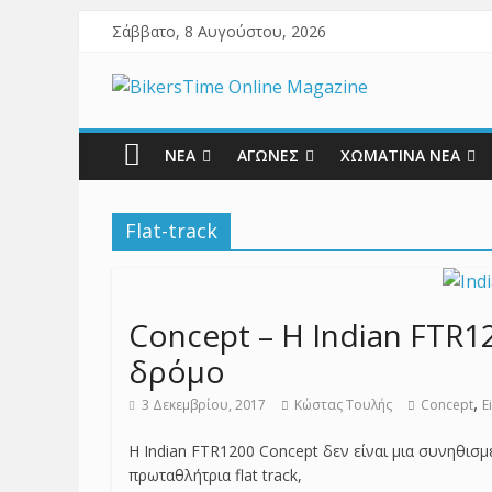
Σάββατο, 8 Αυγούστου, 2026
ΝΕΑ
ΑΓΩΝΕΣ
ΧΩΜΑΤΙΝΑ ΝΕΑ
Flat-track
Concept – Η Indian FTR12
δρόμο
,
3 Δεκεμβρίου, 2017
Κώστας Τουλής
Concept
E
Η Indian FTR1200 Concept δεν είναι μια συνηθισμέ
πρωταθλήτρια flat track,