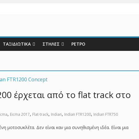
ΤΑΞΙΔΙΩΤΙΚΑ
ΣΤΗΛΕΣ
ΡΕΤΡΟ
00 έρχεται από το flat track στο
,
,
,
,
,
icma
Eicma 2017
Flat-track
Indian
Indian FTR1200
Indian FTR750
νη μοτοσυκλέτα. Δεν είναι καν μια συνηθισμένη ιδέα. Είναι μια