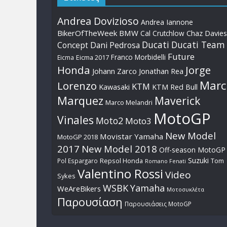
Andrea Dovizioso
Andrea Iannone
BikerOfTheWeek
BMW
Cal Crutchlow
Chaz Davies
Ducati
Ducati Team
Dani Pedrosa
Concept
Future
Franco Morbidelli
Eicma
Eicma 2017
Honda
Jorge
Johann Zarco
Jonathan Rea
Marc
Lorenzo
KTM
Kawasaki
KTM Red Bull
Marquez
Maverick
Marco Melandri
MotoGP
Vinales
Moto2
Moto3
New Model
Movistar Yamaha
MotoGP 2018
2017
New Model 2018
Off-season MotoGP
Suzuki
Pol Espargaro
Repsol Honda
Tom
Romano Fenati
Valentino Rossi
Video
Sykes
WSBK
Yamaha
WeAreBikers
Μοτοσυκλέτα
Παρουσίαση
Παρουσιάσεις MotoGP