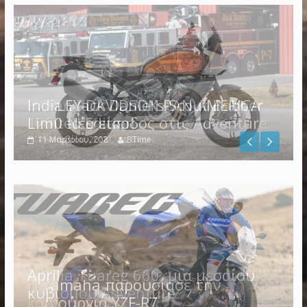
Indian Jack Daniel’s Scout Bobber
Limited Edition
11 Μαρτίου, 2018
BTime
Η Yamaha παρουσίασε την
καινούργια YZF-R7