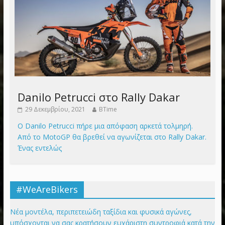
Danilo Petrucci στο Rally Dakar
29 Δεκεμβρίου, 2021
BTime
Ο Danilo Petrucci πήρε μια απόφαση αρκετά τολμηρή.
Από το MotoGP θα βρεθεί να αγωνίζεται στο Rally Dakar.
Ένας εντελώς
#WeAreBikers
Νέα μοντέλα, περιπετειώδη ταξίδια και φυσικά αγώνες,
υπόσχονται να σας κρατήσουν ευχάριστη συντροφιά κατά την