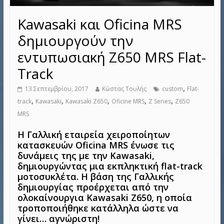
Kawasaki και Oficina MRS
δημιουργούν την
εντυπωσιακή Z650 MRS Flat-
Track
,
13 Σεπτεμβρίου, 2017
Κώστας Τουλής
custom
Flat-
,
,
,
,
,
track
Kawasaki
Kawasaki Z650
Oficine MRS
Z Series
Z650
MRS
Η Γαλλική εταιρεία χειροποίητων
κατασκευών Oficina MRS ένωσε τις
δυνάμεις της με την Kawasaki,
δημιουργώντας μια εκπληκτική flat-track
μοτοσυκλέτα. Η βάση της Γαλλικής
δημιουργίας προέρχεται από την
ολοκαίνουργια Kawasaki Z650, η οποία
τροποποιήθηκε κατάλληλα ώστε να
γίνει… αγνώριστη!