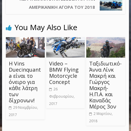
ΑΜΕΡΙΚΆΝΙΚΗ ΑΓΟΡΆ ΤΟΥ 2018
You May Also Like
Η Vins
Video –
Ταξιδιωτικό-
Duecinquant
BMW Flying
Άννα Λίνκ
a είναι το
Motorcycle
Μακρή και
όνειρο για
Concept
Γιώργος
κάθε λάτρη
Μακρή-
26
των
Η.Π.Α. και
Φεβρουαρίου,
δίχρονων!
Καναδάς
2017
Μέρος 3ον
29 Νοεμβρίου,
2 Μαρτίου,
2017
2018