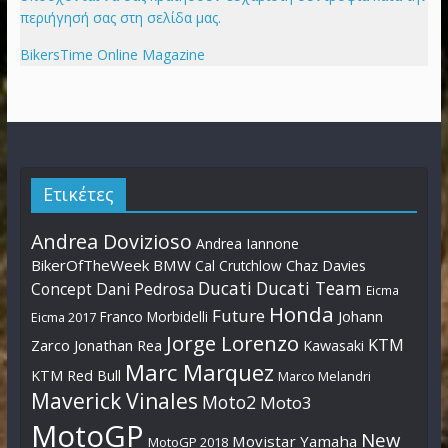
περιήγησή σας στη σελίδα μας.
BikersTime Online Magazine
Ετικέτες
Andrea Dovizioso
Andrea Iannone
BikerOfTheWeek
BMW
Cal Crutchlow
Chaz Davies
Ducati
Ducati Team
Dani Pedrosa
Concept
Eicma
Honda
Future
Johann
Franco Morbidelli
Eicma 2017
Jorge Lorenzo
KTM
Zarco
Jonathan Rea
Kawasaki
Marc Marquez
KTM Red Bull
Marco Melandri
Maverick Vinales
Moto2
Moto3
MotoGP
New
Movistar Yamaha
MotoGP 2018