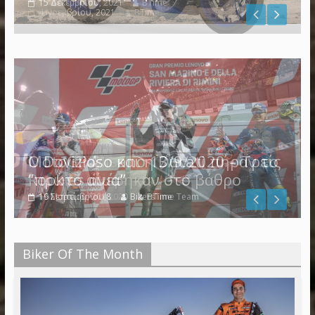
4 Νοεμβρίου, 2021
BTime
Ο Dovizioso και η Ducati πήραν το
“πρώτο αίμα”
19 Μαρτίου, 2018
BikersTime Team
Biker Of The Month