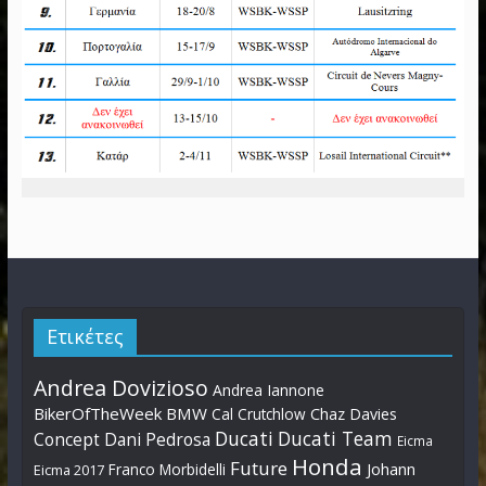
Ετικέτες
Andrea Dovizioso
Andrea Iannone
BikerOfTheWeek
BMW
Cal Crutchlow
Chaz Davies
Ducati
Ducati Team
Dani Pedrosa
Concept
Eicma
Honda
Future
Johann
Franco Morbidelli
Eicma 2017