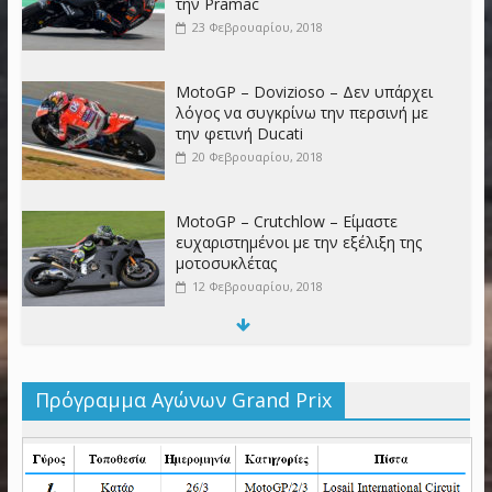
την Pramac
23 Φεβρουαρίου, 2018
MotoGP – Dovizioso – Δεν υπάρχει
λόγος να συγκρίνω την περσινή με
την φετινή Ducati
20 Φεβρουαρίου, 2018
MotoGP – Crutchlow – Είμαστε
ευχαριστημένοι με την εξέλιξη της
μοτοσυκλέτας
12 Φεβρουαρίου, 2018
MotoGP – Stoner – Περίμενα
περισσότερα από τον Jorge
Πρόγραμμα Αγώνων Grand Prix
6 Φεβρουαρίου, 2018
MotoGP – Tech 3 – Η αναζήτηση