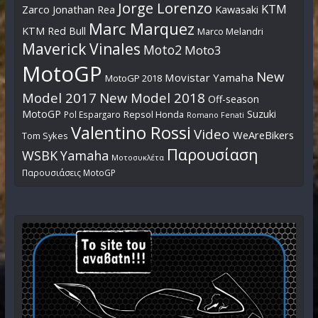
Jorge Lorenzo
KTM
Zarco
Jonathan Rea
Kawasaki
Marc Marquez
KTM Red Bull
Marco Melandri
Maverick Vinales
Moto2
Moto3
MotoGP
New
Movistar Yamaha
MotoGP 2018
Model 2017
New Model 2018
Off-season
MotoGP
Suzuki
Pol Espargaro
Repsol Honda
Romano Fenati
Valentino Rossi
Video
WeAreBikers
Tom Sykes
Παρουσίαση
WSBK
Yamaha
Μοτοσυκλέτα
Παρουσιάσεις MotoGP