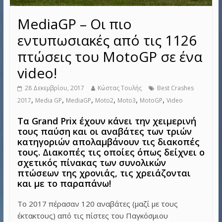
MediaGP – Οι πιο
εντυπωσιακές από τις 1126
πτώσεις του MotoGP σε ένα
video!
28 Δεκεμβρίου, 2017
Κώστας Τουλής
Best Crashes
,
,
,
,
,
,
2017
Media GP
MediaGP
Moto2
Moto3
MotoGP
Video
Τα Grand Prix έχουν κάνει την χειμερινή
τους παύση και οι αναβάτες των τριών
κατηγοριών απολαμβάνουν τις διακοπές
τους. Διακοπές τις οποίες όπως δείχνει ο
σχετικός πίνακας των συνολικών
πτώσεων της χρονιάς, τις χρειάζονται
και με το παραπάνω!
Το 2017 πέρασαν 120 αναβάτες (μαζί με τους
έκτακτους) από τις πίστες του Παγκόσμιου