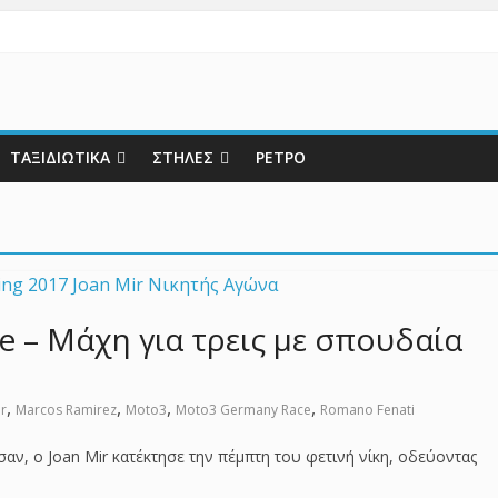
ΤΑΞΙΔΙΩΤΙΚΑ
ΣΤΗΛΕΣ
ΡΕΤΡΟ
e – Μάχη για τρεις με σπουδαία
,
,
,
,
ir
Marcos Ramirez
Moto3
Moto3 Germany Race
Romano Fenati
σαν, ο Joan Mir κατέκτησε την πέμπτη του φετινή νίκη, οδεύοντας