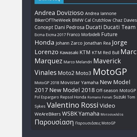
Andrea Dovizioso
Andrea Iannone
BikerOfTheWeek
BMW
Cal Crutchlow
Chaz Davies
Ducati
Ducati Team
Dani Pedrosa
Concept
Future
Franco Morbidelli
Eicma
Eicma 2017
Honda
Jorge
Johann Zarco
Jonathan Rea
Marc
Lorenzo
KTM
Kawasaki
KTM Red Bull
Marquez
Maverick
Marco Melandri
MotoGP
Vinales
Moto2
Moto3
New Model
Movistar Yamaha
MotoGP 2018
2017
New Model 2018
Off-season MotoGP
Suzuki
Pol Espargaro
Repsol Honda
Tom
Romano Fenati
Valentino Rossi
Video
Sykes
WSBK
Yamaha
WeAreBikers
Μοτοσυκλέτα
Παρουσίαση
Παρουσιάσεις MotoGP