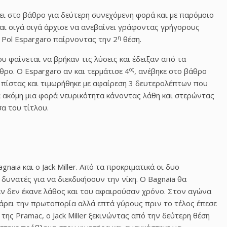
ίνει στο βάθρο για δεύτερη συνεχόμενη φορά και με παρόμοιο
και σιγά σιγά άρχισε να ανεβαίνει γράφοντας γρήγορους
η
 Pol Espargaro παίρνοντας την 2
θέση.
υ φαίνεται να βρήκαν τις λύσεις και έδειξαν από τα
ος
θρο. Ο Espargaro αν και τερμάτισε 4
, ανέβηκε στο βάθρο
ς πίστας και τιμωρήθηκε με αφαίρεση 3 δευτερολέπτων που
ια ακόμη μια φορά νευρικότητα κάνοντας λάθη και στερώντας
α του τίτλου.
naia και ο Jack Miller. Από τα προκριματικά οι δυο
δυνατές για να διεκδικήσουν την νίκη. Ο Bagnaia θα
αν δεν έκανε λάθος και του αφαιρούσαν χρόνο. Στον αγώνα
πάρει την πρωτοπορία αλλά επτά γύρους πριν το τέλος έπεσε
ης Pramac, ο Jack Miller ξεκινώντας από την δεύτερη θέση