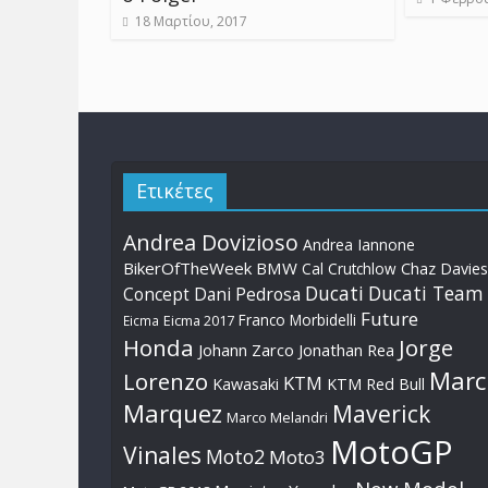
18 Μαρτίου, 2017
Ετικέτες
Andrea Dovizioso
Andrea Iannone
BikerOfTheWeek
BMW
Cal Crutchlow
Chaz Davies
Ducati
Ducati Team
Dani Pedrosa
Concept
Future
Franco Morbidelli
Eicma
Eicma 2017
Honda
Jorge
Johann Zarco
Jonathan Rea
Marc
Lorenzo
KTM
Kawasaki
KTM Red Bull
Marquez
Maverick
Marco Melandri
MotoGP
Vinales
Moto2
Moto3