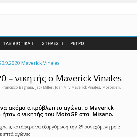
ΤΑΞΙΔΙΩΤΙΚΑ
ΣΤΗΛΕΣ
ΡΕΤΡΟ
 – νικητής ο Maverick Vinales
,
,
,
,
,
,
Francisco Bagnaia
Jack Miller
Joan Mir
Maverick Vinales
Morbidelli
ένα ακόμα απρόβλεπτο αγώνα, ο Maverick
a ήταν ο νικητής του MotoGP στο Misano.
η
agnaia, κατάφερε να εξαργύρωση την 2
συνεχόμενη pole
ε επτά αγώνες.