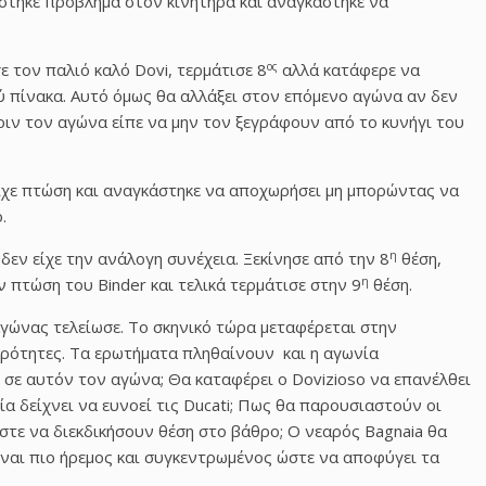
στηκε πρόβλημα στον κινητήρα και αναγκάστηκε να
ος
ε τον παλιό καλό Dovi, τερμάτισε 8
αλλά κατάφερε να
 πίνακα. Αυτό όμως θα αλλάξει στον επόμενο αγώνα αν δεν
ριν τον αγώνα είπε να μην τον ξεγράφουν από το κυνήγι του
 είχε πτώση και αναγκάστηκε να αποχωρήσει μη μπορώντας να
.
η
δεν είχε την ανάλογη συνέχεια. Ξεκίνησε από την 8
θέση,
η
 πτώση του Binder και τελικά τερμάτισε στην 9
θέση.
γώνας τελείωσε. Το σκηνικό τώρα μεταφέρεται στην
ιτερότητες. Τα ερωτήματα πληθαίνουν και η αγωνία
 σε αυτόν τον αγώνα; Θα καταφέρει ο Dovizioso να επανέλθει
ία δείχνει να ευνοεί τις Ducati; Πως θα παρουσιαστούν οι
ώστε να διεκδικήσουν θέση στο βάθρο; Ο νεαρός Bagnaia θα
είναι πιο ήρεμος και συγκεντρωμένος ώστε να αποφύγει τα