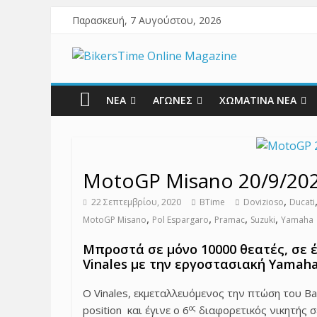
Παρασκευή, 7 Αυγούστου, 2026
ΝΕΑ
ΑΓΩΝΕΣ
ΧΩΜΑΤΙΝΑ ΝΕΑ
MotoGP Misano 20/9/2020
,
22 Σεπτεμβρίου, 2020
BTime
Dovizioso
Ducati
,
,
,
,
MotoGP Misano
Pol Espargaro
Pramac
Suzuki
Yamaha
Μπροστά σε μόνο 10000 θεατές, σε 
Vinales με την εργοστασιακή Yamah
Ο Vinales, εκμεταλλευόμενος την πτώση του B
ος
position και έγινε ο 6
διαφορετικός νικητής σ