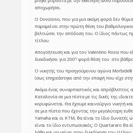
μπήκε μπροστά με την εκκίνηση αλλά παρουσιά
αποχωρήσει.
Ο Dovizioso, που για μια ακόμη φορά δεν θύμισ
παραμείνει στην πρώτη θέση του βαθμολογικού
βελτιώσει την απόδοση του. Ο ίδιος πάντως π
τίτλου.
Απογοήτευση και για τον Valentino Rossi που
η
διεκδικήσει για 200
φορά θέση του στο βάθρο
Ο νικητής του προηγούμενου αγώνα Morbidelli 
ίσως επηρεάστηκε από την επαφή που είχε στην
Ακόμα ένας συναρπαστικός και απρόβλεπτος α
Καταλονία σε μια πίστα με τις δικές της ιδια
κορυφώνεται. Θα έχουμε καινούργιο νικητή και
σε μια πίστα που έχοντας την μεγαλύτερη ευθε
Yamaha και οι KTM, θα είναι το ίδιο δυνατές 
είναι το ίδιο εντυπωσιακός; Ο Quartararo θα 
λάθη και να μείνει στην διεκδίκηση του τίτλου;