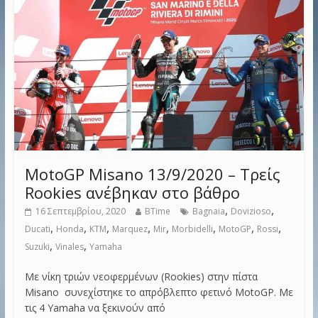
MotoGP Misano 13/9/2020 – Τρείς
Rookies ανέβηκαν στο βάθρο
,
,
16 Σεπτεμβρίου, 2020
BTime
Bagnaia
Dovizioso
,
,
,
,
,
,
,
,
Ducati
Honda
KTM
Marquez
Mir
Morbidelli
MotoGP
Rossi
,
,
Suzuki
Vinales
Yamaha
Με νίκη τριών νεοφερμένων (Rookies) στην πίστα
Misano συνεχίστηκε το απρόβλεπτο φετινό MotoGP. Με
τις 4 Yamaha να ξεκινούν από