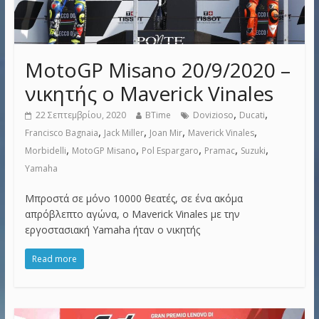
MotoGP Misano 20/9/2020 –
νικητής ο Maverick Vinales
,
,
22 Σεπτεμβρίου, 2020
BTime
Dovizioso
Ducati
,
,
,
,
Francisco Bagnaia
Jack Miller
Joan Mir
Maverick Vinales
,
,
,
,
,
Morbidelli
MotoGP Misano
Pol Espargaro
Pramac
Suzuki
Yamaha
Μπροστά σε μόνο 10000 θεατές, σε ένα ακόμα
απρόβλεπτο αγώνα, ο Maverick Vinales με την
εργοστασιακή Yamaha ήταν ο νικητής
Read more