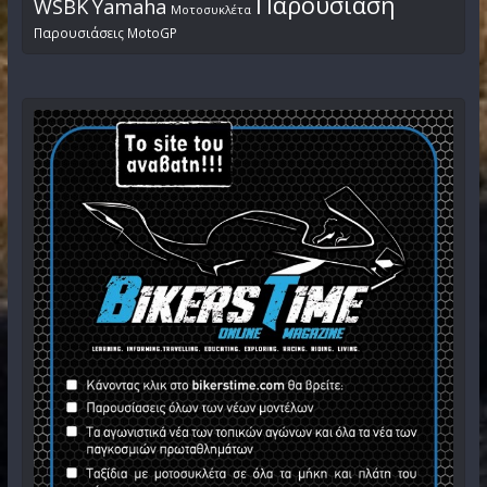
Παρουσίαση
WSBK
Yamaha
Μοτοσυκλέτα
Παρουσιάσεις MotoGP