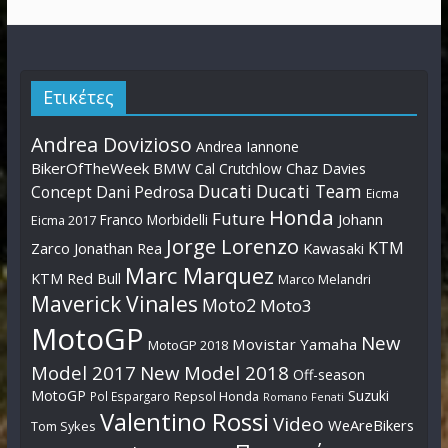
Ετικέτες
Andrea Dovizioso
Andrea Iannone
BikerOfTheWeek
BMW
Cal Crutchlow
Chaz Davies
Ducati
Ducati Team
Dani Pedrosa
Concept
Eicma
Honda
Future
Johann
Franco Morbidelli
Eicma 2017
Jorge Lorenzo
KTM
Zarco
Jonathan Rea
Kawasaki
Marc Marquez
KTM Red Bull
Marco Melandri
Maverick Vinales
Moto2
Moto3
MotoGP
New
Movistar Yamaha
MotoGP 2018
Model 2017
New Model 2018
Off-season
MotoGP
Suzuki
Pol Espargaro
Repsol Honda
Romano Fenati
Valentino Rossi
Video
WeAreBikers
Tom Sykes