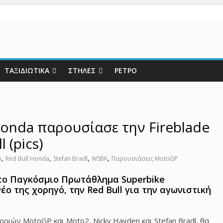
ΤΑΞΙΔΙΩΤΙΚΑ
ΣΤΗΛΕΣ
ΡΕΤΡΟ
nda παρουσίασε την Fireblade
 (pics)
,
,
,
,
n
Red Bull Honda
Stefan Bradl
WSBK
Παρουσιάσεις MotoGP
το Παγκόσμιο Πρωτάθλημα Superbike
ο της χορηγό, την Red Bull για την αγωνιστική
ιών MotoGP και Moto2, Nicky Hayden και Stefan Bradl, θα