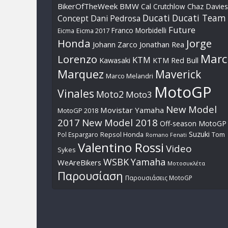
BikerOfTheWeek
BMW
Cal Crutchlow
Chaz Davies
Ducati
Ducati Team
Dani Pedrosa
Concept
Future
Franco Morbidelli
Eicma
Eicma 2017
Honda
Jorge
Johann Zarco
Jonathan Rea
Marc
Lorenzo
KTM
Kawasaki
KTM Red Bull
Marquez
Maverick
Marco Melandri
MotoGP
Vinales
Moto2
Moto3
New Model
Movistar Yamaha
MotoGP 2018
2017
New Model 2018
Off-season MotoGP
Suzuki
Pol Espargaro
Repsol Honda
Tom
Romano Fenati
Valentino Rossi
Video
Sykes
WSBK
Yamaha
WeAreBikers
Μοτοσυκλέτα
Παρουσίαση
Παρουσιάσεις MotoGP