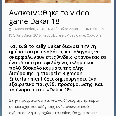
Ανακοινώθηκε το video
game Dakar 18
,
,
14 Ιανουαρίου, 2018
Απόστολος Δημάκης
Dakar
PC
,
,
,
,
,
PS4
Rally Dakar 2018
Redbull
trailer
Video Game
Xbox One
Και ενώ το Rally Dakar διανύει την 7η
ημέρα του με αναβάτες και οδηγούς να
σκαρφαλώνουν στις Άνδεις φτάνοντας σε
ένα ιδιαίτερα αφιλόξενο,σκληρό και
πολύ δύσκολο κομμάτι της όλης
διαδρομής, η εταιρεία Bigmoon
Entertainment έχει δημιουργήσει ένα
εξαιρετικό παιχνίδι προσομοίωσης. Και
το όνομα αυτού «Dakar 18».
Στην πραγματικότητα, για να ζήσεις την εμπειρία
συμμετοχής και οδήγησης ενός αγωνιστικού
οχήματος 2 ή 4 τροχών στο Dakar, θα χρειαστείς