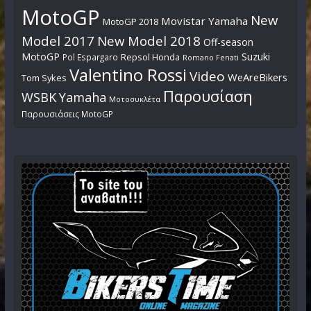
MotoGP
New
Movistar Yamaha
MotoGP 2018
Model 2017
New Model 2018
Off-season
MotoGP
Suzuki
Pol Espargaro
Repsol Honda
Romano Fenati
Valentino Rossi
Video
WeAreBikers
Tom Sykes
Παρουσίαση
WSBK
Yamaha
Μοτοσυκλέτα
Παρουσιάσεις MotoGP