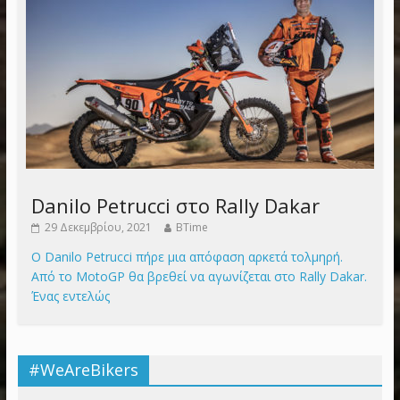
Danilo Petrucci στο Rally Dakar
29 Δεκεμβρίου, 2021
BTime
Ο Danilo Petrucci πήρε μια απόφαση αρκετά τολμηρή.
Από το MotoGP θα βρεθεί να αγωνίζεται στο Rally Dakar.
Ένας εντελώς
#WeAreBikers