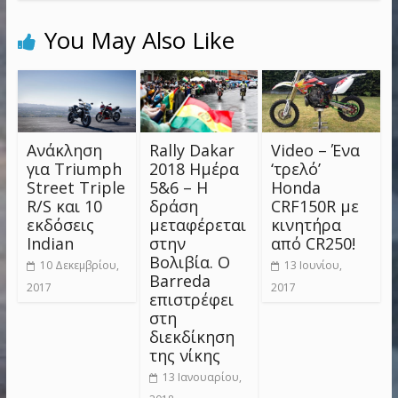
You May Also Like
Ανάκληση
Rally Dakar
Video – Ένα
για Triumph
2018 Ημέρα
‘τρελό’
Street Triple
5&6 – Η
Honda
R/S και 10
δράση
CRF150R με
εκδόσεις
μεταφέρεται
κινητήρα
Indian
στην
από CR250!
Βολιβία. Ο
10 Δεκεμβρίου,
13 Ιουνίου,
Barreda
2017
2017
επιστρέφει
στη
διεκδίκηση
της νίκης
13 Ιανουαρίου,