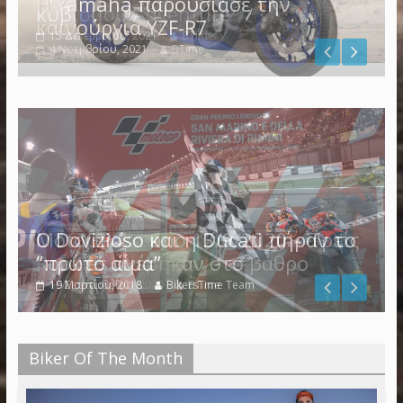
Η Yamaha παρουσίασε την
καινούργια YZF-R7
4 Νοεμβρίου, 2021
BTime
Ο Dovizioso και η Ducati πήραν το
“πρώτο αίμα”
19 Μαρτίου, 2018
BikersTime Team
Biker Of The Month