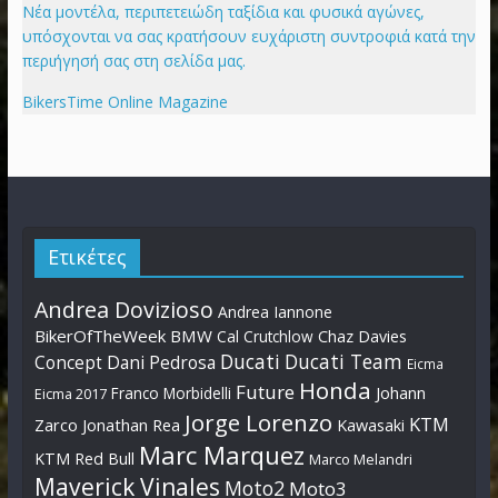
Νέα μοντέλα, περιπετειώδη ταξίδια και φυσικά αγώνες,
υπόσχονται να σας κρατήσουν ευχάριστη συντροφιά κατά την
περιήγησή σας στη σελίδα μας.
BikersTime Online Magazine
Ετικέτες
Andrea Dovizioso
Andrea Iannone
BikerOfTheWeek
BMW
Cal Crutchlow
Chaz Davies
Ducati
Ducati Team
Dani Pedrosa
Concept
Eicma
Honda
Future
Johann
Franco Morbidelli
Eicma 2017
Jorge Lorenzo
KTM
Zarco
Jonathan Rea
Kawasaki
Marc Marquez
KTM Red Bull
Marco Melandri
Maverick Vinales
Moto2
Moto3