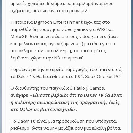
αρκετές χιλιάδες δολάρια, συμπεριλαμβανομένου
οχήματος, μηχανικών, εισιτηρίων κτλ..
Η εταιρεία Bigmoon Entertainment έχοντας στο
παρελθόν δημιουργήσει video games για WRC και
MotoGP, θέλησε να δώσει στους videogamers (ίσως
και μελλοντικούς αγωνιζόμενους!) μια ιδέα για το
πιο σκληρό rally του πλανήτη, το οποίο φέτος
λαμβάνει χώρα στην Νότια Αμερική.
Σύμφωνα με την εταιρεία παραγωγής του παιχνιδιού,
το Dakar 18 θα διατίθεται στο PS4, Xbox One και PC.
Ο διευθυντής του παιχνιδιού Paulo J. Games,
ανέφερε: «
Είμαστε βέβαιοι ότι το Dakar 18 θα είναι
η καλύτερη αναπαράσταση της πραγματικής ζωής
στο Dakar σε βιντεοπαιχνίδι
».
Το Dakar 18 είναι μια προσομοίωση που υπόσχεται
ρεαλισμό, ώστε να μην μοιάζει σαν μια εύκολη βόλτα.