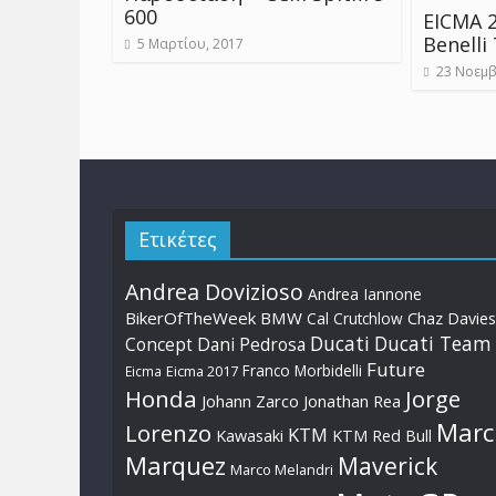
600
EICMA 
Benelli
5 Μαρτίου, 2017
23 Νοεμβ
Ετικέτες
Andrea Dovizioso
Andrea Iannone
BikerOfTheWeek
BMW
Cal Crutchlow
Chaz Davies
Ducati
Ducati Team
Dani Pedrosa
Concept
Future
Franco Morbidelli
Eicma
Eicma 2017
Honda
Jorge
Johann Zarco
Jonathan Rea
Marc
Lorenzo
KTM
Kawasaki
KTM Red Bull
Marquez
Maverick
Marco Melandri