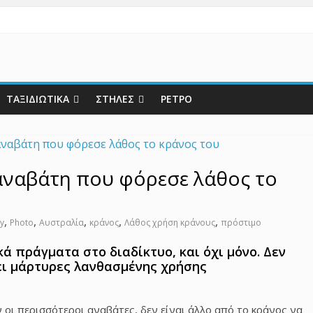
ΤΑΞΙΔΙΩΤΙΚΑ
ΣΤΗΛΕΣ
ΡΕΤΡΟ
αναβάτη που φόρεσε λάθος το
,
,
,
,
,
y
Photo
Αυστραλία
κράνος
Λάθος χρήση κράνους
πρόστιμο
ά πράγματα στο διαδίκτυο, και όχι μόνο. Δεν
νει μάρτυρες λανθασμένης χρήσης
οι περισσότεροι αναβάτες, δεν είναι άλλο από το κράνος να