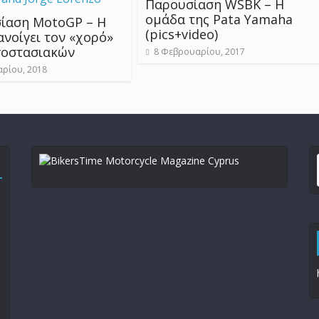
Παρουσίαση WSBK – Η
ομάδα της Pata Yamaha
ίαση MotoGP – Η
(pics+video)
ανοίγει τον «χορό»
γοστασιακών
8 Φεβρουαρίου, 2017
αρίου, 2018