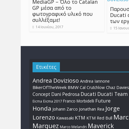
MediaGP – Όλο το Catalan
GP μέσα από το
Παρουσ
φωτογραφικό υλικό που
Ducati 
συλλέξαμε!
των ερ
14 Ιουνίου, 2017
15 Ιανου
Ετικέτες
Andrea Dovizioso
Andrea Iannone
BikerOfTheWeek
BMW
Cal Crutchlow
Chaz Davies
Ducati
Ducati Team
Dani Pedrosa
Concept
Future
Franco Morbidelli
Eicma
Eicma 2017
Honda
Jorge
Johann Zarco
Jonathan Rea
Marc
Lorenzo
KTM
Kawasaki
KTM Red Bull
Marquez
Maverick
Marco Melandri