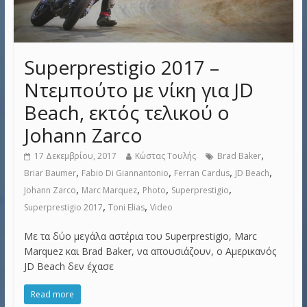
Superprestigio 2017 –
Ντεμπούτο με νίκη για JD
Beach, εκτός τελικού ο
Johann Zarco
,
17 Δεκεμβρίου, 2017
Κώστας Τουλής
Brad Baker
,
,
,
,
Briar Baumer
Fabio Di Giannantonio
Ferran Cardus
JD Beach
,
,
,
,
Johann Zarco
Marc Marquez
Photo
Superprestigio
,
,
Superprestigio 2017
Toni Elias
Video
Με τα δύο μεγάλα αστέρια του Superprestigio, Marc
Marquez και Brad Baker, να απουσιάζουν, ο Αμερικανός
JD Beach δεν έχασε
Read more