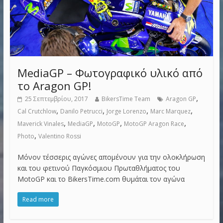
MediaGP – Φωτογραφικό υλικό από
το Aragon GP!
,
25 Σεπτεμβρίου, 2017
BikersTime Team
Aragon GP
,
,
,
,
Cal Crutchlow
Danilo Petrucci
Jorge Lorenzo
Marc Marquez
,
,
,
,
Maverick Vinales
MediaGP
MotoGP
MotoGP Aragon Race
,
Photo
Valentino Rossi
Μόνον τέσσερις αγώνες απομένουν για την ολοκλήρωση
και του φετινού Παγκόσμιου Πρωταθλήματος του
MotoGP και το BikersTime.com θυμάται τον αγώνα
Read more