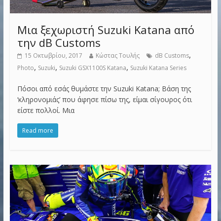
Μια ξεχωριστή Suzuki Katana από
την dB Customs
,
15 Οκτωβρίου, 2017
Κώστας Τουλής
dB Customs
,
,
,
Photo
Suzuki
Suzuki GSX1100S Katana
Suzuki Katana Series
Πόσοι από εσάς θυμάστε την Suzuki Katana; Βάση της
‘κληρονομιάς’ που άφησε πίσω της, είμαι σίγουρος ότι
είστε πολλοί. Μια
Read more