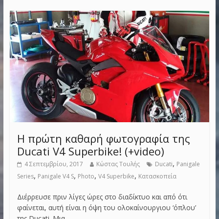
Η πρώτη καθαρή φωτογραφία της
Ducati V4 Superbike! (+video)
,
4 Σεπτεμβρίου, 2017
Κώστας Τουλής
Ducati
Panigale
,
,
,
,
Series
Panigale V4 S
Photo
V4 Superbike
Κατασκοπεία
Διέρρευσε πριν λίγες ώρες στο διαδίκτυο και από ότι
φαίνεται, αυτή είναι η όψη του ολοκαίνουργιου ‘όπλου’
της Ducati. Μια