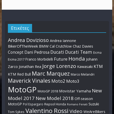
Ετικέτες
Andrea Dovizioso
Andrea Iannone
BikerOfTheWeek
BMW
Cal Crutchlow
Chaz Davies
Ducati
Ducati Team
Dani Pedrosa
Concept
Eicma
Honda
Future
Johann
Franco Morbidelli
Eicma 2017
Jorge Lorenzo
KTM
Zarco
Jonathan Rea
Kawasaki
Marc Marquez
KTM Red Bull
Marco Melandri
Maverick Vinales
Moto2
Moto3
MotoGP
New
Movistar Yamaha
MotoGP 2018
Model 2017
New Model 2018
Off-season
MotoGP
Suzuki
Pol Espargaro
Repsol Honda
Romano Fenati
Valentino Rossi
Video
WeAreBikers
Tom Sykes