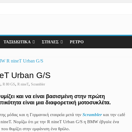
ΤΑΞΙΔΙΩΤΙΚΑ
ΣΤΗΛΕΣ
ΡΕΤΡΟ
eT Urban G/S
,
,
,
r
R 80 GS
R nineT
Scrambler
μίζει και να είναι βασισμένη στην πρώτη
ικότητα είναι μια διαφορετική μοτοσυκλέτα.
 της μόδας και η Γερμανική εταιρεία μετά την
Scrambler
και την café
 nineT. Νομίζω ότι με την R nineT Urban G/S η BMW έβγαλε ένα
που θυμίζει στην εμφάνιση ένα θρύλο.