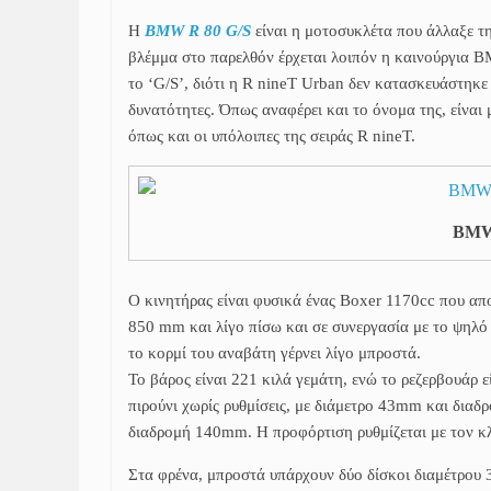
Η
BMW R 80 G/S
είναι η μοτοσυκλέτα που άλλαξε τ
βλέμμα στο παρελθόν έρχεται λοιπόν η καινούργια B
το ‘G/S’, διότι η R nineT Urban δεν κατασκευάστηκε
δυνατότητες. Όπως αναφέρει και το όνομα της, είναι
όπως και οι υπόλοιπες της σειράς R nineT.
BMW 
Ο κινητήρας είναι φυσικά ένας Boxer 1170cc που απο
850 mm και λίγο πίσω και σε συνεργασία με το ψηλό 
το κορμί του αναβάτη γέρνει λίγο μπροστά.
Το βάρος είναι 221 κιλά γεμάτη, ενώ το ρεζερβουάρ ε
πιρούνι χωρίς ρυθμίσεις, με διάμετρο 43mm και δια
διαδρομή 140mm. Η προφόρτιση ρυθμίζεται με τον κ
Στα φρένα, μπροστά υπάρχουν δύο δίσκοι διαμέτρου 