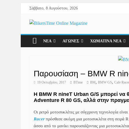
Σάββατο, 8 Αυγούστου, 2026
ΝΕΑ
ΑΓΩΝΕΣ
ΧΩΜΑΤΙΝΑ ΝΕΑ
Παρουσίαση – BMW R nin
,
,
19 Οκτωβρίου, 2017
BTime
BM
BMW GS
Cafe Race
Η BMW R nineT Urban G/S μπορεί να θυ
Adventure R 80 GS, αλλά στην πραγματ
Οι ρετρό μοτοσυκλέτες με σύγχρονη τεχνολογία είναι
Racer
πρόσθεσε ακόμη μια μοτοσυκλέτα στη σειρά R
άσσο από το μανίκι παρουσιάζοντας μια μοτοσυκλέτα 