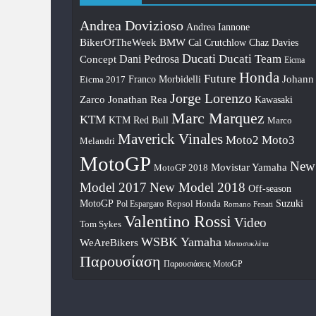
Andrea Dovizioso
Andrea Iannone
BikerOfTheWeek
BMW
Chaz Davies
Cal Crutchlow
Ducati
Ducati Team
Concept
Dani Pedrosa
Eicma
Honda
Future
Johann
Franco Morbidelli
Eicma 2017
Jorge Lorenzo
Zarco
Jonathan Rea
Kawasaki
Marc Marquez
KTM
KTM Red Bull
Marco
Maverick Vinales
Moto2
Moto3
Melandri
MotoGP
New
Movistar Yamaha
MotoGP 2018
Model 2017
New Model 2018
Off-season
Suzuki
MotoGP
Pol Espargaro
Repsol Honda
Romano Fenati
Valentino Rossi
Video
Tom Sykes
WSBK
Yamaha
WeAreBikers
Μοτοσυκλέτα
Παρουσίαση
Παρουσιάσεις MotoGP