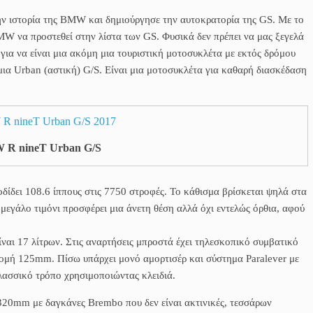
ην ιστορία της BMW και δημιούργησε την αυτοκρατορία της GS. Με το
MW να προστεθεί στην λίστα των GS. Φυσικά δεν πρέπει να μας ξεγελά
 για να είναι μια ακόμη μια τουριστική μοτοσυκλέτα με εκτός δρόμου
 μια Urban (αστική) G/S. Είναι μια μοτοσυκλέτα για καθαρή διασκέδαση
R nineT Urban G/S
δίδει 108.6 ίππους στις 7750 στροφές. Το κάθισμα βρίσκεται ψηλά στα
μεγάλο τιμόνι προσφέρει μια άνετη θέση αλλά όχι εντελώς όρθια, αφού
ίναι 17 λίτρων. Στις αναρτήσεις μπροστά έχει τηλεσκοπικό συμβατικό
δρομή 125mm. Πίσω υπάρχει μονό αμορτισέρ και σύστημα Paralever με
λασσικό τρόπο χρησιμοποιώντας κλειδιά.
320mm με δαγκάνες Brembo που δεν είναι ακτινικές, τεσσάρων