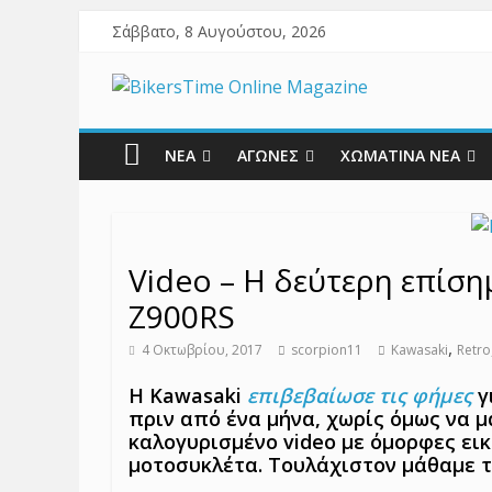
Σάββατο, 8 Αυγούστου, 2026
ΝΕΑ
ΑΓΩΝΕΣ
ΧΩΜΑΤΙΝΑ ΝΕΑ
Video – Η δεύτερη επίση
Z900RS
,
4 Οκτωβρίου, 2017
scorpion11
Kawasaki
Retro
Η Kawasaki
επιβεβαίωσε τις φήμες
γ
πριν από ένα μήνα, χωρίς όμως να μ
καλογυρισμένο video με όμορφες εικ
μοτοσυκλέτα. Τουλάχιστον μάθαμε τ