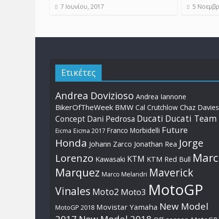
7 Ιουνίου, 2017
5 Νοεμβρ
Ετικέτες
Andrea Dovizioso
Andrea Iannone
BikerOfTheWeek
BMW
Cal Crutchlow
Chaz Davies
Ducati
Ducati Team
Dani Pedrosa
Concept
Future
Franco Morbidelli
Eicma
Eicma 2017
Honda
Jorge
Johann Zarco
Jonathan Rea
Marc
Lorenzo
KTM
Kawasaki
KTM Red Bull
Marquez
Maverick
Marco Melandri
MotoGP
Vinales
Moto2
Moto3
New Model
Movistar Yamaha
MotoGP 2018
2017
New Model 2018