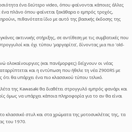
οσιότητα ένα δεύτερο video, όπου φαίνονται κάποιες άλλες
ε ένα πλάνο όπου φαίνεται ξεκάθαρα ο εμπρός τροχός,
ηρούνι, πιθανότατα ίδιο με αυτό της βασικής έκδοσης της
άνες ακτινικής στήριξης, σε αντίθεση με τις συμβατικές που
στρογγυλοί και όχι τύπου ‘μαργαρίτα’, δίνοντας μια πιο ‘old-
ενώ ολοκαίνουργιες (και πανέμορφες) δείχνουν οι νέας
καταρρίπτεται και η εντύπωση που ήθελε τη νέα Z900RS με
ς ότι θα υπάρχει ένα πιο κλασσικού τύπου τελικό.
κλέτα της Kawasaki θα διαθέτει στρογγυλό εμπρός φανάρι και
ρίς όμως να υπάρχει κάποια πληροφορία για το αν θα είναι
ι το κλασσικό στυλ και στα χρώματα της μοτοσυκλέτας της, τα
ας του 1970.