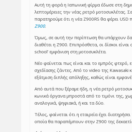
Αυτή τη φορά η Ιαπωνική φίρμα έδωσε στη δημ
λεπτομέρειες την νέας ρετρό μοτοσυκλέτας. Σ
παρατηρούμε ότι η νέα Z900RS θα φέρει USD π
Z900
.
Όμως, σε αυτή την περίπτωση θα υπάρχουν δαγκ
διαθέτει η Z900. Επιπρόσθετα, οι δίσκοι είναι 
school’ εμφάνιση στη μοτοσυκλέτα.
Νέο φαίνεται πως είναι και το εμπρός φτερό, 
σχεδίασης ζάντες. Από το video της Kawasaki 
εξάτμιση διπλής απόληξης, καθώς είναι εμφανέ
Από αυτά που ξέραμε ήδη, η νέα ρετρό μοτοσυ
κωνικά όργανα μπροστά από το τιμόνι της, χω
αναλογικά, ψηφιακά, ή και τα δύο.
Τέλος, φαίνεται ότι η εταιρεία έχει διατηρήσε
οποία θα παραπέμπουν στην Z900 της δεκαετί