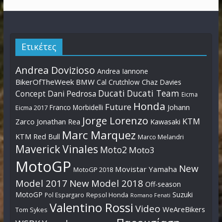
Ετικέτες
Andrea Dovizioso
Andrea Iannone
BikerOfTheWeek
BMW
Cal Crutchlow
Chaz Davies
Ducati
Ducati Team
Dani Pedrosa
Concept
Eicma
Honda
Future
Johann
Franco Morbidelli
Eicma 2017
Jorge Lorenzo
KTM
Zarco
Jonathan Rea
Kawasaki
Marc Marquez
KTM Red Bull
Marco Melandri
Maverick Vinales
Moto2
Moto3
MotoGP
New
Movistar Yamaha
MotoGP 2018
Model 2017
New Model 2018
Off-season
MotoGP
Suzuki
Pol Espargaro
Repsol Honda
Romano Fenati
Valentino Rossi
Video
WeAreBikers
Tom Sykes