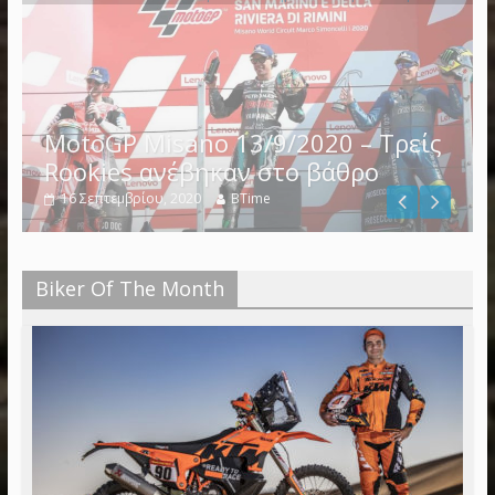
MotoGP Misano 13/9/2020 – Τρείς
Rookies ανέβηκαν στο βάθρο
16 Σεπτεμβρίου, 2020
BTime
Biker Of The Month