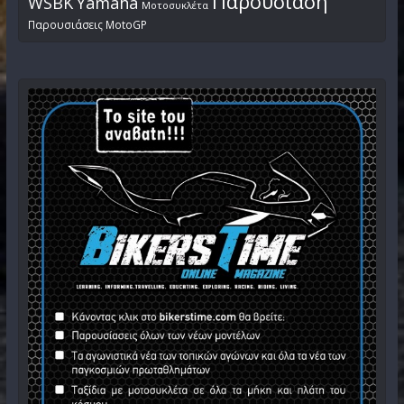
Παρουσίαση
WSBK
Yamaha
Μοτοσυκλέτα
Παρουσιάσεις MotoGP