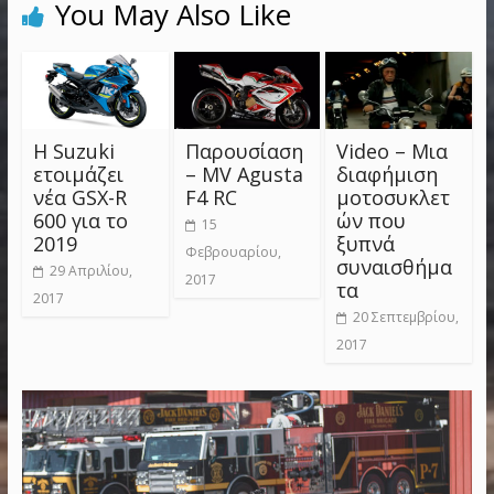
You May Also Like
Η Suzuki
Παρουσίαση
Video – Μια
ετοιμάζει
– MV Agusta
διαφήμιση
νέα GSX-R
F4 RC
μοτοσυκλετ
600 για το
ών που
15
2019
ξυπνά
Φεβρουαρίου,
συναισθήμα
29 Απριλίου,
2017
τα
2017
20 Σεπτεμβρίου,
2017