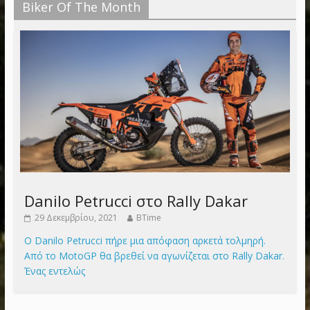
Biker Of The Month
Danilo Petrucci στο Rally Dakar
29 Δεκεμβρίου, 2021
BTime
Ο Danilo Petrucci πήρε μια απόφαση αρκετά τολμηρή.
Από το MotoGP θα βρεθεί να αγωνίζεται στο Rally Dakar.
Ένας εντελώς