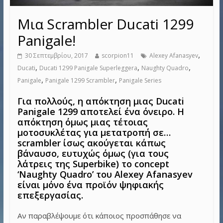
Μια Scrambler Ducati 1299
Panigale!
,
30 Σεπτεμβρίου, 2017
scorpion11
Alexey Afanasyev
,
,
,
Ducati
Ducati 1299 Panigale Superleggera
Naughty Quadro
,
,
Panigale
Panigale 1299 Scrambler
Panigale Series
Για πολλούς, η απόκτηση μιας Ducati
Panigale 1299 αποτελεί ένα όνειρο. Η
απόκτηση όμως μιας τέτοιας
μοτοσυκλέτας για μετατροπή σε…
scrambler ίσως ακούγεται κάπως
βάναυσο, ευτυχώς όμως
(για τους
λάτρεις της Superbike)
το concept
‘Naughty Quadro’ του Alexey Afanasyev
είναι μόνο ένα προϊόν ψηφιακής
επεξεργασίας.
Αν παραβλέψουμε ότι κάποιος προσπάθησε να