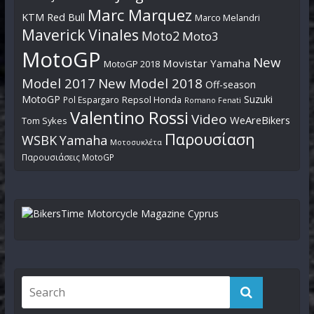
Marc Marquez
KTM Red Bull
Marco Melandri
Maverick Vinales
Moto2
Moto3
MotoGP
New
Movistar Yamaha
MotoGP 2018
Model 2017
New Model 2018
Off-season
MotoGP
Suzuki
Pol Espargaro
Repsol Honda
Romano Fenati
Valentino Rossi
Video
WeAreBikers
Tom Sykes
Παρουσίαση
WSBK
Yamaha
Μοτοσυκλέτα
Παρουσιάσεις MotoGP