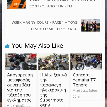
CONTROL ΑΠΌ ΤΗΝ KTM
WSBK MAGNY-COURS – RACE 1 – ΤΟΥΣ
‘ΤΕΛΕΊΩΣΕ’ ΜΕ ΤΊΤΛΟ Ο REA!
You May Also Like
Απαγόρευση
Η Alta ξεκινά
Concept –
μεταφοράς
την
Yamaha T7
συνεπιβάτη
παραγωγή
Tenere
για την
ηλεκτροκίνη
26 Δεκεμβρίου,
πάταξη του
της
2016
εγκλήματος
Supermoto
στην
28 Νοεμβρίου,