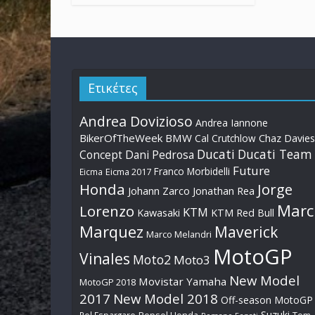
Ετικέτες
Andrea Dovizioso
Andrea Iannone
BikerOfTheWeek
BMW
Cal Crutchlow
Chaz Davies
Ducati
Ducati Team
Dani Pedrosa
Concept
Future
Franco Morbidelli
Eicma
Eicma 2017
Honda
Jorge
Johann Zarco
Jonathan Rea
Marc
Lorenzo
KTM
Kawasaki
KTM Red Bull
Marquez
Maverick
Marco Melandri
MotoGP
Vinales
Moto2
Moto3
New Model
Movistar Yamaha
MotoGP 2018
2017
New Model 2018
Off-season MotoGP
Suzuki