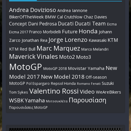
Andrea Dovizioso
Andrea Iannone
BikerOfTheWeek
BMW
Cal Crutchlow
Chaz Davies
Ducati
Ducati Team
Dani Pedrosa
Concept
Eicma
Honda
Future
Johann
Franco Morbidelli
Eicma 2017
Jorge Lorenzo
KTM
Zarco
Jonathan Rea
Kawasaki
Marc Marquez
KTM Red Bull
Marco Melandri
Maverick Vinales
Moto2
Moto3
MotoGP
New
Movistar Yamaha
MotoGP 2018
Model 2017
New Model 2018
Off-season
MotoGP
Suzuki
Pol Espargaro
Repsol Honda
Romano Fenati
Valentino Rossi
Video
WeAreBikers
Tom Sykes
Παρουσίαση
WSBK
Yamaha
Μοτοσυκλέτα
Παρουσιάσεις MotoGP