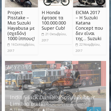
Project
Η Honda
EICMA 2017
Pisstake –
έφτασε τα
– Η Suzuki
Μια Suzuki
100.000.000
Katana
Hayabusa με
Super Cub!
Concept που
(σχεδόν)
δεν είναι
21 Οκτωβρίου,
1000 ίππους!
της… Suzuki
2017
16 Σεπτεμβρίου,
22 Νοεμβρίου,
2017
2017
Indian Jack Daniel’s Scout Bobber
Limited Edition
11 Μαρτίου, 2018
BTime