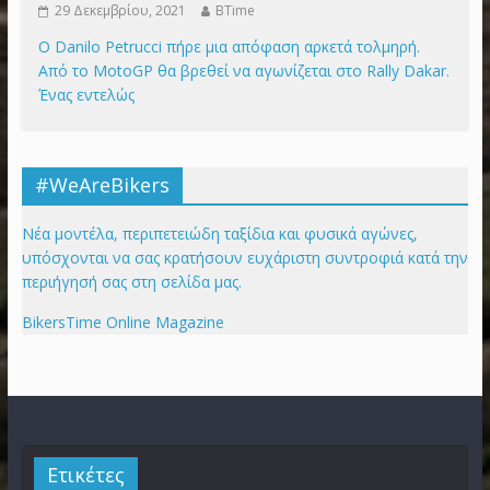
29 Δεκεμβρίου, 2021
BTime
Ο Danilo Petrucci πήρε μια απόφαση αρκετά τολμηρή.
Από το MotoGP θα βρεθεί να αγωνίζεται στο Rally Dakar.
Ένας εντελώς
#WeAreBikers
Νέα μοντέλα, περιπετειώδη ταξίδια και φυσικά αγώνες,
υπόσχονται να σας κρατήσουν ευχάριστη συντροφιά κατά την
περιήγησή σας στη σελίδα μας.
BikersTime Online Magazine
Ετικέτες