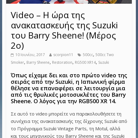
Video – Η ώρα της
ανακατασκευής της Suzuki
του Barry Sheene! (Μέρος
2ο)
,
10 Ιουνίου, 2017
scorpion11
500cc
500cc Two
,
,
,
,
Smoker
Barry Sheene
Restoration
RG500 XR14
Suzuki
Όπως είχαμε δει και στο πρώτο video της
σειράς από την Suzuki, η Ιαπωνική φίρμα
θέλησε να επαναφέρει σε λειτουργία μια
από τις θρυλικές μοτοσυκλέτες του Barry
Sheene. Ο λόγος για την RGB500 XR 14.
Σε αυτό το video μπορείτε να παρακολουθήσετε τη
συνέχεια της ανακατασκευής της δίχρονης Suzuki από
το Πρόγραμμα Suzuki Vintage Parts, τη Motul, αλλά
και τους μηχανικούς του Barry Sheene και της Suzuki