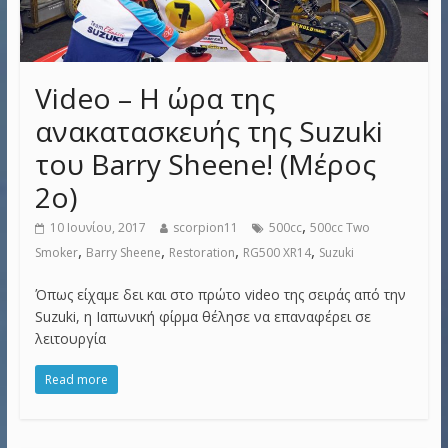
Video – Η ώρα της
ανακατασκευής της Suzuki
του Barry Sheene! (Μέρος
2ο)
,
10 Ιουνίου, 2017
scorpion11
500cc
500cc Two
,
,
,
,
Smoker
Barry Sheene
Restoration
RG500 XR14
Suzuki
Όπως είχαμε δει και στο πρώτο video της σειράς από την
Suzuki, η Ιαπωνική φίρμα θέλησε να επαναφέρει σε
λειτουργία
Read more