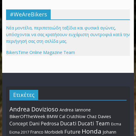
#WeAreBikers
Νέα μοντέλα, περιπετειώδη ταξίδια και φυσικά αγώνες,
υπόσχονται να σας κρατήσουν ευχάριστη συντροφιά κατά την
περιήγησή σας στη σελίδα μας.
BikersTime Online Magazine Team
Ετικέτες
Andrea Dovizioso
Andrea Iannone
BikerOfTheWeek
BMW
Cal Crutchlow
Chaz Davies
Ducati
Ducati Team
Dani Pedrosa
Concept
Eicma
Honda
Future
Johann
Franco Morbidelli
Eicma 2017