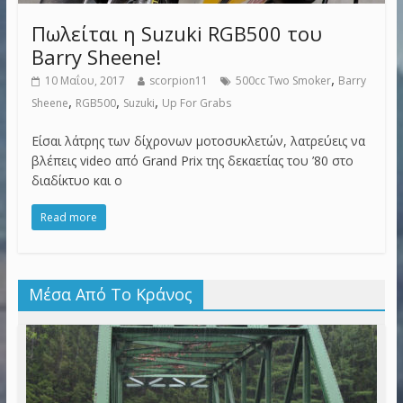
Πωλείται η Suzuki RGB500 του
Barry Sheene!
,
10 Μαΐου, 2017
scorpion11
500cc Two Smoker
Barry
,
,
,
Sheene
RGB500
Suzuki
Up For Grabs
Είσαι λάτρης των δίχρονων μοτοσυκλετών, λατρεύεις να
βλέπεις video από Grand Prix της δεκαετίας του ’80 στο
διαδίκτυο και ο
Read more
Μέσα Από Το Κράνος