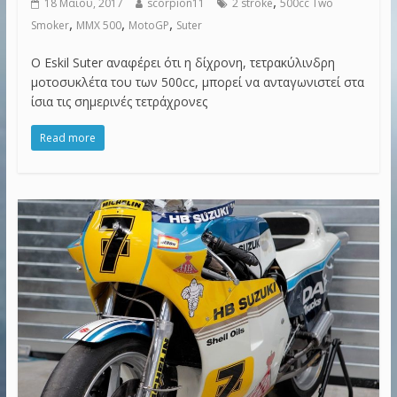
,
18 Μαΐου, 2017
scorpion11
2 stroke
500cc Two
,
,
,
Smoker
MMX 500
MotoGP
Suter
Ο Eskil Suter αναφέρει ότι η δίχρονη, τετρακύλινδρη
μοτοσυκλέτα του των 500cc, μπορεί να ανταγωνιστεί στα
ίσια τις σημερινές τετράχρονες
Read more