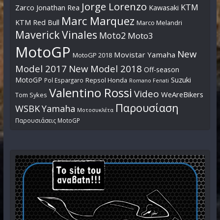
Jorge Lorenzo
KTM
Zarco
Jonathan Rea
Kawasaki
Marc Marquez
KTM Red Bull
Marco Melandri
Maverick Vinales
Moto2
Moto3
MotoGP
New
Movistar Yamaha
MotoGP 2018
Model 2017
New Model 2018
Off-season
MotoGP
Suzuki
Pol Espargaro
Repsol Honda
Romano Fenati
Valentino Rossi
Video
WeAreBikers
Tom Sykes
Παρουσίαση
WSBK
Yamaha
Μοτοσυκλέτα
Παρουσιάσεις MotoGP