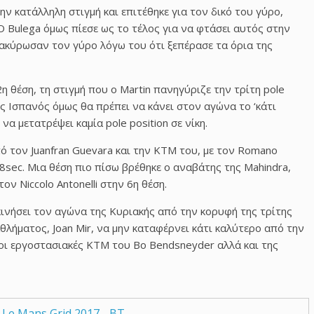
ην κατάλληλη στιγμή και επιτέθηκε για τον δικό του γύρο,
Ο Bulega όμως πίεσε ως το τέλος για να φτάσει αυτός στην
 ακύρωσαν τον γύρο λόγω του ότι ξεπέρασε τα όρια της
2η θέση, τη στιγμή που ο Martin πανηγύριζε την τρίτη pole
ός Ισπανός όμως θα πρέπει να κάνει στον αγώνα το ‘κάτι
α μετατρέψει καμία pole position σε νίκη.
ό τον Juanfran Guevara και την KTM του, με τον Romano
38sec. Μια θέση πιο πίσω βρέθηκε ο αναβάτης της Mahindra,
ον Niccolo Antonelli στην 6η θέση.
κινήσει τον αγώνα της Κυριακής από την κορυφή της τρίτης
λήματος, Joan Mir, να μην καταφέρνει κάτι καλύτερο από την
οι εργοστασιακές KTM του Bo Bendsneyder αλλά και της