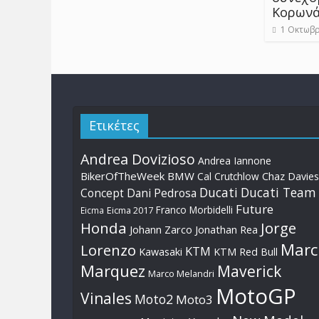
Κορωνά
1 Οκτωβρ
Ετικέτες
Andrea Dovizioso
Andrea Iannone
BikerOfTheWeek
BMW
Cal Crutchlow
Chaz Davies
Ducati
Ducati Team
Dani Pedrosa
Concept
Future
Franco Morbidelli
Eicma
Eicma 2017
Honda
Jorge
Johann Zarco
Jonathan Rea
Marc
Lorenzo
KTM
Kawasaki
KTM Red Bull
Marquez
Maverick
Marco Melandri
MotoGP
Vinales
Moto2
Moto3