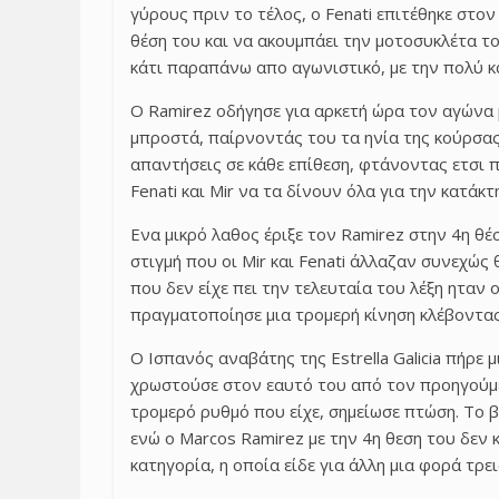
γύρους πριν το τέλος, ο Fenati επιτέθηκε στο
θέση του και να ακουμπάει την μοτοσυκλέτα τ
κάτι παραπάνω απο αγωνιστικό, με την πολύ κ
Ο Ramirez οδήγησε για αρκετή ώρα τον αγώνα 
μπροστά, παίρνοντάς του τα ηνία της κούρσας
απαντήσεις σε κάθε επίθεση, φτάνοντας ετσι π
Fenati και Mir να τα δίνουν όλα για την κατάκτ
Ενα μικρό λαθος έριξε τον Ramirez στην 4η θέσ
στιγμή που οι Mir και Fenati άλλαζαν συνεχώς 
που δεν είχε πει την τελευταία του λέξη ηταν
πραγματοποίησε μια τρομερή κίνηση κλέβοντας
Ο Ισπανός αναβάτης της Estrella Galicia πήρε 
χρωστούσε στον εαυτό του από τον προηγούμε
τρομερό ρυθμό που είχε, σημείωσε πτώση. Το 
ενώ ο Marcos Ramirez με την 4η θεση του δεν
κατηγορία, η οποία είδε για άλλη μια φορά τρε