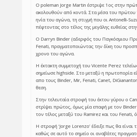
Ο poleman Jorge Martin έστριψε 1ος στην πρώτ
ακολουθούν από κοντά. Στα μέσα του πρώτου γ
ηνία του αγώνα, τη στιγμή που οι Antonelli-Su
πέφτοντας στο τέλος της μεγάλης ευθείας στη
Ο Darryn Binder (αδερφός του Παγκόσμιου Πρ
Fenati, πραγματοποιώντας την δίκη του προσ
χρονο του αγώνα.
Η έκτακτη συμμετοχή του Vicente Perez τελείω
σημείωσε highside. Στο μεταξύ η πρωτοπορία εί
απο τους Binder, Mir, Fenati, Canet, DiGiananto
θεση.
Στην τελευταία στροφή του έκτου γύρου ο Can
στρίψει πρώτος, όμως μία επαφή με τον Binder
τον τέλος μεταξύ του Ramirez και του Fenati, 
Η στροφή ‘Jorge Lorenzo’ έδειξε πως θα είναι
καθώς σε αυτό το σημείο οι αναβάτες πραγματο