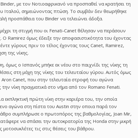
ν Binder, με τον Νοτιοαφρικανό να προσπαθεί να κρατήσει τη
ου Ιταλού, σημειώνοντας πτώση. Το συμβάν δεν θεωρήθηκε
αλή προσπάθεια του Binder να τελειώνει άδοξα.
μέχρι τη στιγμή που οι Fenati-Canet θέλησαν να περάσουν
. Ο Ramirez όμως έδειξε την αποφασιστικότητα του έχοντας
έντε γύρους πριν το τέλος έχοντας τους Canet, Ramirez,
ηση της νίκης.
η, όμως ο Ισπανός μπήκε εκ νέου στο παιχνίδι της νίκης τη
θέσεις στη μάχη της νίκης του τελευταίου γύρου. Αυτός όμως
 ο Aron Canet, που στην τελευταία στροφή του αγώνα
 την νίκη πραγματικά στο νήμα από τον Romano Fenati.
μια εκπληκτική πρώτη νίκη στην καριέρα του, την οποία
νο αγώνα στη πίστα του Austin στην οποια παρά τον
βάθρο συμπλήρωσε ο πρωτοπόρος της βαθμολογίας, Joan Mir,
 κατάφερε να σπάσει την αυτοκρατορία της Honda στην μικρή
ις μοτοσυκλέτες τις στις θέσεις του βάθρου.