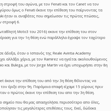
η στροφή του αγώνα, με τον Fenati και τον Canet να τον
ύρου όμως ο Fenati έκανε την επίθεση του παίρνοντας τα
zuki ήταν οι αναβάτες που σημείωσαν τις πρώτες πτώσεις,
ν στροφή 6.
ωταθλητή Moto3 του 2016) εκανε την επίθεση του στον
πέραση για την 1η θέση ενώ παράλληλα έγραψε τον ταχύτερο
σε άδοξα, όταν ο Ισπανός της Reale Avintia Academy
χει αλλάξει χέρια, με τον Ramirez να ηγείται ακολουθούμενος
nio και Bulega, με τον Jorge Martin να έχει υποχωρήσει στην 8η
et έκανε την επίθεση του από την 3η θέση θέλοντας να
 τον έριξε στην 9η. Παρόμοια επαφή είχαμε 15 γύρους πριν
όταν ο πρώτος έκανε την επίθεση του απο την 3η θέση.
 το σημείο που θα μας απασχολήσει περισσότερο απο όλες,
ποίησαν τις μεγαλύτερες επιθέσεις τους. Εκεί, δώδεκα