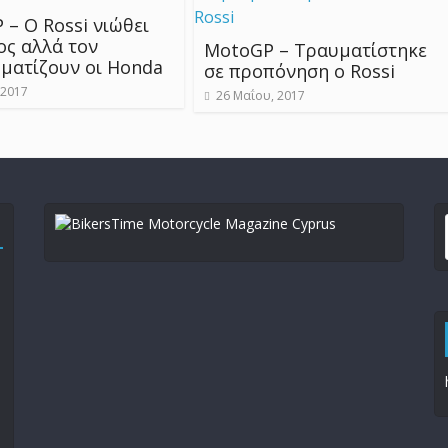
– Ο Rossi νιώθει
ος αλλά τον
MotoGP – Τραυματίστηκε
ματίζουν οι Honda
σε προπόνηση ο Rossi
 2017
26 Μαΐου, 2017