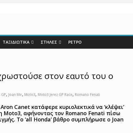
ΤΑΞΙΔΙΩΤΙΚΑ
ΣΤΗΛΕΣ
ΡΕΤΡΟ
 χρωστούσε στον εαυτό του ο
,
,
,
,
z GP
Joan Mir
Moto3
Moto3 Jerez GP Race
Romano Fenati
 Aron Canet κατάφερε κυριολεκτικά να ‘κλέψει’
τη Moto3, αφήνοντας τον Romano Fenati πίσω
ιγμής. Το ‘all Honda’ βάθρο συμπλήρωσε ο Joan