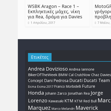
WSBK Aragon – Race 1 –
MotoGP 
Εκπληκτικές μάχες, νίκη
γρήγορ
για Rea, δράμα για Davies
προβλη
1 Απριλίου, 2017
7 Μαΐου,
Ετικέτες
Andrea Dovizioso
Andrea Iannone
BikerOfTheWeek
BMW
Cal Crutchlow
Chaz Davies
Ducati
Ducati Team
Dani Pedrosa
Concept
Future
Franco Morbidelli
Eicma
Eicma 2017
Honda
Jorge
Johann Zarco
Jonathan Rea
Marc
Lorenzo
KTM
Kawasaki
KTM Red Bull
Marquez
Maverick
Marco Melandri