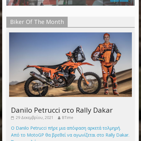
Biker Of The Month
Danilo Petrucci στο Rally Dakar
29 Δεκεμβρίου, 2021
BTime
Ο Danilo Petrucci πήρε μια απόφαση αρκετά τολμηρή.
Από το MotoGP θα βρεθεί να αγωνίζεται στο Rally Dakar.