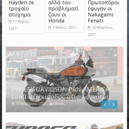
Hayden σε
αλλά τον
Πρωτοπόροι
τροχαίο
προβληματί
έφυγαν οι
ατύχημα
ζουν οι
Nakagami-
Honda
Fenati
17 Μαΐου,
7 Μαΐου, 2017
20 Μαρτίου,
2017
2017
HARLEY DAVIDSON PAN AMERICA
Indian Jack Daniel’s Scout Bobber
1250 Νέα είσοδος στις Adventure
Limited Edition
4 Νοεμβρίου, 2021
11 Μαρτίου, 2018
BTime
BTime