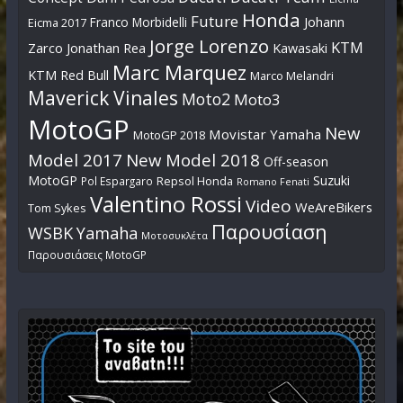
Honda
Future
Johann
Franco Morbidelli
Eicma 2017
Jorge Lorenzo
KTM
Zarco
Jonathan Rea
Kawasaki
Marc Marquez
KTM Red Bull
Marco Melandri
Maverick Vinales
Moto2
Moto3
MotoGP
New
Movistar Yamaha
MotoGP 2018
Model 2017
New Model 2018
Off-season
MotoGP
Suzuki
Pol Espargaro
Repsol Honda
Romano Fenati
Valentino Rossi
Video
WeAreBikers
Tom Sykes
Παρουσίαση
WSBK
Yamaha
Μοτοσυκλέτα
Παρουσιάσεις MotoGP