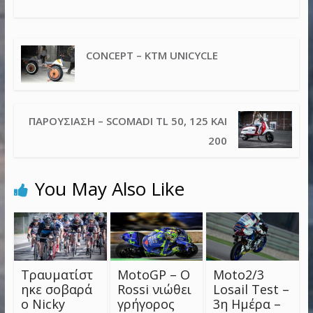
CONCEPT – KTM UNICYCLE
ΠΑΡΟΥΣΊΑΣΗ – SCOMADI TL 50, 125 ΚΑΙ
200
You May Also Like
Τραυματίστ
MotoGP – Ο
Moto2/3
ηκε σοβαρά
Rossi νιώθει
Losail Test –
ο Nicky
γρήγορος
3η Ημέρα –