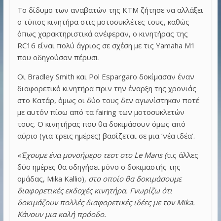
Το δίδυμο των αναβατών της KTM ζήτησε να αλλάξει
ο τύπος κινητήρα στις μοτοσυκλέτες τους, καθώς
όπως χαρακτηριστικά ανέφεραν, ο κινητήρας της
RC16 είναι πολύ άγριος σε σχέση με τις Yamaha M1
που οδηγούσαν πέρυσι.
Οι Bradley Smith και Pol Espargaro δοκίμασαν έναν
διαφορετικό κινητήρα πριν την έναρξη της χρονιάς
στο Κατάρ, όμως οι δύο τους δεν αγωνίστηκαν ποτέ
με αυτόν πίσω από τα fairing των μοτοσυκλετών
τους. Ο κινητήρας που θα δοκιμάσουν όμως από
αύριο (για τρεις ημέρες) βασίζεται σε μια ‘νέα ιδέα’.
«
Έχουμε ένα μονοήμερο τεστ στο Le Mans (
τις άλλες
δύο ημέρες θα οδηγήσει μόνο ο δοκιμαστής της
ομάδας, Mika Kallio),
στο οποίο θα δοκιμάσουμε
διαφορετικές εκδοχές κινητήρα. Γνωρίζω ότι
δοκιμάζουν πολλές διαφορετικές ιδέες με τον Mika.
Κάνουν μια καλή πρόοδο.