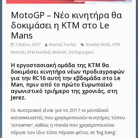
MotoGP – Νέο κινητήρα θα
δοκιμάσει η KTM στο Le
Mans
,
2 Μαΐου, 2017
Κώστας Τουλής
Bradley Smith
KTM
,
,
,
MotoGP
KTM Red Bull
MotoGP
Pol Espargaro
Η εργοστασιακή ομάδα της KTM θα
δοκιμάσει κινητήρα νέων προδιαγραφών
για την RC16 αυτή την εβδομάδα στο Le
Man, πριν από το πρώτο Ευρωπαϊκό
αγωνιστικό τριήμερο της χρονιάς, στη
Jerez.
Οι Αυστριακοί είναι για το 2017 οι μοναδικοί
κατασκευαστές που χρησιμοποιούν κινητήρες τύπου
‘screamer’, καθώς η Honda που χρησιμοποιούσε
πέρυσι τον ίδιο τύπο πέρασε φέτος σε ‘big bang’.