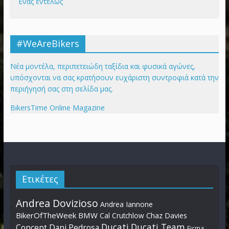
Ένας εντελώς
#WeAreBikers
Νέα μοντέλα, περιπετειώδη ταξίδια και φυσικά αγώνες,
υπόσχονται να σας κρατήσουν ευχάριστη συντροφιά κατά την
περιήγησή σας στη σελίδα μας.
BikersTime Online Magazine
Ετικέτες
Andrea Dovizioso
Andrea Iannone
BikerOfTheWeek
BMW
Cal Crutchlow
Chaz Davies
Ducati
Ducati Team
Dani Pedrosa
Concept
Eicma