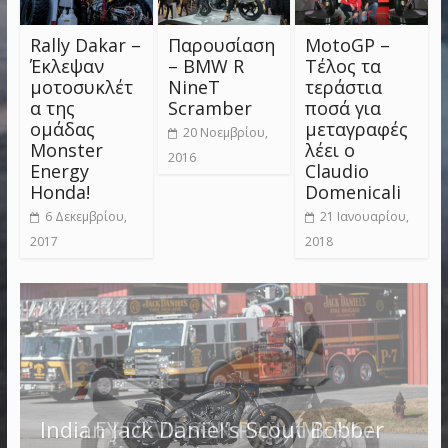
Rally Dakar –
Παρουσίαση
MotoGP –
Έκλεψαν
– BMW R
Τέλος τα
μοτοσυκλέτ
NineT
τεράστια
α της
Scramber
ποσά για
ομάδας
μεταγραφές
20 Νοεμβρίου,
Monster
λέει ο
2016
Energy
Claudio
Honda!
Domenicali
6 Δεκεμβρίου,
21 Ιανουαρίου,
2017
2018
Indian Jack Daniel’s Scout Bobber