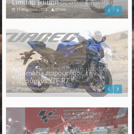
Limited Edition
11 Μαρτίου, 2018
BTime
Η Yamaha παρουσίασε την
καινούργια YZF-R7
4 Νοεμβρίου, 2021
BTime