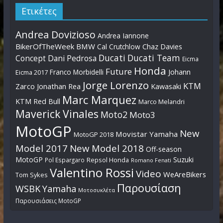
Ετικέτες
Andrea Dovizioso
Andrea Iannone
BikerOfTheWeek
BMW
Cal Crutchlow
Chaz Davies
Ducati
Ducati Team
Dani Pedrosa
Concept
Eicma
Honda
Future
Johann
Franco Morbidelli
Eicma 2017
Jorge Lorenzo
KTM
Zarco
Jonathan Rea
Kawasaki
Marc Marquez
KTM Red Bull
Marco Melandri
Maverick Vinales
Moto2
Moto3
MotoGP
New
Movistar Yamaha
MotoGP 2018
Model 2017
New Model 2018
Off-season
MotoGP
Suzuki
Pol Espargaro
Repsol Honda
Romano Fenati
Valentino Rossi
Video
WeAreBikers
Tom Sykes
Παρουσίαση
WSBK
Yamaha
Μοτοσυκλέτα
Παρουσιάσεις MotoGP