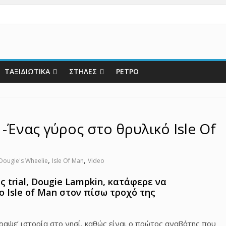
ΤΑΞΙΔΙΩΤΙΚΑ
ΣΤΗΛΕΣ
ΡΕΤΡΟ
 -Ένας γύρος στο θρυλικό Isle Of
,
,
Dougie's Wheelie
Isle Of Man
Video
trial, Dougie Lampkin, κατάφερε να
 Isle of Man στον πίσω τροχό της
αψε’ ιστορία στο νησί, καθώς είναι ο πρώτος αναβάτης που