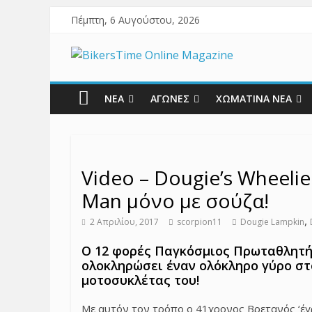
Πέμπτη, 6 Αυγούστου, 2026
ΝΕΑ
ΑΓΩΝΕΣ
ΧΩΜΑΤΙΝΑ ΝΕΑ
Video – Dougie’s Wheelie
Man μόνο με σούζα!
,
2 Απριλίου, 2017
scorpion11
Dougie Lampkin
Ο 12 φορές Παγκόσμιος Πρωταθλητής 
ολοκληρώσει έναν ολόκληρο γύρο στο
μοτοσυκλέτας του!
Με αυτόν τον τρόπο ο 41χρονος Βρετανός ‘έγρ