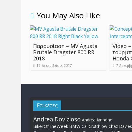
You May Also Like
Παρουσίαση – MV Agusta
Video –
Brutale Dragster 800 RR
τουρμπ
2018
Honda 
17 Δεκεμβρίου, 2017
7 Δεκεμβ
Ετικέτες
Andrea Dovizioso
Andrea Iannone
BikerOfTheWeek
BMW
Cal Crutchlow
Chaz Davies