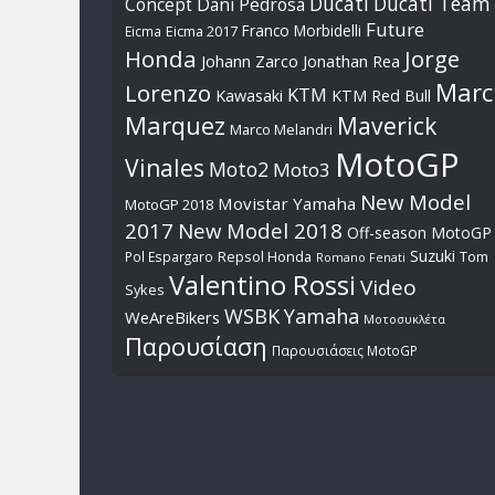
Ducati
Ducati Team
Dani Pedrosa
Concept
Future
Franco Morbidelli
Eicma
Eicma 2017
Honda
Jorge
Johann Zarco
Jonathan Rea
Marc
Lorenzo
KTM
Kawasaki
KTM Red Bull
Marquez
Maverick
Marco Melandri
MotoGP
Vinales
Moto2
Moto3
New Model
Movistar Yamaha
MotoGP 2018
2017
New Model 2018
Off-season MotoGP
Suzuki
Pol Espargaro
Repsol Honda
Tom
Romano Fenati
Valentino Rossi
Video
Sykes
WSBK
Yamaha
WeAreBikers
Μοτοσυκλέτα
Παρουσίαση
Παρουσιάσεις MotoGP