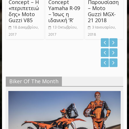
Concept – Η
Concept
Παρουσίαση
«περιπετειώ
Yamaha R-09
– Moto
δης» Moto
– Ίσως η
Guzzi MGX-
Guzzi V85
ιδανική ‘R’
21 2018
18 Δεκεμβρίου,
13 Οκτωβρίου,
3 Ιανουαρίου,
2017
2017
2018
Biker Of The Month