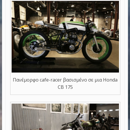
Πανέμορφο cafe-racer βασισμένο σε μια Honda
CB 175