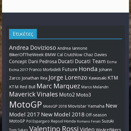
Ετικέτες
Andrea Dovizioso
Andrea Iannone
BikerOfTheWeek
BMW
Cal Crutchlow
Chaz Davies
Ducati
Ducati Team
Dani Pedrosa
Concept
Eicma
Honda
Future
Johann
Franco Morbidelli
Eicma 2017
Jorge Lorenzo
KTM
Zarco
Jonathan Rea
Kawasaki
Marc Marquez
KTM Red Bull
Marco Melandri
Maverick Vinales
Moto2
Moto3
MotoGP
New
Movistar Yamaha
MotoGP 2018
Model 2017
New Model 2018
Off-season
MotoGP
Suzuki
Pol Espargaro
Repsol Honda
Romano Fenati
Valentino Rossi
Video
WeAreBikers
Tom Sykes