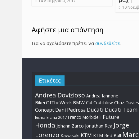
14 Δεκεμβρίου, 2017
10 Νοεμβ
Αφήστε μια απάντηση
Για να σχολιάσετε πρέπει να
συνδεθείτε
.
Ετικέτες
Andrea Dovizioso
Andrea Iannone
BikerOfTheWeek
BMW
Cal Crutchlow
Chaz Davies
Ducati
Ducati Team
Dani Pedrosa
Concept
Future
Franco Morbidelli
Eicma
Eicma 2017
Honda
Jorge
Johann Zarco
Jonathan Rea
Marc
Lorenzo
KTM
Kawasaki
KTM Red Bull