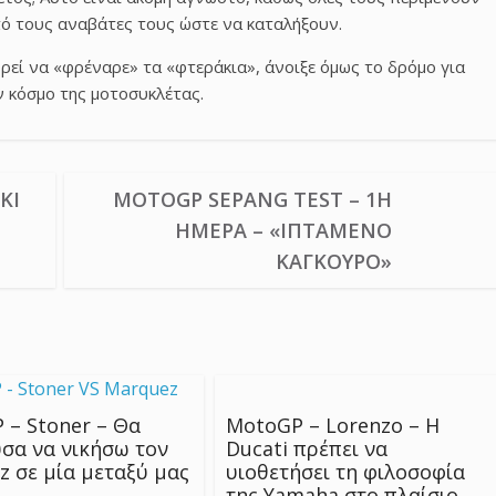
πό τους αναβάτες τους ώστε να καταλήξουν.
ορεί να «φρέναρε» τα «φτεράκια», άνοιξε όμως το δρόμο για
ν κόσμο της μοτοσυκλέτας.
KI
MOTOGP SEPANG TEST – 1Η
ΗΜΈΡΑ – «ΙΠΤΆΜΕΝΟ
ΚΑΓΚΟΥΡΌ»
 – Stoner – Θα
MotoGP – Lorenzo – Η
σα να νικήσω τον
Ducati πρέπει να
z σε μία μεταξύ μας
υιοθετήσει τη φιλοσοφία
της Yamaha στο πλαίσιο