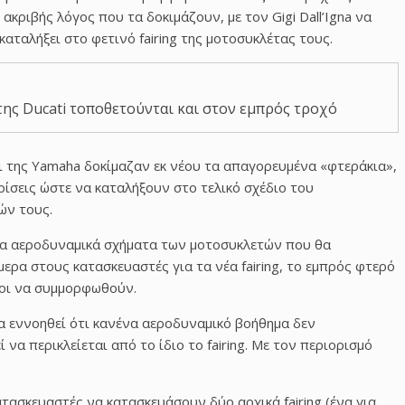
 ακριβής λόγος που τα δοκιμάζουν, με τον Gigi Dall’Igna να
καταλήξει στο φετινό fairing της μοτοσυκλέτας τους.
της Ducati τοποθετούνται και στον εμπρός τροχό
και της Yamaha δοκίμαζαν εκ νέου τα απαγορευμένα «φτεράκια»,
ίσεις ώστε να καταλήξουν στο τελικό σχέδιο του
ών τους.
τα αεροδυναμικά σχήματα των μοτοσυκλετών που θα
ρα στους κατασκευαστές για τα νέα fairing, το εμπρός φτερό
λοι να συμμορφωθούν.
α εννοηθεί ότι κανένα αεροδυναμικό βοήθημα δεν
 να περικλείεται από το ίδιο το fairing. Με τον περιορισμό
τασκευαστές να κατασκευάσουν δύο αρχικά fairing (ένα για