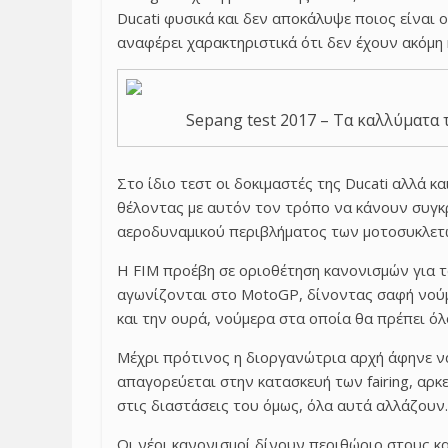
Ducati φυσικά και δεν αποκάλυψε ποιος είναι ο
αναφέρει χαρακτηριστικά ότι δεν έχουν ακόμη 
Sepang test 2017 – Τα καλλύματα 
Στο ίδιο τεστ οι δοκιμαστές της Ducati αλλά 
θέλοντας με αυτόν τον τρόπο να κάνουν συγκρ
αεροδυναμικού περιβλήματος των μοτοσυκλετ
Η FIM προέβη σε οριοθέτηση κανονισμών για 
αγωνίζονται στο MotoGP, δίνοντας σαφή νούμε
και την ουρά, νούμερα στα οποία θα πρέπει ό
Μέχρι πρότινος η διοργανώτρια αρχή άφηνε ν
απαγορεύεται στην κατασκευή των fairing, αρκεί
στις διαστάσεις του όμως, όλα αυτά αλλάζουν.
Οι νέοι κανονισμοί δίνουν περιθώριο στους κα