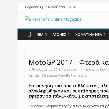
Παρασκευή, 7 Αυγούστου, 2026
ΝΕΑ
ΑΓΩΝΕΣ
ΧΩΜΑΤΙΝΑ ΝΕΑ
MotoGP 2017 – Φτερά κ
30 Ιανουαρίου, 2017
scorpion11
Andrea Doviz
,
,
Yamaha
Off-season MotoGP
Racing Line
Η εκκίνηση του πρωταθλήματος πλησ
ολοκληρώθηκαν και οι επίσημες πρώτ
έφεραν τα πάνω-κάτω με αποτέλεσμ
Τα αεροδυναμικά πτερύγια έχουν αρκετό καιρ