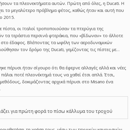
σουν τα πλεονεκτήματα αυτών. Πρώτη από όλες, η Ducati. Η
έχει το μεγαλύτερο πρόβλημα φέτος, καθώς ήταν και αυτή που
ο 2015.
ε πίστα, οι Ιταλοί τροποποιούσαν τα πτερύγια της
ν τα τεράστια περσινά φτεράκια, που «βίδωναν» το άλλοτε
ς στο έδαφος. Βλέποντας τα ωφέλη των αεροδυναμικών
ούθησαν τον δρόμο της Ducati, γεμίζοντας τις πίστες με…
ε πέρυσι ήταν σίγουρο ότι θα έφερνε αλλαγές αλλά και νέες
ο πάλαι ποτέ πλεονέκτημά τους να χαθεί έτσι απλά. Έτσι,
 μεθόδους, δοκιμάζοντας αρχικά πέρυσι στο Misano ένα
.
σιάζει για πρώτη φορά το πίσω κάλλυμα του τροχού
ει οριοθετήσει τη χρήση τους, μέσω των τεχνικών κανονισμών