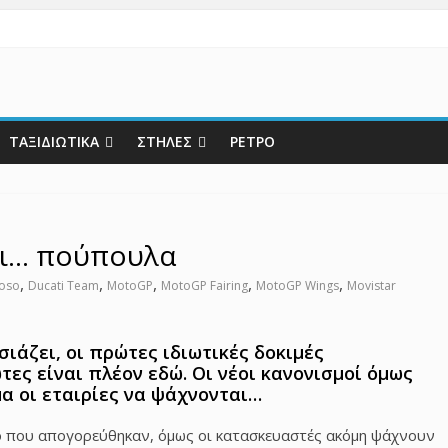
ΤΑΞΙΔΙΩΤΙΚΑ
ΣΤΗΛΕΣ
ΡΕΤΡΟ
αι… πούπουλα
,
,
,
,
,
ioso
Ducati Team
MotoGP
MotoGP Fairing
MotoGP Wings
Movistar
ιάζει, οι πρώτες ιδιωτικές δοκιμές
ες είναι πλέον εδώ. Οι νέοι κανονισμοί όμως
α οι εταιρίες να ψάχνονται…
ό που απογορεύθηκαν, όμως οι κατασκευαστές ακόμη ψάχνουν