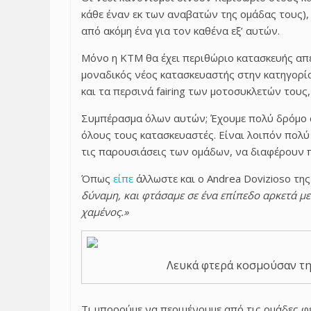
κάθε έναν εκ των αναβατών της ομάδας τους),
από ακόμη ένα για τον καθένα εξ’ αυτών.
Μόνο η KTM θα έχει περιθώριο κατασκευής απερ
μοναδικός νέος κατασκευαστής στην κατηγορία
και τα περσινά fairing των μοτοσυκλετών τους,
Συμπέρασμα όλων αυτών; Έχουμε πολύ δρόμο α
όλους τους κατασκευαστές. Είναι λοιπόν πολ
τις παρουσιάσεις των ομάδων, να διαφέρουν π
Όπως
είπε
άλλωστε και ο Andrea Dovizioso της 
δύναμη, και φτάσαμε σε ένα επίπεδο αρκετά με
χαμένος.»
Λευκά φτερά κοσμούσαν τ
Τι μπορούμε να περιμένουμε από τις ομάδες φ