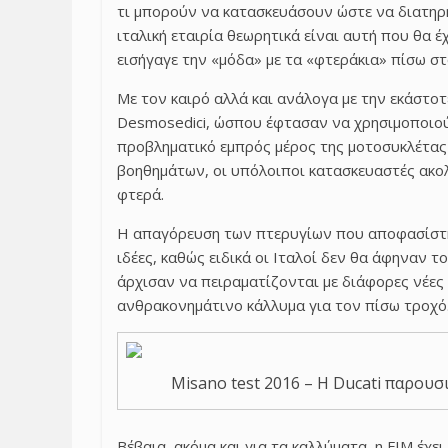
τι μπορούν να κατασκευάσουν ώστε να διατηρή
ιταλική εταιρία θεωρητικά είναι αυτή που θα 
εισήγαγε την «μόδα» με τα «φτεράκια» πίσω στ
Με τον καιρό αλλά και ανάλογα με την εκάστοτ
Desmosedici, ώσπου έφτασαν να χρησιμοποιού
προβληματικό εμπρός μέρος της μοτοσυκλέτα
βοηθημάτων, οι υπόλοιποι κατασκευαστές ακολ
φτερά.
Η απαγόρευση των πτερυγίων που αποφασίστηκ
ιδέες, καθώς ειδικά οι Ιταλοί δεν θα άφηναν τ
άρχισαν να πειραματίζονται με διάφορες νέες
ανθρακονημάτινο κάλλυμα για τον πίσω τροχό
Misano test 2016 – Η Ducati παρου
Βέβαια, ακόμα και για τα καλλύματα, η FIM έχ