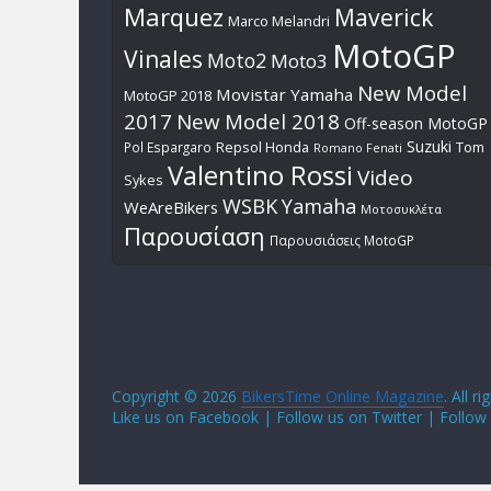
Marquez
Maverick
Marco Melandri
MotoGP
Vinales
Moto2
Moto3
New Model
Movistar Yamaha
MotoGP 2018
2017
New Model 2018
Off-season MotoGP
Suzuki
Pol Espargaro
Repsol Honda
Tom
Romano Fenati
Valentino Rossi
Video
Sykes
WSBK
Yamaha
WeAreBikers
Μοτοσυκλέτα
Παρουσίαση
Παρουσιάσεις MotoGP
Copyright © 2026
BikersTime Online Magazine
. All r
Like us on Facebook | Follow us on Twitter | Follow