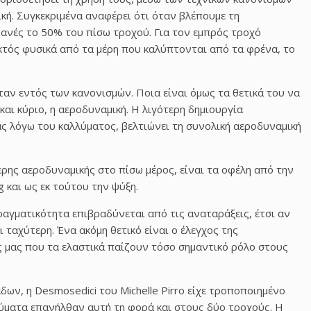
ική. Συγκεκριμένα αναφέρει ότι όταν βλέπουμε τη
φανές το 50% του πίσω τροχού. Για τον εμπρός τροχό
εκτός φυσικά από τα μέρη που καλύπτονται από τα φρένα, το
ήταν εντός των κανονισμών. Ποια είναι όμως τα θετικά του να
και κύριο, η αεροδυναμική. Η λιγότερη δημιουργία
ς λόγω του καλλύματος, βελτιώνει τη συνολική αεροδυναμική
ερης αεροδυναμικής στο πίσω μέρος, είναι τα οφέλη από την
g και ως εκ τούτου την ψύξη.
ραγματικότητα επιβραδύνεται από τις αναταράξεις, έτσι αν
ι ταχύτερη. Ένα ακόμη θετικό είναι ο έλεγχος
της
ες μας που τα ελαστικά παίζουν τόσο σημαντικό ρόλο στους
δων, η Desmosedici του Michelle Pirro είχε τροποποιημένο
λλύματα επανήλθαν αυτή τη φορά και στους δύο τροχούς. Η