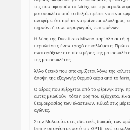
της που αφορούν τα fairing και την αεροδυναμ
μοτοσυκλέτα από τα δεξιά, πρέπει να είναι εμ
αναφέρει ότι πρέπει να φαίνεται ολόκληρος, 
πηρούνι ή τους αεραγωγούς των φρένων.
Η λύση της Ducati στο Misano παρ’ όλα αυτά, 
περικλείσεις έναν τροχό σε καλλύματα; Πρώτο 
αναταράξεων στο πίσω μέρος της μοτοσυκλέτα
της μοτοσυκλέτας.
Άλλο θετικό που αποκομίζεται λόγω της καλύτ
άποψη της εξαγωγής θερμού αέρα από το fairin
Ο αέρας που εξέρχεται από το φέρινγκ στην π
αυτές μειωθούν, τότε η ροή που εξέρχεται είνα
θερμοκρασίας των ελαστικών, ειδικά στις μέρ
αγώνες.
Στην Μαλαισία, στις ιδιωτικές δοκιμές των ομά
fairing σε σχέση με αυτό της GP16, ενώ τα κα