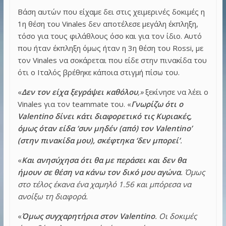
Βάση αυτών που είχαμε δει στις χειμερινές δοκιμές η
1η θέση του Vinales δεν αποτέλεσε μεγάλη έκπληξη,
τόσο για τους φιλάθλους όσο και για τον ίδιο. Αυτό
που ήταν έκπληξη όμως ήταν η 3η θέση του Rossi, με
τον Vinales να σοκάρεται που είδε στην πινακίδα του
ότι ο Ιταλός βρέθηκε κάποια στιγμή πίσω του.
«
Δεν τον είχα ξεγράψει καθόλου
,»
ξεκίνησε να λέει ο
Vinales για τον teammate του. «
Γνωρίζω ότι ο
Valentino δίνει κάτι διαφορετικό τις Κυριακές,
όμως όταν είδα ‘συν μηδέν (από) τον Valentino’
(στην πινακίδα μου), σκέφτηκα ‘δεν μπορεί’
.
«
Και ανησύχησα ότι θα με περάσει και δεν θα
ήμουν σε θέση να κάνω τον δικό μου αγώνα
. Όμως
στο τέλος έκανα ένα χαμηλό 1.56 και μπόρεσα να
ανοίξω τη διαφορά.
«
Όμως συγχαρητήρια στον Valentino
. Οι δοκιμές