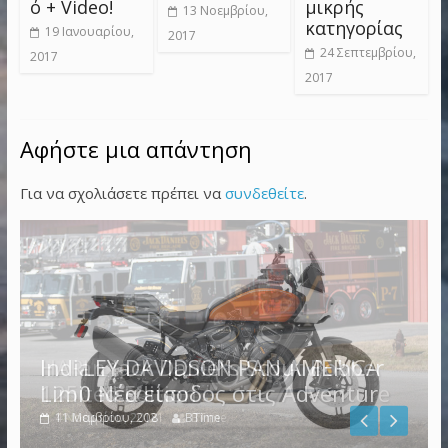
ό + Video!
μικρής
13 Νοεμβρίου,
κατηγορίας
19 Ιανουαρίου,
2017
24 Σεπτεμβρίου,
2017
2017
Αφήστε μια απάντηση
Για να σχολιάσετε πρέπει να
συνδεθείτε
.
HARLEY DAVIDSON PAN AMERICA
Indian Jack Daniel’s Scout Bobber
1250 Νέα είσοδος στις Adventure
Limited Edition
4 Νοεμβρίου, 2021
11 Μαρτίου, 2018
BTime
BTime