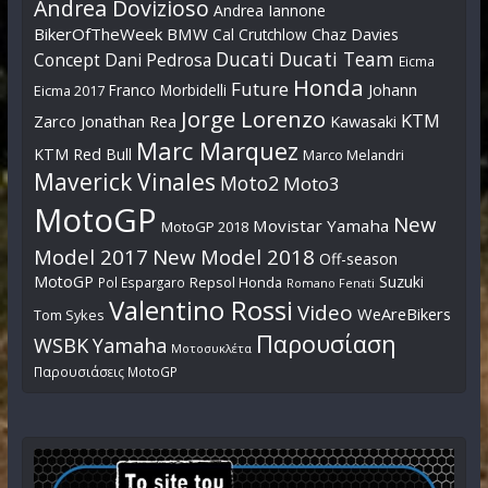
Andrea Dovizioso
Andrea Iannone
BikerOfTheWeek
BMW
Cal Crutchlow
Chaz Davies
Ducati
Ducati Team
Dani Pedrosa
Concept
Eicma
Honda
Future
Johann
Franco Morbidelli
Eicma 2017
Jorge Lorenzo
KTM
Zarco
Jonathan Rea
Kawasaki
Marc Marquez
KTM Red Bull
Marco Melandri
Maverick Vinales
Moto2
Moto3
MotoGP
New
Movistar Yamaha
MotoGP 2018
Model 2017
New Model 2018
Off-season
MotoGP
Suzuki
Pol Espargaro
Repsol Honda
Romano Fenati
Valentino Rossi
Video
WeAreBikers
Tom Sykes
Παρουσίαση
WSBK
Yamaha
Μοτοσυκλέτα
Παρουσιάσεις MotoGP