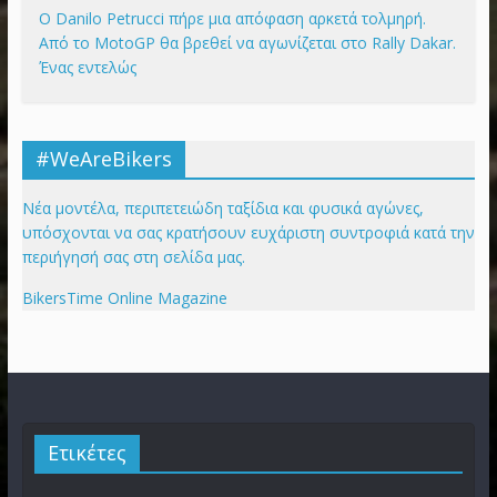
Ο Danilo Petrucci πήρε μια απόφαση αρκετά τολμηρή.
Από το MotoGP θα βρεθεί να αγωνίζεται στο Rally Dakar.
Ένας εντελώς
#WeAreBikers
Νέα μοντέλα, περιπετειώδη ταξίδια και φυσικά αγώνες,
υπόσχονται να σας κρατήσουν ευχάριστη συντροφιά κατά την
περιήγησή σας στη σελίδα μας.
BikersTime Online Magazine
Ετικέτες