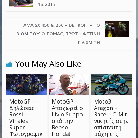
13 2017
AMA SX 450 & 250 – DETROIT – ΤΟ
‘ΒΙΟΛΊ ΤΟΥ’ Ο TOMAC, ΠΡΏΤΗ ΦΕΤΙΝΉ
ΓΙΑ SMITH
You May Also Like
MotoGP –
MotoGP –
Moto3
Δηλώσεις
Αποχωρεί ο
Aragon –
Rossi –
Livio Suppo
Race – Ο Mir
Vinales +
από την
νικητής στην
Super
Repsol
απίστευτη
Φωτογραφικ
Honda!
μάχη της