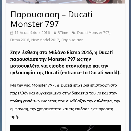
Παρουσίαση – Ducati
Monster 797
,
11 Δεκεμβρίου, 2016
BTime
Ducati Monster 797
,
,
Eicma 2016
New Model 2017
Παρουσίαση
Στην
έκθεση στο Μιλάνο
Eicma
2016, η
Ducati
παρουσίασε την
Monster
797 ως την
μοτοσυκλέτα για είσοδο στον κόσμο και την
φιλοσοφία της
Ducati
(
entrance
to
Ducati
world
).
Με την νέα
Monster
797, η
Ducati
επιχειρεί επιστροφή στο
παρελθόν και συγκεκριμένα στην δεκαετία του 90 και στην
πρώτη γενιά των
Monster
, που συνδύαζαν την απλότητα, την
εμφάνιση, την χρηστικότητα και τις επιδόσεις σε προσιτή
τιμή.