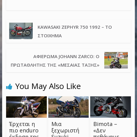
KAWASAKI ZEPHYR 750 1992 – ΤΟ
ΣΤΟΊΧΗΜΑ
ΑΦΙΈΡΩΜΑ JOHANN ZARCO: Ο
ΠΡΩΤΑΘΛΗΤΉΣ ΤΗΣ «ΜΕΣΑΊΑΣ ΤΆΞΗΣ»
You May Also Like
Έρχεται η
Μια
Bimota –
πιο enduro
ξεχωριστή
«Δεν
έκδοση της
Suzuki
πεθάναμε