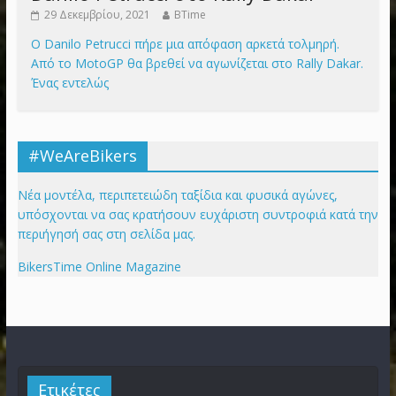
29 Δεκεμβρίου, 2021
BTime
Ο Danilo Petrucci πήρε μια απόφαση αρκετά τολμηρή.
Από το MotoGP θα βρεθεί να αγωνίζεται στο Rally Dakar.
Ένας εντελώς
#WeAreBikers
Νέα μοντέλα, περιπετειώδη ταξίδια και φυσικά αγώνες,
υπόσχονται να σας κρατήσουν ευχάριστη συντροφιά κατά την
περιήγησή σας στη σελίδα μας.
BikersTime Online Magazine
Ετικέτες