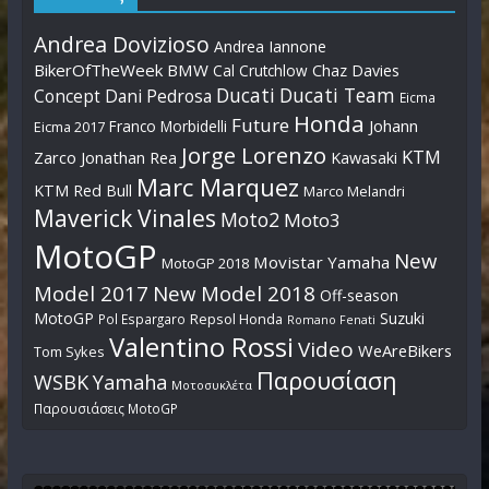
Andrea Dovizioso
Andrea Iannone
BikerOfTheWeek
BMW
Cal Crutchlow
Chaz Davies
Ducati
Ducati Team
Dani Pedrosa
Concept
Eicma
Honda
Future
Johann
Franco Morbidelli
Eicma 2017
Jorge Lorenzo
KTM
Zarco
Jonathan Rea
Kawasaki
Marc Marquez
KTM Red Bull
Marco Melandri
Maverick Vinales
Moto2
Moto3
MotoGP
New
Movistar Yamaha
MotoGP 2018
Model 2017
New Model 2018
Off-season
MotoGP
Suzuki
Pol Espargaro
Repsol Honda
Romano Fenati
Valentino Rossi
Video
WeAreBikers
Tom Sykes
Παρουσίαση
WSBK
Yamaha
Μοτοσυκλέτα
Παρουσιάσεις MotoGP