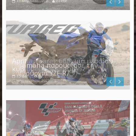
11 Μαρτίου, 2018
BTime
Η Yamaha παρουσίασε την
καινούργια YZF-R7
4 Νοεμβρίου, 2021
BTime