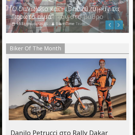
Ο Dovizioso και η Ducati πήραν το
“πρώτο αίμα”
19 Μαρτίου, 2018
BikersTime Team
Biker Of The Month
Danilo Petrucci στο Rally Dakar