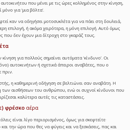
 αυτοκινήτου που μένει με τις ώρες κολλημένος στην κίνηση,
 μόνο για ‘μια βόλτα’.
φτεί καν να οδηγήσει μοτοσυκλέτα για να πάει στη δουλειά,
ρη επιλογή, ή ακόμα χειρότερα, η μόνη επιλογή. Αυτό όμως
ύς που δεν έχουν μια δίτροχη στο γκαράζ τους.
λέτα
κίνηση για πολλούς σημαίνει αυτόματα ‘κίνδυνο’. Οι
μόνο) αυτοκινήτων ή σχετικά άπειροι αναβάτες, που ο
 πριν.
ιστής, η καθημερινή οδήγηση σε βελτιώνει σαν αναβάτη. Η
η των αισθήσεων του ανθρώπου, ενώ οι συχνοί κίνδυνοι που
ρίζεσαι καλύτερα αυτές τις καταστάσεις.
ε) φρέσκο
αέρα
όλεις είναι λίγο περιορισμένος, όμως για σκεφτείτε·
και την ώρα που θες να φύγεις και να ξεσκάσεις, πας και