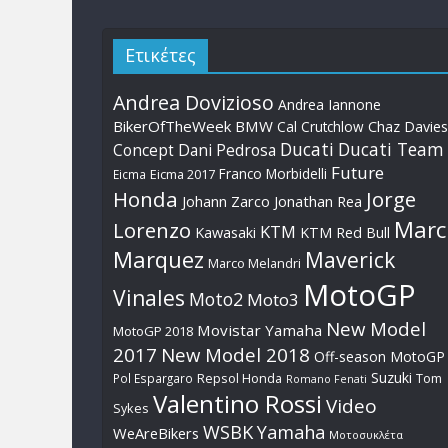
Ετικέτες
Andrea Dovizioso
Andrea Iannone
BikerOfTheWeek
BMW
Cal Crutchlow
Chaz Davies
Ducati
Ducati Team
Dani Pedrosa
Concept
Future
Franco Morbidelli
Eicma
Eicma 2017
Honda
Jorge
Johann Zarco
Jonathan Rea
Marc
Lorenzo
KTM
Kawasaki
KTM Red Bull
Marquez
Maverick
Marco Melandri
MotoGP
Vinales
Moto2
Moto3
New Model
Movistar Yamaha
MotoGP 2018
2017
New Model 2018
Off-season MotoGP
Suzuki
Pol Espargaro
Repsol Honda
Tom
Romano Fenati
Valentino Rossi
Video
Sykes
WSBK
Yamaha
WeAreBikers
Μοτοσυκλέτα