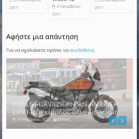
3 Οκτωβρίου,
2017
2017
2017
Αφήστε μια απάντηση
Για να σχολιάσετε πρέπει να
συνδεθείτε
.
HARLEY DAVIDSON PAN AMERICA
Indian Jack Daniel’s Scout Bobber
1250 Νέα είσοδος στις Adventure
Limited Edition
4 Νοεμβρίου, 2021
11 Μαρτίου, 2018
BTime
BTime