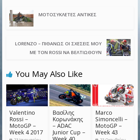
ΜΟΤΟΣΥΚΛΈΤΕΣ ΑΝΤΊΚΕΣ
LORENZO – ΠΙΘΑΝΏΣ ΟΙ ΣΧΈΣΕΙΣ ΜΟΥ
ΜΕ ΤΟΝ ROSSI ΝΑ ΒΕΛΤΙΩΘΟΎΝ
You May Also Like
Valentino
Βασίλης
Marco
Rossi –
Κορωνάκης
Simoncelli –
MotoGP –
– ADAC
MotoGP –
Week 4 2017
Junior Cup –
Week 43
Week 40
23 Ιανουαρίου,
23 Οκτωβρίου,