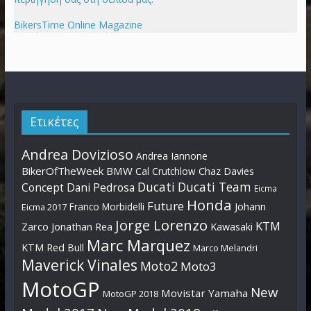
BikersTime Online Magazine
Ετικέτες
Andrea Dovizioso
Andrea Iannone
BikerOfTheWeek
BMW
Cal Crutchlow
Chaz Davies
Ducati
Ducati Team
Dani Pedrosa
Concept
Eicma
Honda
Future
Johann
Franco Morbidelli
Eicma 2017
Jorge Lorenzo
KTM
Zarco
Jonathan Rea
Kawasaki
Marc Marquez
KTM Red Bull
Marco Melandri
Maverick Vinales
Moto2
Moto3
MotoGP
New
Movistar Yamaha
MotoGP 2018
Model 2017
New Model 2018