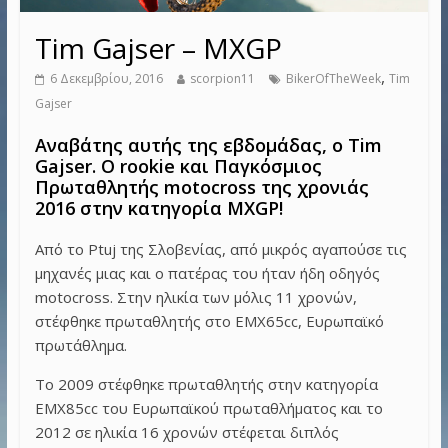
Tim Gajser – MXGP
,
6 Δεκεμβρίου, 2016
scorpion11
BikerOfTheWeek
Tim
Gajser
Αναβάτης αυτής της εβδομάδας, ο Tim
Gajser. Ο rookie και Παγκόσμιος
Πρωταθλητής motocross της χρονιάς
2016 στην κατηγορία MXGP!
Από το Ptuj της Σλοβενίας, από μικρός αγαπούσε τις
μηχανές μιας και ο πατέρας του ήταν ήδη οδηγός
motocross. Στην ηλικία των μόλις 11 χρονών,
στέφθηκε πρωταθλητής στο ΕΜΧ65cc, Ευρωπαϊκό
πρωτάθλημα.
To 2009 στέφθηκε πρωταθλητής στην κατηγορία
ΕΜΧ85cc του Ευρωπαϊκού πρωταθλήματος και το
2012 σε ηλικία 16 χρονών στέφεται διπλός