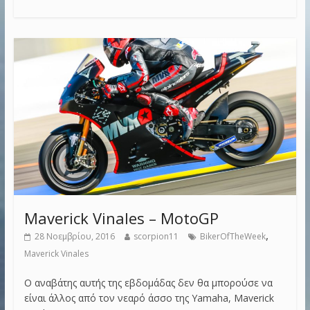
Maverick Vinales – MotoGP
,
28 Νοεμβρίου, 2016
scorpion11
BikerOfTheWeek
Maverick Vinales
Ο αναβάτης αυτής της εβδομάδας δεν θα μπορούσε να
είναι άλλος από τον νεαρό άσσο της Yamaha, Maverick