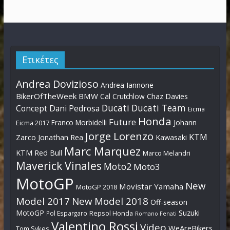
Ετικέτες
Andrea Dovizioso
Andrea Iannone
BikerOfTheWeek
BMW
Cal Crutchlow
Chaz Davies
Ducati
Ducati Team
Dani Pedrosa
Concept
Eicma
Honda
Future
Johann
Franco Morbidelli
Eicma 2017
Jorge Lorenzo
KTM
Zarco
Jonathan Rea
Kawasaki
Marc Marquez
KTM Red Bull
Marco Melandri
Maverick Vinales
Moto2
Moto3
MotoGP
New
Movistar Yamaha
MotoGP 2018
Model 2017
New Model 2018
Off-season
MotoGP
Suzuki
Pol Espargaro
Repsol Honda
Romano Fenati
Valentino Rossi
Video
WeAreBikers
Tom Sykes