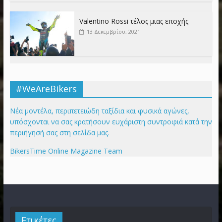
Valentino Rossi τέλος μιας εποχής
13 Δεκεμβρίου, 2021
#WeAreBikers
Νέα μοντέλα, περιπετειώδη ταξίδια και φυσικά αγώνες,
υπόσχονται να σας κρατήσουν ευχάριστη συντροφιά κατά την
περιήγησή σας στη σελίδα μας.
BikersTime Online Magazine Team
Ετικέτες