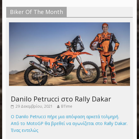
Biker Of The Month
Danilo Petrucci στο Rally Dakar
29 Δεκεμβρίου, 2021
BTime
Ο Danilo Petrucci πήρε μια απόφαση αρκετά τολμηρή.
Από το MotoGP θα βρεθεί να αγωνίζεται στο Rally Dakar.
Ένας εντελώς