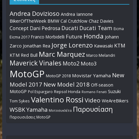
Andrea Dovizioso
Andrea Iannone
BikerOfTheWeek
BMW
Cal Crutchlow
Chaz Davies
Ducati
Ducati Team
Dani Pedrosa
Concept
Eicma
Honda
Future
Johann
Franco Morbidelli
Eicma 2017
Jorge Lorenzo
KTM
Zarco
Jonathan Rea
Kawasaki
Marc Marquez
KTM Red Bull
Marco Melandri
Maverick Vinales
Moto2
Moto3
MotoGP
New
Movistar Yamaha
MotoGP 2018
Model 2017
New Model 2018
Off-season
MotoGP
Suzuki
Pol Espargaro
Repsol Honda
Romano Fenati
Valentino Rossi
Video
WeAreBikers
Tom Sykes
Παρουσίαση
WSBK
Yamaha
Μοτοσυκλέτα
Παρουσιάσεις MotoGP