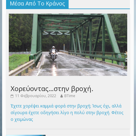
Μέσα Από Το Κράνος
Χορεύοντας…στην βροχή.
11 Φεβρουαρίου, 2022
BTime
Έχετε χορέψει καμμιά φορά στην βροχή; Ίσως όχι, αλλά
σίγουρα έχετε οδηγήσει λίγο η πολύ στην βροχή. Φέτος
ο χειμώνας