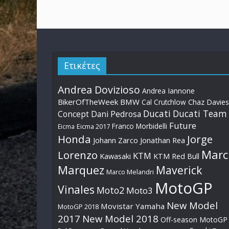
Ετικέτες
Andrea Dovizioso
Andrea Iannone
BikerOfTheWeek
BMW
Cal Crutchlow
Chaz Davies
Ducati
Ducati Team
Dani Pedrosa
Concept
Future
Franco Morbidelli
Eicma
Eicma 2017
Honda
Jorge
Johann Zarco
Jonathan Rea
Marc
Lorenzo
KTM
Kawasaki
KTM Red Bull
Marquez
Maverick
Marco Melandri
MotoGP
Vinales
Moto2
Moto3
New Model
Movistar Yamaha
MotoGP 2018
2017
New Model 2018
Off-season MotoGP