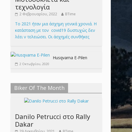
τεχνολογία
2 Φεβρουαρίου, 2022
BTime
Το 2021 ήταν μια άσχημη γενικά χρονιά. Η
κατάσταση με τον covid19 δυστυχώς δεν
λέει ν τελειώσει. Οι άσχημές συνθήκες
Husqvarna E-Pilen
2 Οκτωβρίου, 2020
Biker Of The Month
Danilo Petrucci στο Rally
Dakar
29 Δεκεμβρίου, 2021
BTime