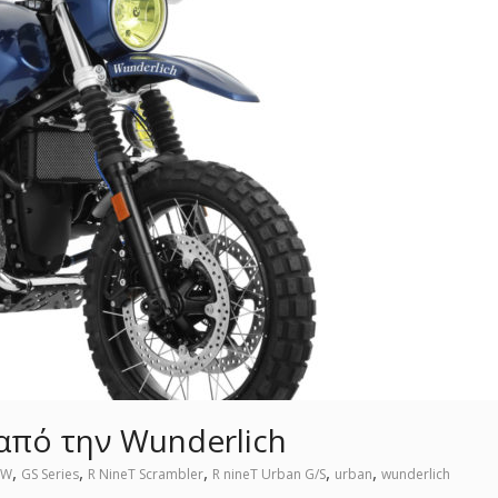
από την Wunderlich
,
,
,
,
,
MW
GS Series
R NineT Scrambler
R nineT Urban G/S
urban
wunderlich