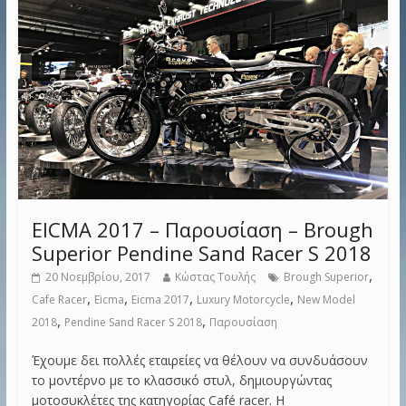
EICMA 2017 – Παρουσίαση – Brough
Superior Pendine Sand Racer S 2018
,
20 Νοεμβρίου, 2017
Κώστας Τουλής
Brough Superior
,
,
,
,
Cafe Racer
Eicma
Eicma 2017
Luxury Motorcycle
New Model
,
,
2018
Pendine Sand Racer S 2018
Παρουσίαση
Έχουμε δει πολλές εταιρείες να θέλουν να συνδυάσουν
το μοντέρνο με το κλασσικό στυλ, δημιουργώντας
μοτοσυκλέτες της κατηγορίας Café racer. Η