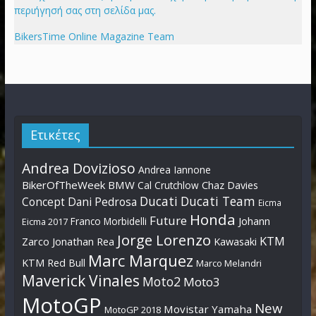
περιήγησή σας στη σελίδα μας.
BikersTime Online Magazine Team
Ετικέτες
Andrea Dovizioso
Andrea Iannone
BikerOfTheWeek
BMW
Cal Crutchlow
Chaz Davies
Ducati
Ducati Team
Dani Pedrosa
Concept
Eicma
Honda
Future
Johann
Franco Morbidelli
Eicma 2017
Jorge Lorenzo
KTM
Zarco
Jonathan Rea
Kawasaki
Marc Marquez
KTM Red Bull
Marco Melandri
Maverick Vinales
Moto2
Moto3
MotoGP
New
Movistar Yamaha
MotoGP 2018