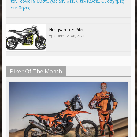
τον covid19 δυστυχώς δεν λέει ν τελειώσει. Οι άσχημές
συνθήκες
Husqvarna E-Pilen
2 Οκτωβρίου, 2020
Biker Of The Month