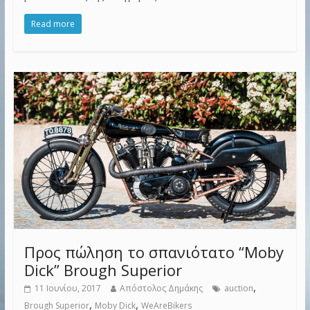
Read more
Προς πώληση το σπανιότατο “Moby
Dick” Brough Superior
,
11 Ιουνίου, 2017
Απόστολος Δημάκης
auction
,
,
Brough Superior
Moby Dick
WeAreBikers