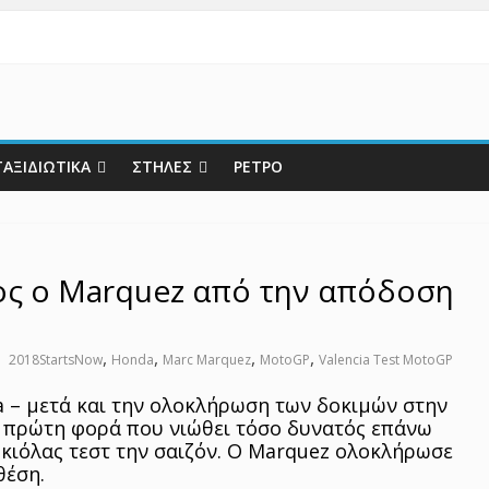
ΤΑΞΙΔΙΩΤΙΚΑ
ΣΤΗΛΕΣ
ΡΕΤΡΟ
ος ο Marquez από την απόδοση
,
,
,
,
2018StartsNow
Honda
Marc Marquez
MotoGP
Valencia Test MotoGP
a – μετά και την ολοκλήρωση των δοκιμών στην
ι η πρώτη φορά που νιώθει τόσο δυνατός επάνω
κιόλας τεστ την σαιζόν. Ο Marquez ολοκλήρωσε
θέση.