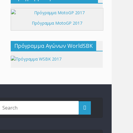
Πρόγραμμα MotoGP 2017
Πρόγραμμα Αγώνων WorldSBK