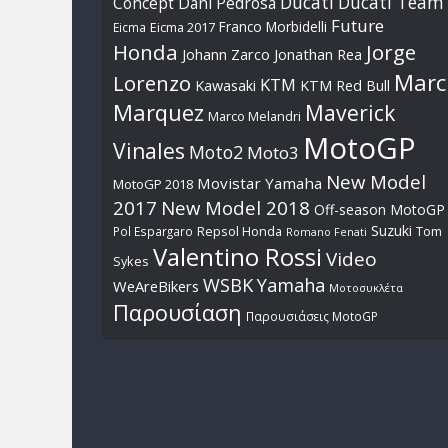
Ducati
Ducati Team
Dani Pedrosa
Concept
Future
Franco Morbidelli
Eicma
Eicma 2017
Honda
Jorge
Johann Zarco
Jonathan Rea
Marc
Lorenzo
KTM
Kawasaki
KTM Red Bull
Marquez
Maverick
Marco Melandri
MotoGP
Vinales
Moto2
Moto3
New Model
Movistar Yamaha
MotoGP 2018
2017
New Model 2018
Off-season MotoGP
Suzuki
Pol Espargaro
Repsol Honda
Tom
Romano Fenati
Valentino Rossi
Video
Sykes
WSBK
Yamaha
WeAreBikers
Μοτοσυκλέτα
Παρουσίαση
Παρουσιάσεις MotoGP