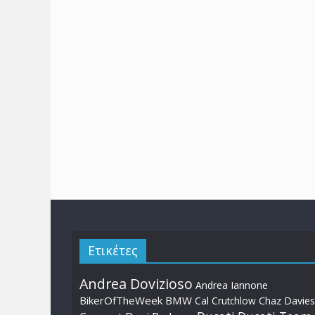
Ετικέτες
Andrea Dovizioso
Andrea Iannone
BikerOfTheWeek
BMW
Cal Crutchlow
Chaz Davies