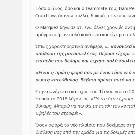
Τόσο ο ίδιος, όσο και ο teammate του, Dani P
Crutchlow, έκαναν πολλές δοκιμές σε νέους κι
Ο Marquez δήλωσε ότι ενώ άλλες χρονιές αντι
πράγματα ήταν πολύ καλύτερα και είχε μία πο
Όπως χαρακτηρηστικά ανέφερε, «
…
κανονικά κ
απόδοση της μοτοσυκλέτας. Πέρυσι είχαμε τ
επίπεδο που θέλαμε και έιχαμε πολύ δουλει
«
Είναι η πρώτη φορά που με έναν τόσο νεό 
σωστή κατεύθυνση. Βέβαια πρέπει αυτό να τ
Στην συνέχεια ο κάτοχος του Τίτλου για το 2
Honda το 2018 λέγοντας: «
Πάντα όταν έχουμε
δύναμη. Μπορώ να πω ότι με αυτόν τον κινητήρ
υψηλές του στροφέ
ς».
Όσον αφορά το νέο πλαίσιο που δοκίμασε στην 
διάθεση μας από την ομάδα για τις δοκιμές α